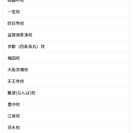
一宮校
四日市校
滋賀南草津校
京都（四条烏丸）校
梅田校
大阪京橋校
天王寺校
難波(なんば)校
豊中校
江坂校
茨木校