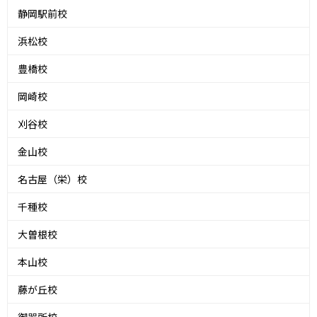
静岡駅前校
浜松校
豊橋校
岡崎校
刈谷校
金山校
名古屋（栄）校
千種校
大曽根校
本山校
藤が丘校
御器所校