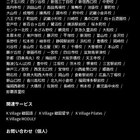
二子玉川校
四ツ谷校
新宿三丁目校
新宿西口校
中野校
高円寺校
浜田山校
高田馬場校
巣鴨校
池袋校
要町校
大山校
成増校
練馬校
調布校
府中校
武蔵小金井校
八王子校
町田校
武蔵小杉校
川崎校
溝の口校
向ヶ丘遊園校
登戸校
新百合ヶ丘校
鷺沼校
横浜駅前校
桜木町校
センター北校
あざみ野校
鶴見校
京急久里浜校
大和校
本厚木校
東戸塚校
藤沢校
平塚校
新潟校
富山校
金沢校
長野校
松本校
岐阜校
静岡駅前校
浜松校
豊橋校
岡崎校
刈谷校
金山校
名古屋（栄）校
千種校
大曽根校
本山校
藤が丘校
御器所校
一宮校
四日市校
滋賀南草津校
京都（四条烏丸）校
梅田校
大阪京橋校
天王寺校
難波(なんば)校
豊中校
江坂校
茨木校
堺東校
三宮駅前校
神戸三ノ宮校
西宮北口校
宝塚校
川西能勢口校
姫路校
明石校
奈良大和西大寺校
岡山校
倉敷駅前校
広島八丁堀校
新山口校
香川高松校
北九州小倉校
福岡博多駅前校
福岡西新校
大橋校
佐賀校
長崎校
熊本校
鹿児島中央校
那覇首里校
関連サービス
K Village 韓国語
K Village 韓国留学
K Village Pilates
K Village MODULY
お問い合わせ（個人）