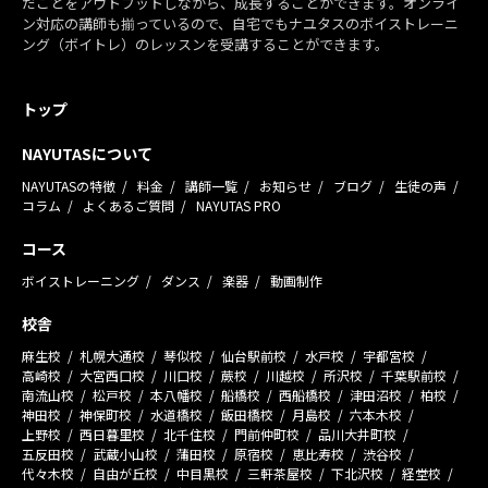
だことをアウトプットしながら、成長することができます。オンライ
ン対応の講師も揃っているので、自宅でもナユタスのボイストレーニ
ング（ボイトレ）のレッスンを受講することができます。
トップ
NAYUTASについて
NAYUTASの特徴
料金
講師一覧
お知らせ
ブログ
生徒の声
コラム
よくあるご質問
NAYUTAS PRO
コース
ボイストレーニング
ダンス
楽器
動画制作
校舎
麻生校
札幌大通校
琴似校
仙台駅前校
水戸校
宇都宮校
高崎校
大宮西口校
川口校
蕨校
川越校
所沢校
千葉駅前校
南流山校
松戸校
本八幡校
船橋校
西船橋校
津田沼校
柏校
神田校
神保町校
水道橋校
飯田橋校
月島校
六本木校
上野校
西日暮里校
北千住校
門前仲町校
品川大井町校
五反田校
武蔵小山校
蒲田校
原宿校
恵比寿校
渋谷校
代々木校
自由が丘校
中目黒校
三軒茶屋校
下北沢校
経堂校