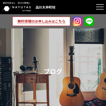
苦手を好きに 好きが得意に
togg
品川大井町校
navi
ブログ