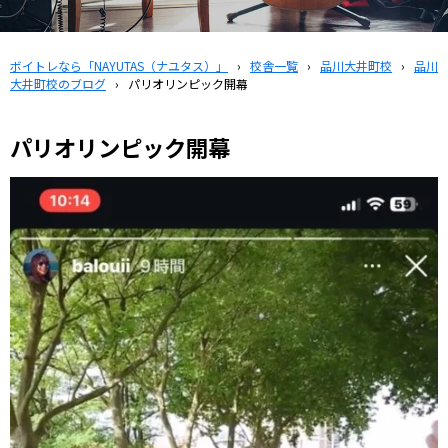
ボイトレなら「NAYUTAS（ナユタス）」
›
校舎一覧
›
品川大井町校
›
品川
大井町校のブログ
›
パリオリンピック開幕
パリオリンピック開幕