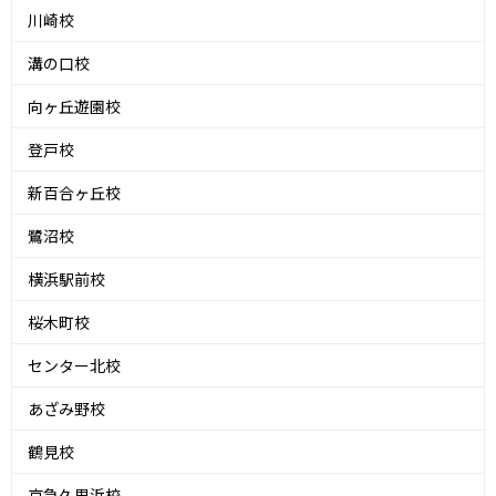
川崎校
溝の口校
向ヶ丘遊園校
登戸校
新百合ヶ丘校
鷺沼校
横浜駅前校
桜木町校
センター北校
あざみ野校
鶴見校
京急久里浜校