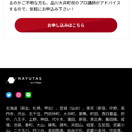
るのかご不明な方も、品川大井町校のプロ講師がアドバイス
するので、気軽にお申込み下さい！
お申し込みはこちら
北海道（麻生、札幌、琴似）、宮城（仙台）、東京（新宿、中野、高
円寺、渋谷、北千住、門前仲町、大井町、巣鴨、町田、西日暮里、府
中、八王子、上野、神田、代々木、蒲田、原宿、恵比寿、飯田橋、成
増、池袋、要町、大山、練馬、調布、浜田山、経堂、五反田、武蔵小
山、二子玉川、四ツ谷、高田馬場、自由が丘、武蔵小金井、中目黒、