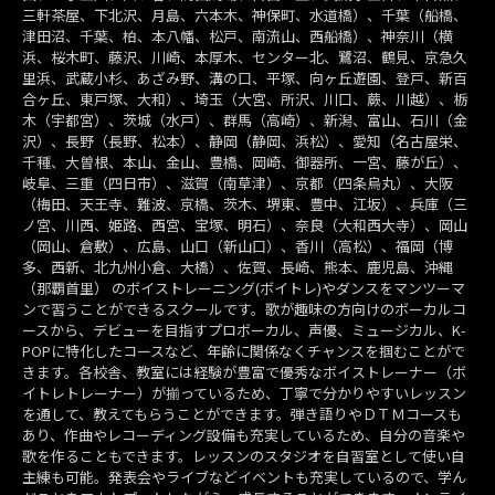
三軒茶屋、下北沢、月島、六本木、神保町、水道橋）、千葉（船橋、
津田沼、千葉、柏、本八幡、松戸、南流山、西船橋）、神奈川（横
浜、桜木町、藤沢、川崎、本厚木、センター北、鷺沼、鶴見、京急久
里浜、武蔵小杉、あざみ野、溝の口、平塚、向ヶ丘遊園、登戸、新百
合ヶ丘、東戸塚、大和）、埼玉（大宮、所沢、川口、蕨、川越）、栃
木（宇都宮）、茨城（水戸）、群馬（高崎）、新潟、富山、石川（金
沢）、長野（長野、松本）、静岡（静岡、浜松）、愛知（名古屋栄、
千種、大曽根、本山、金山、豊橋、岡崎、御器所、一宮、藤が丘）、
岐阜、三重（四日市）、滋賀（南草津）、京都（四条烏丸）、大阪
（梅田、天王寺、難波、京橋、茨木、堺東、豊中、江坂）、兵庫（三
ノ宮、川西、姫路、西宮、宝塚、明石）、奈良（大和西大寺）、岡山
（岡山、倉敷）、広島、山口（新山口）、香川（高松）、福岡（博
多、西新、北九州小倉、大橋）、佐賀、長崎、熊本、鹿児島、沖縄
（那覇首里） のボイストレーニング(ボイトレ)やダンスをマンツーマ
ンで習うことができるスクールです。歌が趣味の方向けのボーカルコ
ースから、デビューを目指すプロボーカル、声優、ミュージカル、K-
POPに特化したコースなど、年齢に関係なくチャンスを掴むことがで
きます。各校舎、教室には経験が豊富で優秀なボイストレーナー（ボ
イトレトレーナー）が揃っているため、丁寧で分かりやすいレッスン
を通して、教えてもらうことができます。弾き語りやＤＴＭコースも
あり、作曲やレコーディング設備も充実しているため、自分の音楽や
歌を作ることもできます。レッスンのスタジオを自習室として使い自
主練も可能。発表会やライブなどイベントも充実しているので、学ん