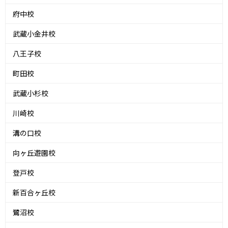
府中校
武蔵小金井校
八王子校
町田校
武蔵小杉校
川崎校
溝の口校
向ヶ丘遊園校
登戸校
新百合ヶ丘校
鷺沼校