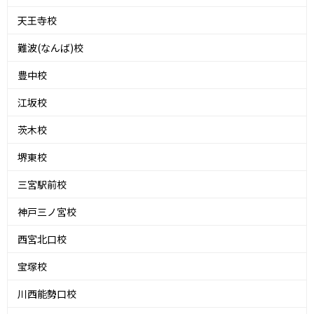
天王寺校
難波(なんば)校
豊中校
江坂校
茨木校
堺東校
三宮駅前校
神戸三ノ宮校
西宮北口校
宝塚校
川西能勢口校