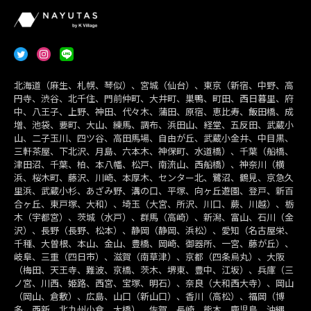
北海道（麻生、札幌、琴似）、宮城（仙台）、東京（新宿、中野、高
円寺、渋谷、北千住、門前仲町、大井町、巣鴨、町田、西日暮里、府
中、八王子、上野、神田、代々木、蒲田、原宿、恵比寿、飯田橋、成
増、池袋、要町、大山、練馬、調布、浜田山、経堂、五反田、武蔵小
山、二子玉川、四ツ谷、高田馬場、自由が丘、武蔵小金井、中目黒、
三軒茶屋、下北沢、月島、六本木、神保町、水道橋）、千葉（船橋、
津田沼、千葉、柏、本八幡、松戸、南流山、西船橋）、神奈川（横
浜、桜木町、藤沢、川崎、本厚木、センター北、鷺沼、鶴見、京急久
里浜、武蔵小杉、あざみ野、溝の口、平塚、向ヶ丘遊園、登戸、新百
合ヶ丘、東戸塚、大和）、埼玉（大宮、所沢、川口、蕨、川越）、栃
木（宇都宮）、茨城（水戸）、群馬（高崎）、新潟、富山、石川（金
沢）、長野（長野、松本）、静岡（静岡、浜松）、愛知（名古屋栄、
千種、大曽根、本山、金山、豊橋、岡崎、御器所、一宮、藤が丘）、
岐阜、三重（四日市）、滋賀（南草津）、京都（四条烏丸）、大阪
（梅田、天王寺、難波、京橋、茨木、堺東、豊中、江坂）、兵庫（三
ノ宮、川西、姫路、西宮、宝塚、明石）、奈良（大和西大寺）、岡山
（岡山、倉敷）、広島、山口（新山口）、香川（高松）、福岡（博
多、西新、北九州小倉、大橋）、佐賀、長崎、熊本、鹿児島、沖縄