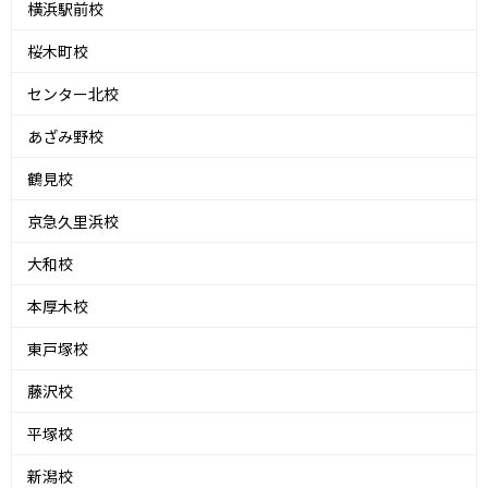
横浜駅前校
桜木町校
センター北校
あざみ野校
鶴見校
京急久里浜校
大和校
本厚木校
東戸塚校
藤沢校
平塚校
新潟校