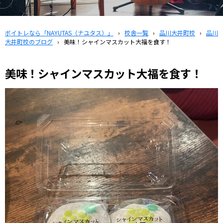
ボイトレなら「NAYUTAS（ナユタス）」
›
校舎一覧
›
品川大井町校
›
品川
大井町校のブログ
›
美味！シャインマスカット大福を食す！
美味！シャインマスカット大福を食す！