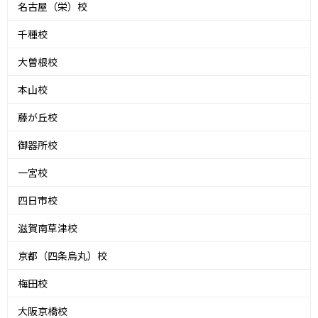
名古屋（栄）校
千種校
大曽根校
本山校
藤が丘校
御器所校
一宮校
四日市校
滋賀南草津校
京都（四条烏丸）校
梅田校
大阪京橋校