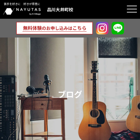
苦手を好きに 好きが得意に
togg
品川大井町校
navi
ブログ