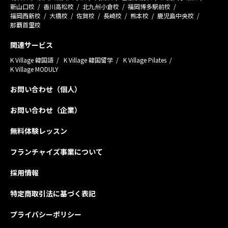
新山口校
香川高松校
北九州小倉校
福岡博多駅前校
福岡西新校
大橋校
佐賀校
長崎校
熊本校
鹿児島中央校
那覇首里校
関連サービス
K Village 韓国語
K Village 韓国留学
K Village Pilates
K Village MODULY
お問い合わせ（個人）
お問い合わせ（企業）
無料体験レッスン
フランチャイズ事業について
採用情報
特定商取引法に基づく表記
プライバシーポリシー