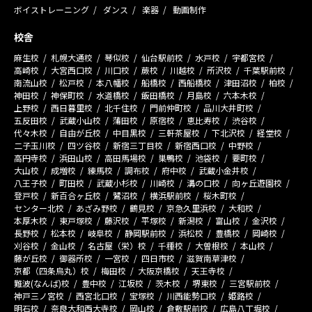
ボイストレーニング
ダンス
楽器
動画制作
校舎
麻生校
札幌大通校
琴似校
仙台駅前校
水戸校
宇都宮校
高崎校
大宮西口校
川口校
蕨校
川越校
所沢校
千葉駅前校
南流山校
松戸校
本八幡校
船橋校
西船橋校
津田沼校
柏校
神田校
神保町校
水道橋校
飯田橋校
月島校
六本木校
上野校
西日暮里校
北千住校
門前仲町校
品川大井町校
五反田校
武蔵小山校
蒲田校
原宿校
恵比寿校
渋谷校
代々木校
自由が丘校
中目黒校
三軒茶屋校
下北沢校
経堂校
二子玉川校
四ツ谷校
新宿三丁目校
新宿西口校
中野校
高円寺校
浜田山校
高田馬場校
巣鴨校
池袋校
要町校
大山校
成増校
練馬校
調布校
府中校
武蔵小金井校
八王子校
町田校
武蔵小杉校
川崎校
溝の口校
向ヶ丘遊園校
登戸校
新百合ヶ丘校
鷺沼校
横浜駅前校
桜木町校
センター北校
あざみ野校
鶴見校
京急久里浜校
大和校
本厚木校
東戸塚校
藤沢校
平塚校
新潟校
富山校
金沢校
長野校
松本校
岐阜校
静岡駅前校
浜松校
豊橋校
岡崎校
刈谷校
金山校
名古屋（栄）校
千種校
大曽根校
本山校
藤が丘校
御器所校
一宮校
四日市校
滋賀南草津校
京都（四条烏丸）校
梅田校
大阪京橋校
天王寺校
難波(なんば)校
豊中校
江坂校
茨木校
堺東校
三宮駅前校
神戸三ノ宮校
西宮北口校
宝塚校
川西能勢口校
姫路校
明石校
奈良大和西大寺校
岡山校
倉敷駅前校
広島八丁堀校