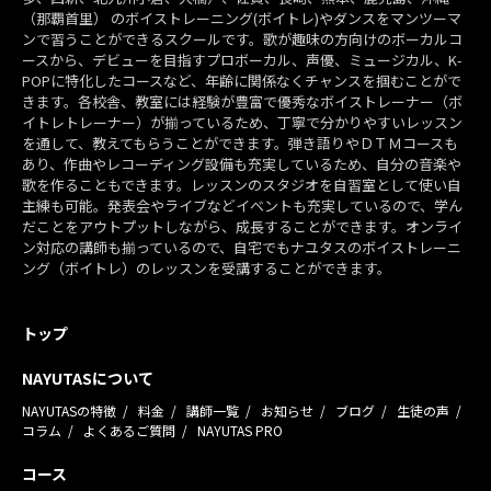
（那覇首里） のボイストレーニング(ボイトレ)やダンスをマンツーマ
ンで習うことができるスクールです。歌が趣味の方向けのボーカルコ
ースから、デビューを目指すプロボーカル、声優、ミュージカル、K-
POPに特化したコースなど、年齢に関係なくチャンスを掴むことがで
きます。各校舎、教室には経験が豊富で優秀なボイストレーナー（ボ
イトレトレーナー）が揃っているため、丁寧で分かりやすいレッスン
を通して、教えてもらうことができます。弾き語りやＤＴＭコースも
あり、作曲やレコーディング設備も充実しているため、自分の音楽や
歌を作ることもできます。レッスンのスタジオを自習室として使い自
主練も可能。発表会やライブなどイベントも充実しているので、学ん
だことをアウトプットしながら、成長することができます。オンライ
ン対応の講師も揃っているので、自宅でもナユタスのボイストレーニ
ング（ボイトレ）のレッスンを受講することができます。
トップ
NAYUTASについて
NAYUTASの特徴
料金
講師一覧
お知らせ
ブログ
生徒の声
コラム
よくあるご質問
NAYUTAS PRO
コース