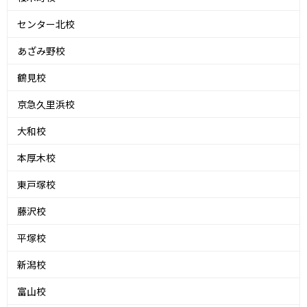
センター北校
あざみ野校
鶴見校
京急久里浜校
大和校
本厚木校
東戸塚校
藤沢校
平塚校
新潟校
富山校