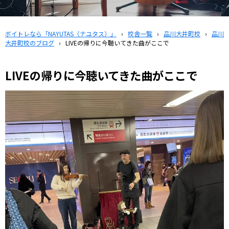
ボイトレなら「NAYUTAS（ナユタス）」
›
校舎一覧
›
品川大井町校
›
品川
大井町校のブログ
›
LIVEの帰りに今聴いてきた曲がここで
LIVEの帰りに今聴いてきた曲がここで