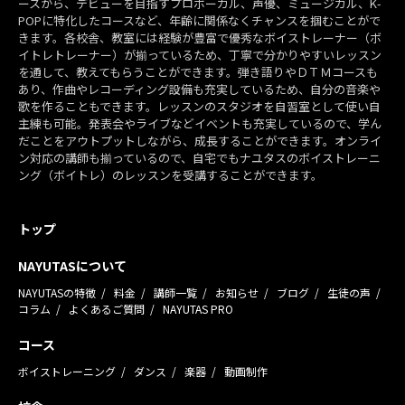
ースから、デビューを目指すプロボーカル、声優、ミュージカル、K-
POPに特化したコースなど、年齢に関係なくチャンスを掴むことがで
きます。各校舎、教室には経験が豊富で優秀なボイストレーナー（ボ
イトレトレーナー）が揃っているため、丁寧で分かりやすいレッスン
を通して、教えてもらうことができます。弾き語りやＤＴＭコースも
あり、作曲やレコーディング設備も充実しているため、自分の音楽や
歌を作ることもできます。レッスンのスタジオを自習室として使い自
主練も可能。発表会やライブなどイベントも充実しているので、学ん
だことをアウトプットしながら、成長することができます。オンライ
ン対応の講師も揃っているので、自宅でもナユタスのボイストレーニ
ング（ボイトレ）のレッスンを受講することができます。
トップ
NAYUTASについて
NAYUTASの特徴
料金
講師一覧
お知らせ
ブログ
生徒の声
コラム
よくあるご質問
NAYUTAS PRO
コース
ボイストレーニング
ダンス
楽器
動画制作