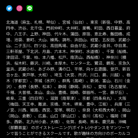
北海道（麻生、札幌、琴似）、宮城（仙台）、東京（新宿、中野、高
円寺、渋谷、北千住、門前仲町、大井町、巣鴨、町田、西日暮里、府
中、八王子、上野、神田、代々木、蒲田、原宿、恵比寿、飯田橋、成
増、池袋、要町、大山、練馬、調布、浜田山、経堂、五反田、武蔵小
山、二子玉川、四ツ谷、高田馬場、自由が丘、武蔵小金井、中目黒、
三軒茶屋、下北沢、月島、六本木、神保町、水道橋）、千葉（船橋、
津田沼、千葉、柏、本八幡、松戸、南流山、西船橋）、神奈川（横
浜、桜木町、藤沢、川崎、本厚木、センター北、鷺沼、鶴見、京急久
里浜、武蔵小杉、あざみ野、溝の口、平塚、向ヶ丘遊園、登戸、新百
合ヶ丘、東戸塚、大和）、埼玉（大宮、所沢、川口、蕨、川越）、栃
木（宇都宮）、茨城（水戸）、群馬（高崎）、新潟、富山、石川（金
沢）、長野（長野、松本）、静岡（静岡、浜松）、愛知（名古屋栄、
千種、大曽根、本山、金山、豊橋、岡崎、御器所、一宮、藤が丘）、
岐阜、三重（四日市）、滋賀（南草津）、京都（四条烏丸）、大阪
（梅田、天王寺、難波、京橋、茨木、堺東、豊中、江坂）、兵庫（三
ノ宮、川西、姫路、西宮、宝塚、明石）、奈良（大和西大寺）、岡山
（岡山、倉敷）、広島、山口（新山口）、香川（高松）、福岡（博
多、西新、北九州小倉、大橋）、佐賀、長崎、熊本、鹿児島、沖縄
（那覇首里） のボイストレーニング(ボイトレ)やダンスをマンツーマ
ンで習うことができるスクールです。歌が趣味の方向けのボーカルコ