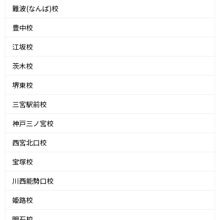
難波(なんば)校
豊中校
江坂校
茨木校
堺東校
三宮駅前校
神戸三ノ宮校
西宮北口校
宝塚校
川西能勢口校
姫路校
明石校