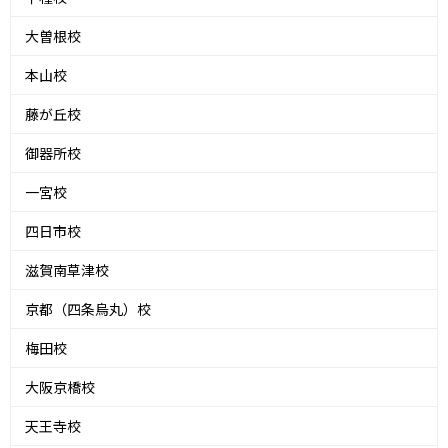
大曽根校
本山校
藤が丘校
御器所校
一宮校
四日市校
滋賀南草津校
京都（四条烏丸）校
梅田校
大阪京橋校
天王寺校