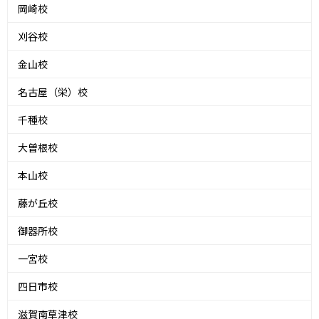
岡崎校
刈谷校
金山校
名古屋（栄）校
千種校
大曽根校
本山校
藤が丘校
御器所校
一宮校
四日市校
滋賀南草津校