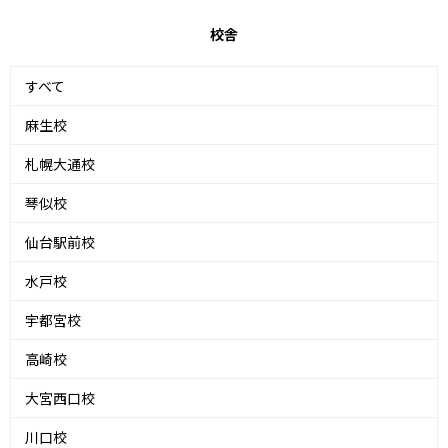
校舎
すべて
麻生校
札幌大通校
琴似校
仙台駅前校
水戸校
宇都宮校
高崎校
大宮西口校
川口校