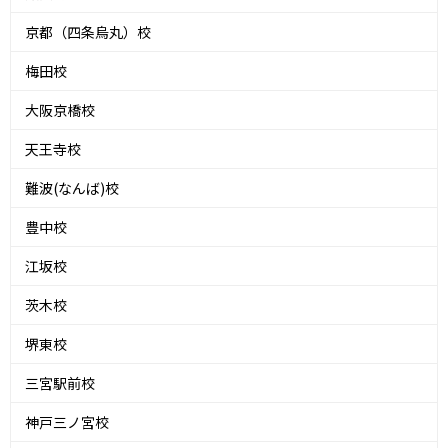
京都（四条烏丸）校
梅田校
大阪京橋校
天王寺校
難波(なんば)校
豊中校
江坂校
茨木校
堺東校
三宮駅前校
神戸三ノ宮校