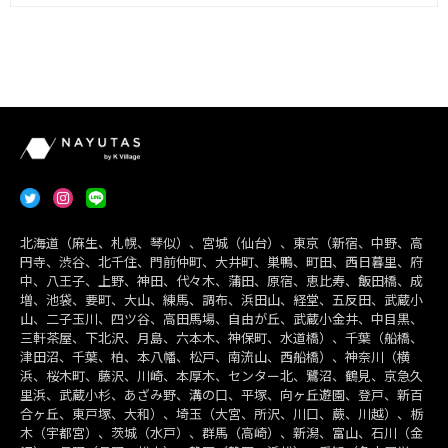
北海道（麻生、札幌、琴似）、宮城（仙台）、東京（新宿、中野、高
円寺、渋谷、北千住、門前仲町、大井町、巣鴨、町田、西日暮里、府
中、八王子、上野、神田、代々木、蒲田、原宿、恵比寿、飯田橋、成
増、池袋、要町、大山、練馬、調布、浜田山、経堂、五反田、武蔵小
山、二子玉川、四ツ谷、高田馬場、自由が丘、武蔵小金井、中目黒、
三軒茶屋、下北沢、月島、六本木、神保町、水道橋）、千葉（船橋、
津田沼、千葉、柏、本八幡、松戸、南流山、西船橋）、神奈川（横
浜、桜木町、藤沢、川崎、本厚木、センター北、鷺沼、鶴見、京急久
里浜、武蔵小杉、あざみ野、溝の口、平塚、向ヶ丘遊園、登戸、新百
合ヶ丘、東戸塚、大和）、埼玉（大宮、所沢、川口、蕨、川越）、栃
木（宇都宮）、茨城（水戸）、群馬（高崎）、新潟、富山、石川（金