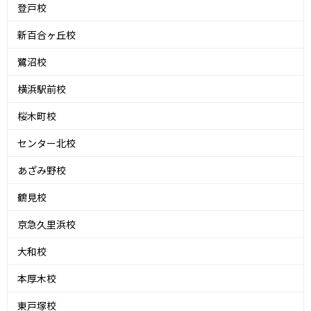
登戸校
新百合ヶ丘校
鷺沼校
横浜駅前校
桜木町校
センター北校
あざみ野校
鶴見校
京急久里浜校
大和校
本厚木校
東戸塚校