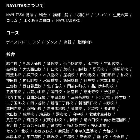
NAYUTASについて
NAYUTASの特徴
料金
講師一覧
お知らせ
ブログ
生徒の声
コラム
よくあるご質問
NAYUTAS PRO
コース
ボイストレーニング
ダンス
楽器
動画制作
校舎
麻生校
札幌大通校
琴似校
仙台駅前校
水戸校
宇都宮校
高崎校
大宮西口校
川口校
蕨校
川越校
所沢校
千葉駅前校
南流山校
松戸校
本八幡校
船橋校
西船橋校
津田沼校
柏校
神田校
神保町校
水道橋校
飯田橋校
月島校
六本木校
上野校
西日暮里校
北千住校
門前仲町校
品川大井町校
五反田校
武蔵小山校
蒲田校
原宿校
恵比寿校
渋谷校
代々木校
自由が丘校
中目黒校
三軒茶屋校
下北沢校
経堂校
二子玉川校
四ツ谷校
新宿三丁目校
新宿西口校
中野校
高円寺校
浜田山校
高田馬場校
巣鴨校
池袋校
要町校
大山校
成増校
練馬校
調布校
府中校
武蔵小金井校
八王子校
町田校
武蔵小杉校
川崎校
溝の口校
向ヶ丘遊園校
登戸校
新百合ヶ丘校
鷺沼校
横浜駅前校
桜木町校
センター北校
あざみ野校
鶴見校
京急久里浜校
大和校
本厚木校
東戸塚校
藤沢校
平塚校
新潟校
富山校
金沢校