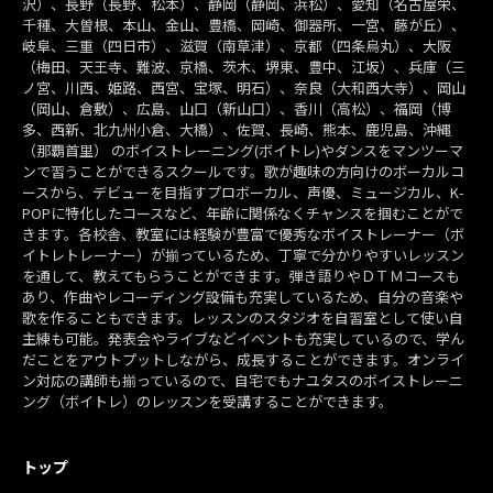
沢）、長野（長野、松本）、静岡（静岡、浜松）、愛知（名古屋栄、
千種、大曽根、本山、金山、豊橋、岡崎、御器所、一宮、藤が丘）、
岐阜、三重（四日市）、滋賀（南草津）、京都（四条烏丸）、大阪
（梅田、天王寺、難波、京橋、茨木、堺東、豊中、江坂）、兵庫（三
ノ宮、川西、姫路、西宮、宝塚、明石）、奈良（大和西大寺）、岡山
（岡山、倉敷）、広島、山口（新山口）、香川（高松）、福岡（博
多、西新、北九州小倉、大橋）、佐賀、長崎、熊本、鹿児島、沖縄
（那覇首里） のボイストレーニング(ボイトレ)やダンスをマンツーマ
ンで習うことができるスクールです。歌が趣味の方向けのボーカルコ
ースから、デビューを目指すプロボーカル、声優、ミュージカル、K-
POPに特化したコースなど、年齢に関係なくチャンスを掴むことがで
きます。各校舎、教室には経験が豊富で優秀なボイストレーナー（ボ
イトレトレーナー）が揃っているため、丁寧で分かりやすいレッスン
を通して、教えてもらうことができます。弾き語りやＤＴＭコースも
あり、作曲やレコーディング設備も充実しているため、自分の音楽や
歌を作ることもできます。レッスンのスタジオを自習室として使い自
主練も可能。発表会やライブなどイベントも充実しているので、学ん
だことをアウトプットしながら、成長することができます。オンライ
ン対応の講師も揃っているので、自宅でもナユタスのボイストレーニ
ング（ボイトレ）のレッスンを受講することができます。
トップ