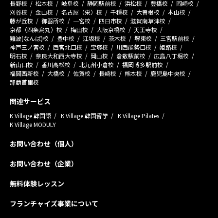
長野校
松本校
岐阜校
静岡駅前校
浜松校
豊橋校
岡崎校
刈谷校
金山校
名古屋（栄）校
千種校
大曽根校
本山校
藤が丘校
御器所校
一宮校
四日市校
滋賀南草津校
京都（四条烏丸）校
梅田校
大阪京橋校
天王寺校
難波(なんば)校
豊中校
江坂校
茨木校
堺東校
三宮駅前校
神戸三ノ宮校
西宮北口校
宝塚校
川西能勢口校
姫路校
明石校
奈良大和西大寺校
岡山校
倉敷駅前校
広島八丁堀校
新山口校
香川高松校
北九州小倉校
福岡博多駅前校
福岡西新校
大橋校
佐賀校
長崎校
熊本校
鹿児島中央校
那覇首里校
関連サービス
K Village 韓国語
K Village 韓国留学
K Village Pilates
K Village MODULY
お問い合わせ（個人）
お問い合わせ（企業）
無料体験レッスン
フランチャイズ事業について