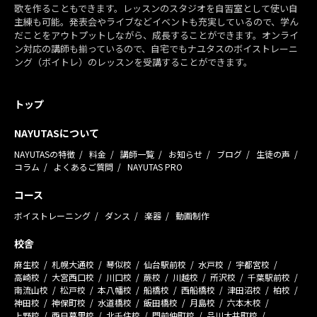
歌を作ることもできます。レッスンのスタジオを自習室として使い自
主練も可能。発表会やライブなどイベントも充実しているので、学ん
だことをアウトプットしながら、成長することができます。オンライ
ン対応の講師も揃っているので、自宅でもナユタスのボイストレーニ
ング（ボイトレ）のレッスンを受講することができます。
トップ
NAYUTASについて
NAYUTASの特徴
料金
講師一覧
お知らせ
ブログ
生徒の声
コラム
よくあるご質問
NAYUTAS PRO
コース
ボイストレーニング
ダンス
楽器
動画制作
校舎
麻生校
札幌大通校
琴似校
仙台駅前校
水戸校
宇都宮校
高崎校
大宮西口校
川口校
蕨校
川越校
所沢校
千葉駅前校
南流山校
松戸校
本八幡校
船橋校
西船橋校
津田沼校
柏校
神田校
神保町校
水道橋校
飯田橋校
月島校
六本木校
上野校
西日暮里校
北千住校
門前仲町校
品川大井町校