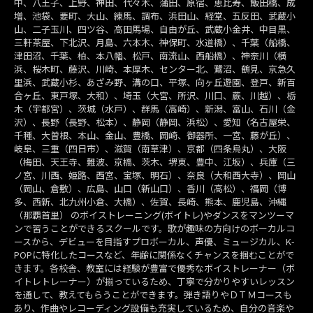
中、八王子、上野、神田、代々木、蒲田、原宿、恵比寿、飯田橋、成
増、池袋、要町、大山、練馬、調布、浜田山、経堂、五反田、武蔵小
山、二子玉川、四ツ谷、高田馬場、自由が丘、武蔵小金井、中目黒、
三軒茶屋、下北沢、月島、六本木、神保町、水道橋）、千葉（船橋、
津田沼、千葉、柏、本八幡、松戸、南流山、西船橋）、神奈川（横
浜、桜木町、藤沢、川崎、本厚木、センター北、鷺沼、鶴見、京急久
里浜、武蔵小杉、あざみ野、溝の口、平塚、向ヶ丘遊園、登戸、新百
合ヶ丘、東戸塚、大和）、埼玉（大宮、所沢、川口、蕨、川越）、栃
木（宇都宮）、茨城（水戸）、群馬（高崎）、新潟、富山、石川（金
沢）、長野（長野、松本）、静岡（静岡、浜松）、愛知（名古屋栄、
千種、大曽根、本山、金山、豊橋、岡崎、御器所、一宮、藤が丘）、
岐阜、三重（四日市）、滋賀（南草津）、京都（四条烏丸）、大阪
（梅田、天王寺、難波、京橋、茨木、堺東、豊中、江坂）、兵庫（三
ノ宮、川西、姫路、西宮、宝塚、明石）、奈良（大和西大寺）、岡山
（岡山、倉敷）、広島、山口（新山口）、香川（高松）、福岡（博
多、西新、北九州小倉、大橋）、佐賀、長崎、熊本、鹿児島、沖縄
（那覇首里） のボイストレーニング(ボイトレ)やダンスをマンツーマ
ンで習うことができるスクールです。歌が趣味の方向けのボーカルコ
ースから、デビューを目指すプロボーカル、声優、ミュージカル、K-
POPに特化したコースなど、年齢に関係なくチャンスを掴むことがで
きます。各校舎、教室には経験が豊富で優秀なボイストレーナー（ボ
イトレトレーナー）が揃っているため、丁寧で分かりやすいレッスン
を通して、教えてもらうことができます。弾き語りやＤＴＭコースも
あり、作曲やレコーディング設備も充実しているため、自分の音楽や