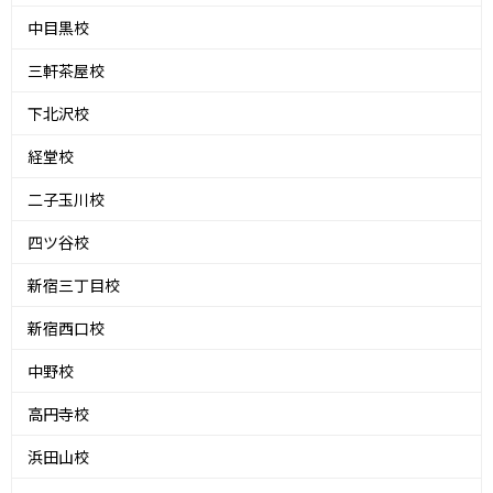
中目黒校
三軒茶屋校
下北沢校
経堂校
二子玉川校
四ツ谷校
新宿三丁目校
新宿西口校
中野校
高円寺校
浜田山校