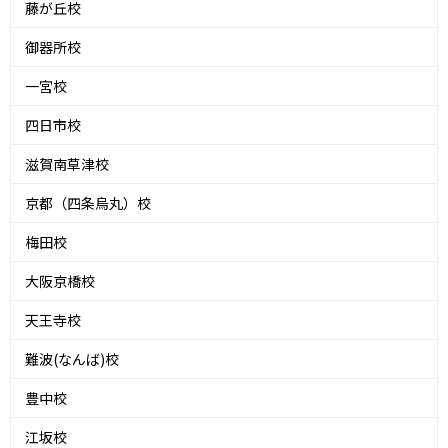
藤が丘校
御器所校
一宮校
四日市校
滋賀南草津校
京都（四条烏丸）校
梅田校
大阪京橋校
天王寺校
難波(なんば)校
豊中校
江坂校