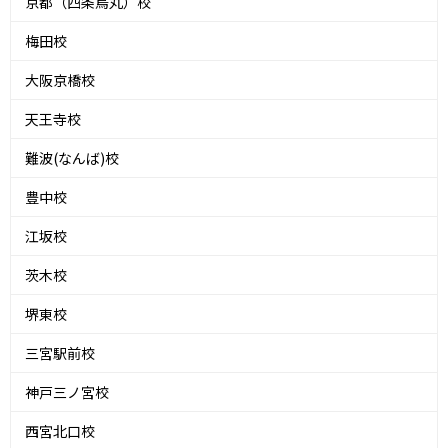
京都（四条烏丸）校
梅田校
大阪京橋校
天王寺校
難波(なんば)校
豊中校
江坂校
茨木校
堺東校
三宮駅前校
神戸三ノ宮校
西宮北口校