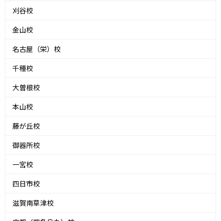
刈谷校
金山校
名古屋（栄）校
千種校
大曽根校
本山校
藤が丘校
御器所校
一宮校
四日市校
滋賀南草津校