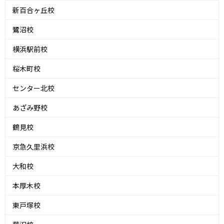
新百合ヶ丘校
鷺沼校
横浜駅前校
桜木町校
センター北校
あざみ野校
鶴見校
京急久里浜校
大和校
本厚木校
東戸塚校