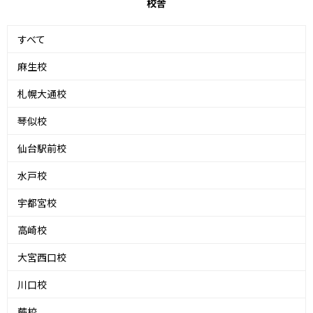
校舎
すべて
麻生校
札幌大通校
琴似校
仙台駅前校
水戸校
宇都宮校
高崎校
大宮西口校
川口校
蕨校