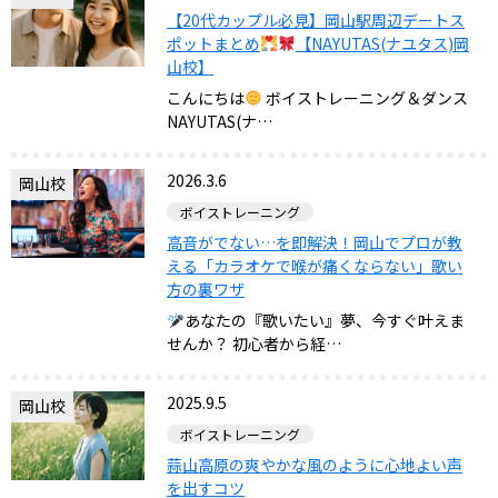
【20代カップル必見】岡山駅周辺デートス
ポットまとめ
【NAYUTAS(ナユタス)岡
山校】
こんにちは
ボイストレーニング＆ダンス
NAYUTAS(ナ…
2026.3.6
岡山校
ボイストレーニング
高音がでない…を即解決！岡山でプロが教
える「カラオケで喉が痛くならない」歌い
方の裏ワザ
あなたの『歌いたい』夢、今すぐ叶えま
せんか？ 初心者から経…
2025.9.5
岡山校
ボイストレーニング
蒜山高原の爽やかな風のように心地よい声
を出すコツ