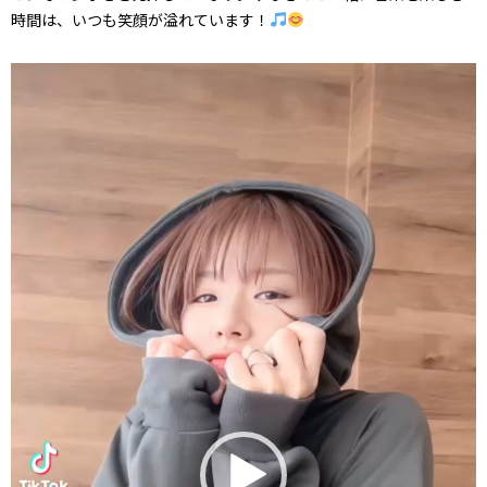
時間は、いつも笑顔が溢れています！
動
画
プ
レ
ー
ヤ
ー