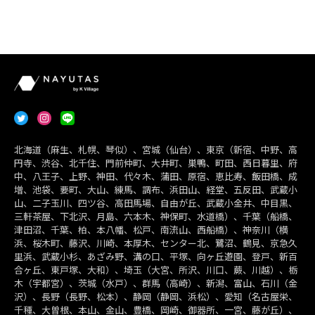
北海道（麻生、札幌、琴似）、宮城（仙台）、東京（新宿、中野、高
円寺、渋谷、北千住、門前仲町、大井町、巣鴨、町田、西日暮里、府
中、八王子、上野、神田、代々木、蒲田、原宿、恵比寿、飯田橋、成
増、池袋、要町、大山、練馬、調布、浜田山、経堂、五反田、武蔵小
山、二子玉川、四ツ谷、高田馬場、自由が丘、武蔵小金井、中目黒、
三軒茶屋、下北沢、月島、六本木、神保町、水道橋）、千葉（船橋、
津田沼、千葉、柏、本八幡、松戸、南流山、西船橋）、神奈川（横
浜、桜木町、藤沢、川崎、本厚木、センター北、鷺沼、鶴見、京急久
里浜、武蔵小杉、あざみ野、溝の口、平塚、向ヶ丘遊園、登戸、新百
合ヶ丘、東戸塚、大和）、埼玉（大宮、所沢、川口、蕨、川越）、栃
木（宇都宮）、茨城（水戸）、群馬（高崎）、新潟、富山、石川（金
沢）、長野（長野、松本）、静岡（静岡、浜松）、愛知（名古屋栄、
千種、大曽根、本山、金山、豊橋、岡崎、御器所、一宮、藤が丘）、