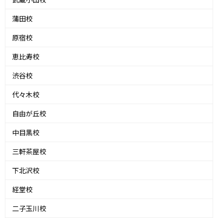
蒲田校
原宿校
恵比寿校
渋谷校
代々木校
自由が丘校
中目黒校
三軒茶屋校
下北沢校
経堂校
二子玉川校