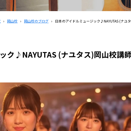
覧
›
岡山校
›
岡山校のブログ
›
日本のアイドルミュージック♪NAYUTAS (ナユ
ク♪NAYUTAS (ナユタス)岡山校講