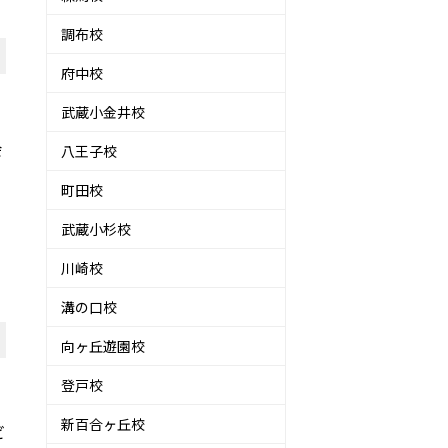
調布校
府中校
武蔵小金井校
会
八王子校
町田校
武蔵小杉校
川崎校
溝の口校
向ヶ丘遊園校
登戸校
、
新百合ヶ丘校
ビ