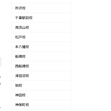
所沢校
千葉駅前校
南流山校
松戸校
本八幡校
船橋校
西船橋校
津田沼校
タ
デ
柏校
神田校
神保町校
し