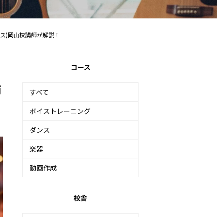
タス)岡山校講師が解説！
コース
師
すべて
ボイストレーニング
ダンス
楽器
動画作成
校舎