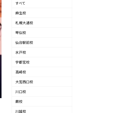
すべて
麻生校
札幌大通校
琴似校
仙台駅前校
水戸校
宇都宮校
高崎校
大宮西口校
川口校
蕨校
川越校