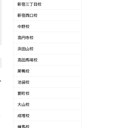
新宿三丁目校
新宿西口校
中野校
高円寺校
浜田山校
高田馬場校
巣鴨校
か
池袋校
要町校
大山校
。
再
成増校
練馬校