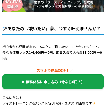
あなたの『歌いたい』夢、今すぐ叶えませんか？
初心者から経験者まで、あなたの「歌いたい！」を全力サポート。
今なら
体験レッスン6,600円→0円
、
即日入会
で入会金
11,000円→0
円
。
＼ スマホで簡単30秒！ ／
▶︎ 無料体験に申し込み（今なら0円！）
こんにちは！
ボイストレーニング&ダンス NAYUTAS(ナユタス)岡山校です