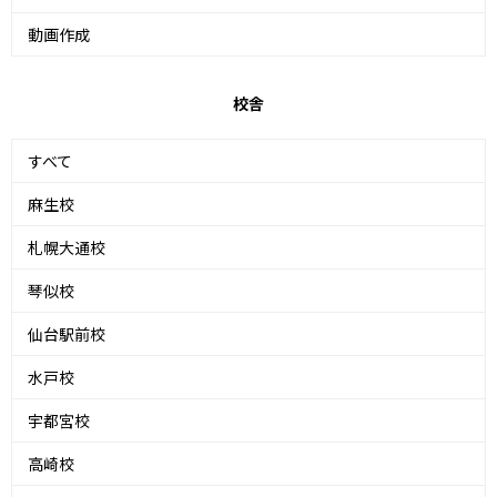
動画作成
校舎
すべて
麻生校
札幌大通校
琴似校
仙台駅前校
水戸校
宇都宮校
高崎校