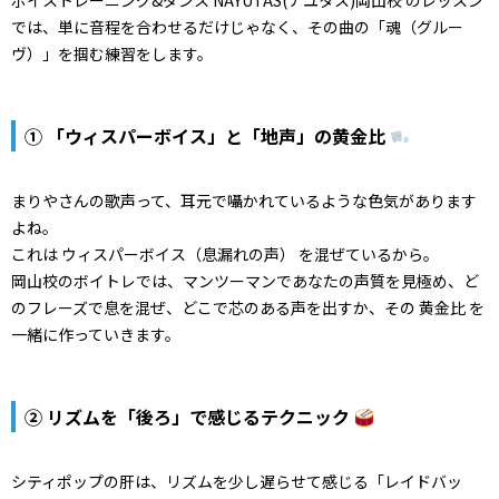
ボイストレーニング&ダンス NAYUTAS(ナユタス)岡山校 のレッスン
では、単に音程を合わせるだけじゃなく、その曲の「魂（グルー
ヴ）」を掴む練習をします。
① 「ウィスパーボイス」と「地声」の黄金比
まりやさんの歌声って、耳元で囁かれているような色気があります
よね。
これは ウィスパーボイス（息漏れの声） を混ぜているから。
岡山校のボイトレでは、マンツーマンであなたの声質を見極め、ど
のフレーズで息を混ぜ、どこで芯のある声を出すか、その 黄金比 を
一緒に作っていきます。
② リズムを「後ろ」で感じるテクニック
シティポップの肝は、リズムを少し遅らせて感じる「レイドバッ