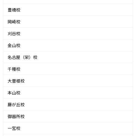
豊橋校
岡崎校
刈谷校
金山校
名古屋（栄）校
千種校
大曽根校
本山校
藤が丘校
御器所校
一宮校