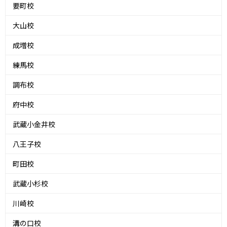
要町校
大山校
成増校
練馬校
調布校
府中校
武蔵小金井校
八王子校
町田校
武蔵小杉校
川崎校
溝の口校