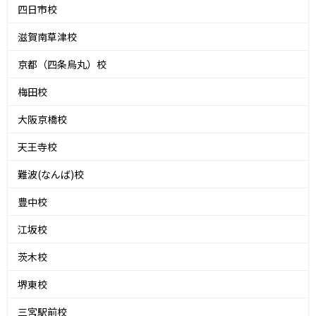
四日市校
滋賀南草津校
京都（四条烏丸）校
梅田校
大阪京橋校
天王寺校
難波(なんば)校
豊中校
江坂校
茨木校
堺東校
三宮駅前校