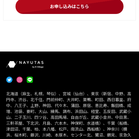
お申し込みはこちら
北海道（麻生、札幌、琴似）、宮城（仙台）、東京（新宿、中野、高
円寺、渋谷、北千住、門前仲町、大井町、巣鴨、町田、西日暮里、府
中、八王子、上野、神田、代々木、蒲田、原宿、恵比寿、飯田橋、成
増、池袋、要町、大山、練馬、調布、浜田山、経堂、五反田、武蔵小
山、二子玉川、四ツ谷、高田馬場、自由が丘、武蔵小金井、中目黒、
三軒茶屋、下北沢、月島、六本木、神保町、水道橋）、千葉（船橋、
津田沼、千葉、柏、本八幡、松戸、南流山、西船橋）、神奈川（横
浜、桜木町、藤沢、川崎、本厚木、センター北、鷺沼、鶴見、京急久