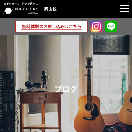
苦手を好きに 好きが得意に
togg
岡山校
navi
ブログ