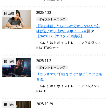
2025.4.22
岡山校
ボイストレーニング
【何を練習したらいいか分からない方へ】
練習迷子から抜け出すボイトレ術
【NAYUTAS(ナユタス)岡山校】
こんにちは♪ ボイストレーニング＆ダンス
NAYUTAS(ナ…
2025.11.2
岡山校
ボイストレーニング
「カラオケで “抑揚をつけて歌う” コツと練
習法」
こんにちは！ ボイストレーニング&ダンス
NAYUT…
2025.10.29
岡山校