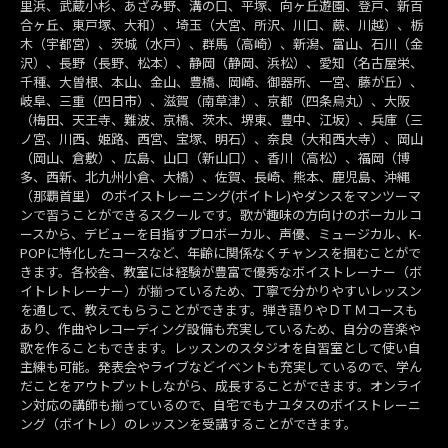
里浜、武蔵小杉、あざみ野、溝の口、平塚、向ヶ丘遊園、登戸、新百
合ヶ丘、東戸塚、大和）、埼玉（大宮、所沢、川口、蕨、川越）、栃
木（宇都宮）、茨城（水戸）、群馬（高崎）、新潟、富山、石川（金
沢）、長野（長野、松本）、静岡（静岡、浜松）、愛知（名古屋栄、
千種、大曽根、本山、金山、豊橋、岡崎、御器所、一宮、藤が丘）、
岐阜、三重（四日市）、滋賀（南草津）、京都（四条烏丸）、大阪
（梅田、天王寺、難波、京橋、茨木、堺東、豊中、江坂）、兵庫（三
ノ宮、川西、姫路、西宮、宝塚、明石）、奈良（大和西大寺）、岡山
（岡山、倉敷）、広島、山口（新山口）、香川（高松）、福岡（博
多、西新、北九州小倉、大橋）、佐賀、長崎、熊本、鹿児島、沖縄
（那覇首里） のボイストレーニング(ボイトレ)やダンスをマンツーマ
ンで習うことができるスクールです。歌が趣味の方向けのボーカルコ
ースから、デビューを目指すプロボーカル、声優、ミュージカル、K-
POPに特化したコースなど、年齢に関係なくチャンスを掴むことがで
きます。各校舎、教室には経験が豊富で優秀なボイストレーナー（ボ
イトレトレーナー）が揃っているため、丁寧で分かりやすいレッスン
を通して、教えてもらうことができます。弾き語りやＤＴＭコースも
あり、作曲やレコーディング設備も充実しているため、自分の音楽や
歌を作ることもできます。レッスンのスタジオを自習室として使い自
主練も可能。発表会やライブなどイベントも充実しているので、学ん
だことをアウトプットしながら、成長することができます。オンライ
ン対応の講師も揃っているので、自宅でもナユタスのボイストレーニ
ング（ボイトレ）のレッスンを受講することができます。