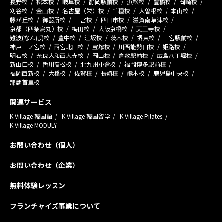
長野校
松本校
岐阜校
静岡駅前校
浜松校
豊橋校
岡崎校
刈谷校
金山校
名古屋（栄）校
千種校
大曽根校
本山校
藤が丘校
御器所校
一宮校
四日市校
滋賀南草津校
京都（四条烏丸）校
梅田校
大阪京橋校
天王寺校
難波(なんば)校
豊中校
江坂校
茨木校
堺東校
三宮駅前校
神戸三ノ宮校
西宮北口校
宝塚校
川西能勢口校
姫路校
明石校
奈良大和西大寺校
岡山校
倉敷駅前校
広島八丁堀校
新山口校
香川高松校
北九州小倉校
福岡博多駅前校
福岡西新校
大橋校
佐賀校
長崎校
熊本校
鹿児島中央校
那覇首里校
関連サービス
K Village 韓国語
K Village 韓国留学
K Village Pilates
K Village MODULY
お問い合わせ（個人）
お問い合わせ（企業）
無料体験レッスン
フランチャイズ事業について