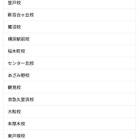
登戸校
新百合ヶ丘校
鷺沼校
横浜駅前校
桜木町校
センター北校
あざみ野校
鶴見校
京急久里浜校
大和校
本厚木校
東戸塚校