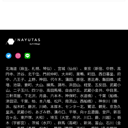
北海道（麻生、札幌、琴似）、宮城（仙台）、東京（新宿、中野、高
円寺、渋谷、北千住、門前仲町、大井町、巣鴨、町田、西日暮里、府
中、八王子、上野、神田、代々木、蒲田、原宿、恵比寿、飯田橋、成
増、池袋、要町、大山、練馬、調布、浜田山、経堂、五反田、武蔵小
山、二子玉川、四ツ谷、高田馬場、自由が丘、武蔵小金井、中目黒、
三軒茶屋、下北沢、月島、六本木、神保町、水道橋）、千葉（船橋、
津田沼、千葉、柏、本八幡、松戸、南流山、西船橋）、神奈川（横
浜、桜木町、藤沢、川崎、本厚木、センター北、鷺沼、鶴見、京急久
里浜、武蔵小杉、あざみ野、溝の口、平塚、向ヶ丘遊園、登戸、新百
合ヶ丘、東戸塚、大和）、埼玉（大宮、所沢、川口、蕨、川越）、栃
木（宇都宮）、茨城（水戸）、群馬（高崎）、新潟、富山、石川（金