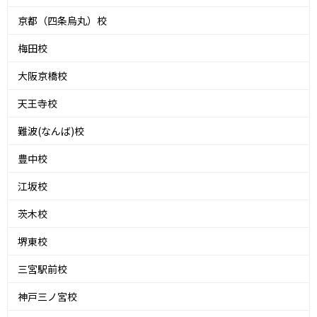
京都（四条烏丸）校
梅田校
大阪京橋校
天王寺校
難波(なんば)校
豊中校
江坂校
茨木校
堺東校
三宮駅前校
神戸三ノ宮校