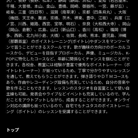
沢）、長野（長野、松本）、静岡（静岡、浜松）、愛知（名古屋栄、
千種、大曽根、本山、金山、豊橋、岡崎、御器所、一宮、藤が丘）、
岐阜、三重（四日市）、滋賀（南草津）、京都（四条烏丸）、大阪
（梅田、天王寺、難波、京橋、茨木、堺東、豊中、江坂）、兵庫（三
ノ宮、川西、姫路、西宮、宝塚、明石）、奈良（大和西大寺）、岡山
（岡山、倉敷）、広島、山口（新山口）、香川（高松）、福岡（博
多、西新、北九州小倉、大橋）、佐賀、長崎、熊本、鹿児島、沖縄
（那覇首里） のボイストレーニング(ボイトレ)やダンスをマンツーマ
ンで習うことができるスクールです。歌が趣味の方向けのボーカルコ
ースから、デビューを目指すプロボーカル、声優、ミュージカル、K-
POPに特化したコースなど、年齢に関係なくチャンスを掴むことがで
きます。各校舎、教室には経験が豊富で優秀なボイストレーナー（ボ
イトレトレーナー）が揃っているため、丁寧で分かりやすいレッスン
を通して、教えてもらうことができます。弾き語りやＤＴＭコースも
あり、作曲やレコーディング設備も充実しているため、自分の音楽や
歌を作ることもできます。レッスンのスタジオを自習室として使い自
主練も可能。発表会やライブなどイベントも充実しているので、学ん
だことをアウトプットしながら、成長することができます。オンライ
ン対応の講師も揃っているので、自宅でもナユタスのボイストレーニ
ング（ボイトレ）のレッスンを受講することができます。
トップ