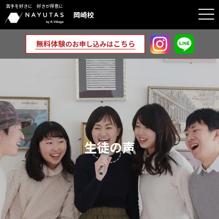
苦手を好きに 好きが得意に
togg
岡崎校
navi
生徒の声