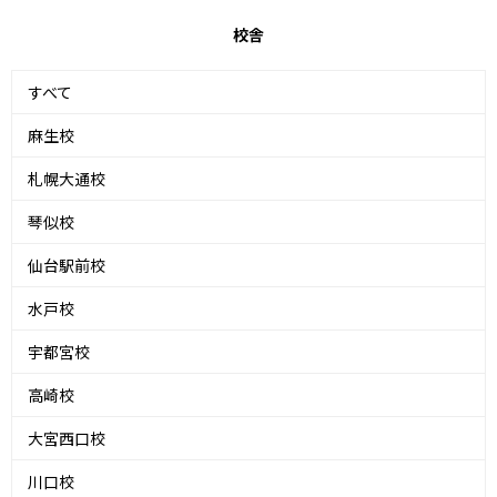
校舎
すべて
麻生校
札幌大通校
琴似校
仙台駅前校
水戸校
宇都宮校
高崎校
大宮西口校
川口校