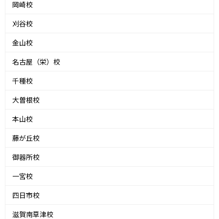
岡崎校
刈谷校
金山校
名古屋（栄）校
千種校
大曽根校
本山校
藤が丘校
御器所校
一宮校
四日市校
滋賀南草津校