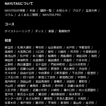
NAYUTASについて
NAYUTASの特徴
料金
講師一覧
お知らせ
ブログ
生徒の声
コラム
よくあるご質問
NAYUTAS PRO
コース
ボイストレーニング
ダンス
楽器
動画制作
校舎
麻生校
札幌大通校
琴似校
仙台駅前校
水戸校
宇都宮校
高崎校
大宮西口校
川口校
蕨校
川越校
所沢校
千葉駅前校
南流山校
松戸校
本八幡校
船橋校
西船橋校
津田沼校
柏校
神田校
神保町校
水道橋校
飯田橋校
月島校
六本木校
上野校
西日暮里校
北千住校
門前仲町校
品川大井町校
五反田校
武蔵小山校
蒲田校
原宿校
恵比寿校
渋谷校
代々木校
自由が丘校
中目黒校
三軒茶屋校
下北沢校
経堂校
二子玉川校
四ツ谷校
新宿三丁目校
新宿西口校
中野校
高円寺校
浜田山校
高田馬場校
巣鴨校
池袋校
要町校
大山校
成増校
練馬校
調布校
府中校
武蔵小金井校
八王子校
町田校
武蔵小杉校
川崎校
溝の口校
向ヶ丘遊園校
登戸校
新百合ヶ丘校
鷺沼校
横浜駅前校
桜木町校
センター北校
あざみ野校
鶴見校
京急久里浜校
大和校
本厚木校
東戸塚校
藤沢校
平塚校
新潟校
富山校
金沢校