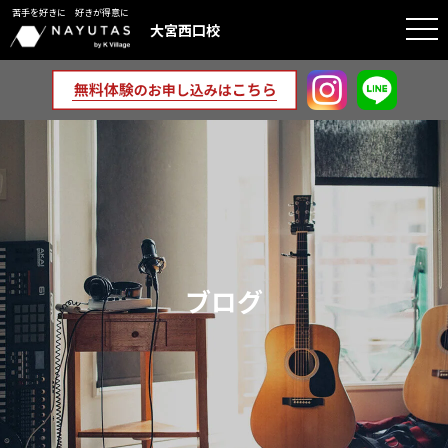
苦手を好きに 好きが得意に
togg
大宮西口校
navi
ブログ