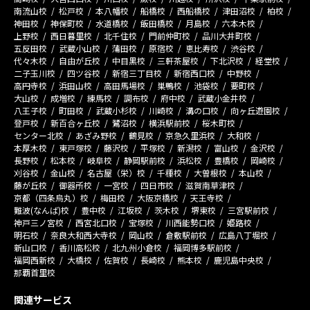
南流山校
松戸校
本八幡校
船橋校
西船橋校
津田沼校
柏校
神田校
神保町校
水道橋校
飯田橋校
月島校
六本木校
上野校
西日暮里校
北千住校
門前仲町校
品川大井町校
五反田校
武蔵小山校
蒲田校
原宿校
恵比寿校
渋谷校
代々木校
自由が丘校
中目黒校
三軒茶屋校
下北沢校
経堂校
二子玉川校
四ツ谷校
新宿三丁目校
新宿西口校
中野校
高円寺校
浜田山校
高田馬場校
巣鴨校
池袋校
要町校
大山校
成増校
練馬校
調布校
府中校
武蔵小金井校
八王子校
町田校
武蔵小杉校
川崎校
溝の口校
向ヶ丘遊園校
登戸校
新百合ヶ丘校
鷺沼校
横浜駅前校
桜木町校
センター北校
あざみ野校
鶴見校
京急久里浜校
大和校
本厚木校
東戸塚校
藤沢校
平塚校
新潟校
富山校
金沢校
長野校
松本校
岐阜校
静岡駅前校
浜松校
豊橋校
岡崎校
刈谷校
金山校
名古屋（栄）校
千種校
大曽根校
本山校
藤が丘校
御器所校
一宮校
四日市校
滋賀南草津校
京都（四条烏丸）校
梅田校
大阪京橋校
天王寺校
難波(なんば)校
豊中校
江坂校
茨木校
堺東校
三宮駅前校
神戸三ノ宮校
西宮北口校
宝塚校
川西能勢口校
姫路校
明石校
奈良大和西大寺校
岡山校
倉敷駅前校
広島八丁堀校
新山口校
香川高松校
北九州小倉校
福岡博多駅前校
福岡西新校
大橋校
佐賀校
長崎校
熊本校
鹿児島中央校
那覇首里校
関連サービス