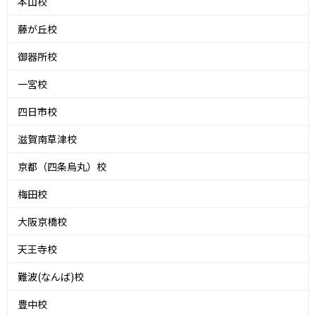
本山校
藤が丘校
御器所校
一宮校
四日市校
滋賀南草津校
京都（四条烏丸）校
梅田校
大阪京橋校
天王寺校
難波(なんば)校
豊中校