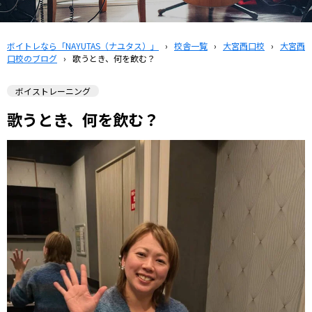
ボイトレなら「NAYUTAS（ナユタス）」
›
校舎一覧
›
大宮西口校
›
大宮西
口校のブログ
›
歌うとき、何を飲む？
ボイストレーニング
歌うとき、何を飲む？