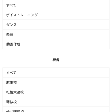
すべて
ボイストレーニング
ダンス
楽器
動画作成
校舎
すべて
麻生校
札幌大通校
琴似校
仙台駅前校