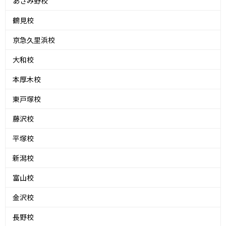
あざみ野校
鶴見校
京急久里浜校
大和校
本厚木校
東戸塚校
藤沢校
平塚校
新潟校
富山校
金沢校
長野校