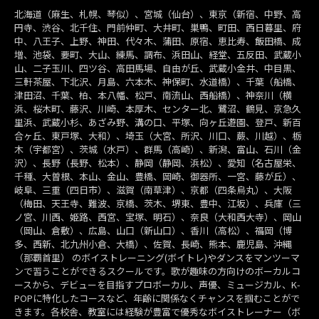
北海道（麻生、札幌、琴似）、宮城（仙台）、東京（新宿、中野、高
円寺、渋谷、北千住、門前仲町、大井町、巣鴨、町田、西日暮里、府
中、八王子、上野、神田、代々木、蒲田、原宿、恵比寿、飯田橋、成
増、池袋、要町、大山、練馬、調布、浜田山、経堂、五反田、武蔵小
山、二子玉川、四ツ谷、高田馬場、自由が丘、武蔵小金井、中目黒、
三軒茶屋、下北沢、月島、六本木、神保町、水道橋）、千葉（船橋、
津田沼、千葉、柏、本八幡、松戸、南流山、西船橋）、神奈川（横
浜、桜木町、藤沢、川崎、本厚木、センター北、鷺沼、鶴見、京急久
里浜、武蔵小杉、あざみ野、溝の口、平塚、向ヶ丘遊園、登戸、新百
合ヶ丘、東戸塚、大和）、埼玉（大宮、所沢、川口、蕨、川越）、栃
木（宇都宮）、茨城（水戸）、群馬（高崎）、新潟、富山、石川（金
沢）、長野（長野、松本）、静岡（静岡、浜松）、愛知（名古屋栄、
千種、大曽根、本山、金山、豊橋、岡崎、御器所、一宮、藤が丘）、
岐阜、三重（四日市）、滋賀（南草津）、京都（四条烏丸）、大阪
（梅田、天王寺、難波、京橋、茨木、堺東、豊中、江坂）、兵庫（三
ノ宮、川西、姫路、西宮、宝塚、明石）、奈良（大和西大寺）、岡山
（岡山、倉敷）、広島、山口（新山口）、香川（高松）、福岡（博
多、西新、北九州小倉、大橋）、佐賀、長崎、熊本、鹿児島、沖縄
（那覇首里） のボイストレーニング(ボイトレ)やダンスをマンツーマ
ンで習うことができるスクールです。歌が趣味の方向けのボーカルコ
ースから、デビューを目指すプロボーカル、声優、ミュージカル、K-
POPに特化したコースなど、年齢に関係なくチャンスを掴むことがで
きます。各校舎、教室には経験が豊富で優秀なボイストレーナー（ボ