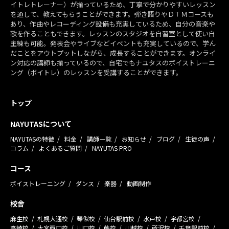
イトレトレーナー）が揃っているため、丁寧で分かりやすいレッスン
を通して、教えてもらうことができます。弾き語りやＤＴＭコースも
あり、作曲やレコーディング設備も充実しているため、自分の音楽や
歌を作ることもできます。レッスンのスタジオを自習室として使い自
主練も可能。発表会やライブなどイベントも充実しているので、学ん
だことをアウトプットしながら、成長することができます。オンライ
ン対応の講師も揃っているので、自宅でもナユタスのボイストレーニ
ング（ボイトレ）のレッスンを受講することができます。
トップ
NAYUTASについて
NAYUTASの特徴
料金
講師一覧
お知らせ
ブログ
生徒の声
コラム
よくあるご質問
NAYUTAS PRO
コース
ボイストレーニング
ダンス
楽器
動画制作
校舎
麻生校
札幌大通校
琴似校
仙台駅前校
水戸校
宇都宮校
高崎校
大宮西口校
川口校
蕨校
川越校
所沢校
千葉駅前校