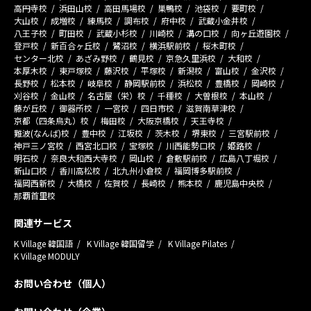
高円寺校
浜田山校
高田馬場校
巣鴨校
池袋校
要町校
大山校
成増校
練馬校
調布校
府中校
武蔵小金井校
八王子校
町田校
武蔵小杉校
川崎校
溝の口校
向ヶ丘遊園校
登戸校
新百合ヶ丘校
鷺沼校
横浜駅前校
桜木町校
センター北校
あざみ野校
鶴見校
京急久里浜校
大和校
本厚木校
東戸塚校
藤沢校
平塚校
新潟校
富山校
金沢校
長野校
松本校
岐阜校
静岡駅前校
浜松校
豊橋校
岡崎校
刈谷校
金山校
名古屋（栄）校
千種校
大曽根校
本山校
藤が丘校
御器所校
一宮校
四日市校
滋賀南草津校
京都（四条烏丸）校
梅田校
大阪京橋校
天王寺校
難波(なんば)校
豊中校
江坂校
茨木校
堺東校
三宮駅前校
神戸三ノ宮校
西宮北口校
宝塚校
川西能勢口校
姫路校
明石校
奈良大和西大寺校
岡山校
倉敷駅前校
広島八丁堀校
新山口校
香川高松校
北九州小倉校
福岡博多駅前校
福岡西新校
大橋校
佐賀校
長崎校
熊本校
鹿児島中央校
那覇首里校
関連サービス
K Village 韓国語
K Village 韓国留学
K Village Pilates
K Village MODULY
お問い合わせ（個人）