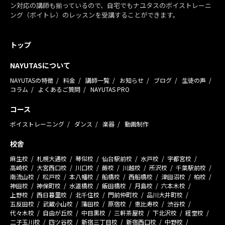
ン対応の講師も揃っているので、自宅でもナユタスのボイストレーニ
ング（ボイトレ）のレッスンを受講することができます。
トップ
NAYUTASについて
NAYUTASの特徴
料金
講師一覧
お知らせ
ブログ
生徒の声
コラム
よくあるご質問
NAYUTAS PRO
コース
ボイストレーニング
ダンス
楽器
動画制作
校舎
麻生校
札幌大通校
琴似校
仙台駅前校
水戸校
宇都宮校
高崎校
大宮西口校
川口校
蕨校
川越校
所沢校
千葉駅前校
南流山校
松戸校
本八幡校
船橋校
西船橋校
津田沼校
柏校
神田校
神保町校
水道橋校
飯田橋校
月島校
六本木校
上野校
西日暮里校
北千住校
門前仲町校
品川大井町校
五反田校
武蔵小山校
蒲田校
原宿校
恵比寿校
渋谷校
代々木校
自由が丘校
中目黒校
三軒茶屋校
下北沢校
経堂校
二子玉川校
四ツ谷校
新宿三丁目校
新宿西口校
中野校