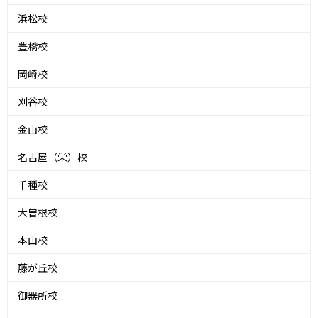
浜松校
豊橋校
岡崎校
刈谷校
金山校
名古屋（栄）校
千種校
大曽根校
本山校
藤が丘校
御器所校