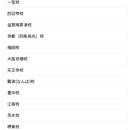
一宮校
四日市校
滋賀南草津校
京都（四条烏丸）校
梅田校
大阪京橋校
天王寺校
難波(なんば)校
豊中校
江坂校
茨木校
堺東校