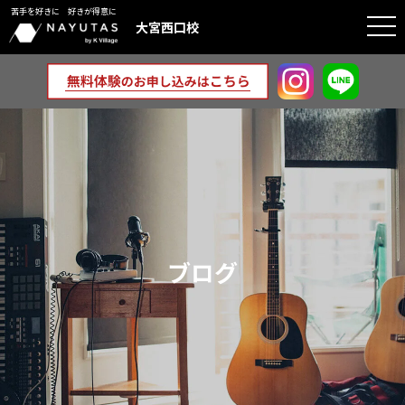
苦手を好きに 好きが得意に
togg
大宮西口校
navi
ブログ