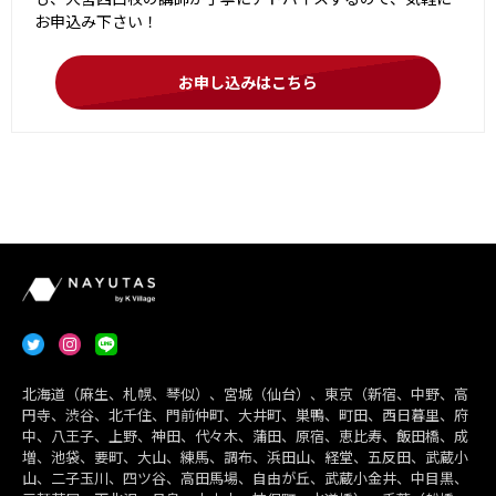
お申込み下さい！
お申し込みはこちら
北海道（麻生、札幌、琴似）、宮城（仙台）、東京（新宿、中野、高
円寺、渋谷、北千住、門前仲町、大井町、巣鴨、町田、西日暮里、府
中、八王子、上野、神田、代々木、蒲田、原宿、恵比寿、飯田橋、成
増、池袋、要町、大山、練馬、調布、浜田山、経堂、五反田、武蔵小
山、二子玉川、四ツ谷、高田馬場、自由が丘、武蔵小金井、中目黒、