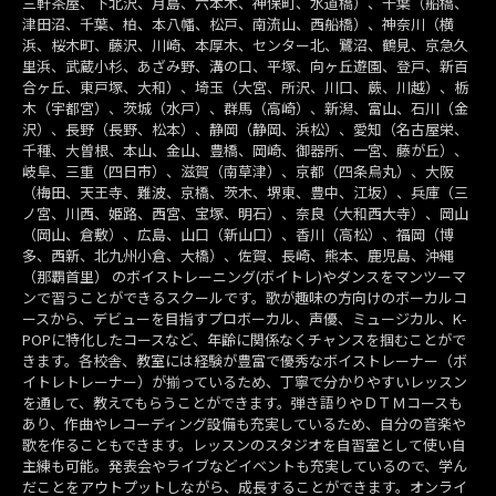
三軒茶屋、下北沢、月島、六本木、神保町、水道橋）、千葉（船橋、
津田沼、千葉、柏、本八幡、松戸、南流山、西船橋）、神奈川（横
浜、桜木町、藤沢、川崎、本厚木、センター北、鷺沼、鶴見、京急久
里浜、武蔵小杉、あざみ野、溝の口、平塚、向ヶ丘遊園、登戸、新百
合ヶ丘、東戸塚、大和）、埼玉（大宮、所沢、川口、蕨、川越）、栃
木（宇都宮）、茨城（水戸）、群馬（高崎）、新潟、富山、石川（金
沢）、長野（長野、松本）、静岡（静岡、浜松）、愛知（名古屋栄、
千種、大曽根、本山、金山、豊橋、岡崎、御器所、一宮、藤が丘）、
岐阜、三重（四日市）、滋賀（南草津）、京都（四条烏丸）、大阪
（梅田、天王寺、難波、京橋、茨木、堺東、豊中、江坂）、兵庫（三
ノ宮、川西、姫路、西宮、宝塚、明石）、奈良（大和西大寺）、岡山
（岡山、倉敷）、広島、山口（新山口）、香川（高松）、福岡（博
多、西新、北九州小倉、大橋）、佐賀、長崎、熊本、鹿児島、沖縄
（那覇首里） のボイストレーニング(ボイトレ)やダンスをマンツーマ
ンで習うことができるスクールです。歌が趣味の方向けのボーカルコ
ースから、デビューを目指すプロボーカル、声優、ミュージカル、K-
POPに特化したコースなど、年齢に関係なくチャンスを掴むことがで
きます。各校舎、教室には経験が豊富で優秀なボイストレーナー（ボ
イトレトレーナー）が揃っているため、丁寧で分かりやすいレッスン
を通して、教えてもらうことができます。弾き語りやＤＴＭコースも
あり、作曲やレコーディング設備も充実しているため、自分の音楽や
歌を作ることもできます。レッスンのスタジオを自習室として使い自
主練も可能。発表会やライブなどイベントも充実しているので、学ん
だことをアウトプットしながら、成長することができます。オンライ