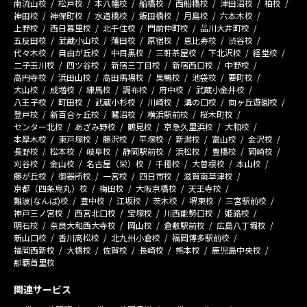
南流山校
松戸校
本八幡校
船橋校
西船橋校
津田沼校
柏校
神田校
神保町校
水道橋校
飯田橋校
月島校
六本木校
上野校
西日暮里校
北千住校
門前仲町校
品川大井町校
五反田校
武蔵小山校
蒲田校
原宿校
恵比寿校
渋谷校
代々木校
自由が丘校
中目黒校
三軒茶屋校
下北沢校
経堂校
二子玉川校
四ツ谷校
新宿三丁目校
新宿西口校
中野校
高円寺校
浜田山校
高田馬場校
巣鴨校
池袋校
要町校
大山校
成増校
練馬校
調布校
府中校
武蔵小金井校
八王子校
町田校
武蔵小杉校
川崎校
溝の口校
向ヶ丘遊園校
登戸校
新百合ヶ丘校
鷺沼校
横浜駅前校
桜木町校
センター北校
あざみ野校
鶴見校
京急久里浜校
大和校
本厚木校
東戸塚校
藤沢校
平塚校
新潟校
富山校
金沢校
長野校
松本校
岐阜校
静岡駅前校
浜松校
豊橋校
岡崎校
刈谷校
金山校
名古屋（栄）校
千種校
大曽根校
本山校
藤が丘校
御器所校
一宮校
四日市校
滋賀南草津校
京都（四条烏丸）校
梅田校
大阪京橋校
天王寺校
難波(なんば)校
豊中校
江坂校
茨木校
堺東校
三宮駅前校
神戸三ノ宮校
西宮北口校
宝塚校
川西能勢口校
姫路校
明石校
奈良大和西大寺校
岡山校
倉敷駅前校
広島八丁堀校
新山口校
香川高松校
北九州小倉校
福岡博多駅前校
福岡西新校
大橋校
佐賀校
長崎校
熊本校
鹿児島中央校
那覇首里校
関連サービス