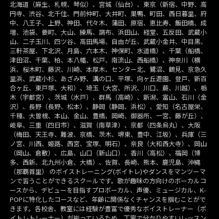
北海道（麻生、札幌、琴似）、宮城（仙台）、東京（新宿、中野、高
円寺、渋谷、北千住、門前仲町、大井町、巣鴨、町田、西日暮里、府
中、八王子、上野、神田、代々木、蒲田、原宿、恵比寿、飯田橋、成
増、池袋、要町、大山、練馬、調布、浜田山、経堂、五反田、武蔵小
山、二子玉川、四ツ谷、高田馬場、自由が丘、武蔵小金井、中目黒、
三軒茶屋、下北沢、月島、六本木、神保町、水道橋）、千葉（船橋、
津田沼、千葉、柏、本八幡、松戸、南流山、西船橋）、神奈川（横
浜、桜木町、藤沢、川崎、本厚木、センター北、鷺沼、鶴見、京急久
里浜、武蔵小杉、あざみ野、溝の口、平塚、向ヶ丘遊園、登戸、新百
合ヶ丘、東戸塚、大和）、埼玉（大宮、所沢、川口、蕨、川越）、栃
木（宇都宮）、茨城（水戸）、群馬（高崎）、新潟、富山、石川（金
沢）、長野（長野、松本）、静岡（静岡、浜松）、愛知（名古屋栄、
千種、大曽根、本山、金山、豊橋、岡崎、御器所、一宮、藤が丘）、
岐阜、三重（四日市）、滋賀（南草津）、京都（四条烏丸）、大阪
（梅田、天王寺、難波、京橋、茨木、堺東、豊中、江坂）、兵庫（三
ノ宮、川西、姫路、西宮、宝塚、明石）、奈良（大和西大寺）、岡山
（岡山、倉敷）、広島、山口（新山口）、香川（高松）、福岡（博
多、西新、北九州小倉、大橋）、佐賀、長崎、熊本、鹿児島、沖縄
（那覇首里） のボイストレーニング(ボイトレ)やダンスをマンツーマ
ンで習うことができるスクールです。歌が趣味の方向けのボーカルコ
ースから、デビューを目指すプロボーカル、声優、ミュージカル、K-
POPに特化したコースなど、年齢に関係なくチャンスを掴むことがで
きます。各校舎、教室には経験が豊富で優秀なボイストレーナー（ボ
イトレトレーナー）が揃っているため、丁寧で分かりやすいレッスン