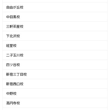
自由が丘校
中目黒校
三軒茶屋校
下北沢校
経堂校
二子玉川校
四ツ谷校
新宿三丁目校
新宿西口校
中野校
高円寺校