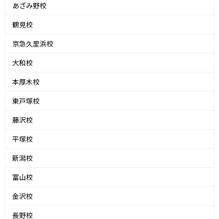
あざみ野校
鶴見校
京急久里浜校
大和校
本厚木校
東戸塚校
藤沢校
平塚校
新潟校
富山校
金沢校
長野校