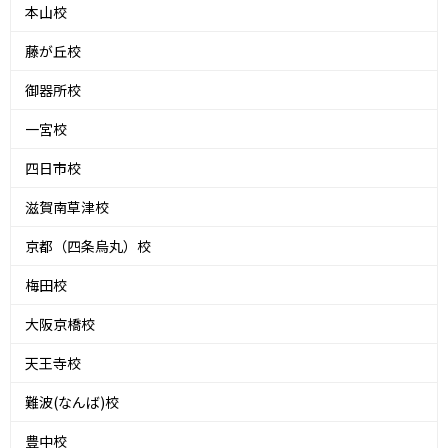
本山校
藤が丘校
御器所校
一宮校
四日市校
滋賀南草津校
京都（四条烏丸）校
梅田校
大阪京橋校
天王寺校
難波(なんば)校
豊中校