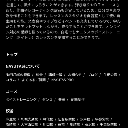
を通して、教えてもらうことができます。弾き語りやＤＴＭコースも
あり、作曲やレコーディング設備も充実しているため、自分の音楽や
歌を作ることもできます。レッスンのスタジオを自習室として使い自
主練も可能。発表会やライブなどイベントも充実しているので、学ん
だことをアウトプットしながら、成長することができます。オンライ
ン対応の講師も揃っているので、自宅でもナユタスのボイストレーニ
ング（ボイトレ）のレッスンを受講することができます。
トップ
NAYUTASについて
NAYUTASの特徴
料金
講師一覧
お知らせ
ブログ
生徒の声
コラム
よくあるご質問
NAYUTAS PRO
コース
ボイストレーニング
ダンス
楽器
動画制作
校舎
麻生校
札幌大通校
琴似校
仙台駅前校
水戸校
宇都宮校
高崎校
大宮西口校
川口校
蕨校
川越校
所沢校
千葉駅前校