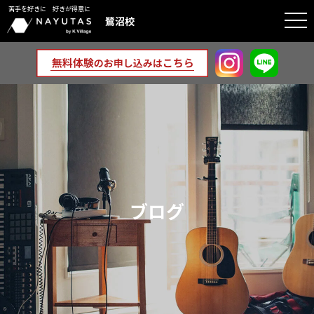
苦手を好きに 好きが得意に
togg
鷺沼校
navi
ブログ