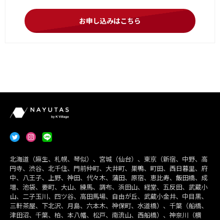
お申し込みはこちら
北海道（麻生、札幌、琴似）、宮城（仙台）、東京（新宿、中野、高
円寺、渋谷、北千住、門前仲町、大井町、巣鴨、町田、西日暮里、府
中、八王子、上野、神田、代々木、蒲田、原宿、恵比寿、飯田橋、成
増、池袋、要町、大山、練馬、調布、浜田山、経堂、五反田、武蔵小
山、二子玉川、四ツ谷、高田馬場、自由が丘、武蔵小金井、中目黒、
三軒茶屋、下北沢、月島、六本木、神保町、水道橋）、千葉（船橋、
津田沼、千葉、柏、本八幡、松戸、南流山、西船橋）、神奈川（横