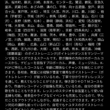
浜、桜木町、藤沢、川崎、本厚木、センター北、鷺沼、鶴見、京急久
里浜、武蔵小杉、あざみ野、溝の口、平塚、向ヶ丘遊園、登戸、新百
合ヶ丘、東戸塚、大和）、埼玉（大宮、所沢、川口、蕨、川越）、栃
木（宇都宮）、茨城（水戸）、群馬（高崎）、新潟、富山、石川（金
沢）、長野（長野、松本）、静岡（静岡、浜松）、愛知（名古屋栄、
千種、大曽根、本山、金山、豊橋、岡崎、御器所、一宮、藤が丘）、
岐阜、三重（四日市）、滋賀（南草津）、京都（四条烏丸）、大阪
（梅田、天王寺、難波、京橋、茨木、堺東、豊中、江坂）、兵庫（三
ノ宮、川西、姫路、西宮、宝塚、明石）、奈良（大和西大寺）、岡山
（岡山、倉敷）、広島、山口（新山口）、香川（高松）、福岡（博
多、西新、北九州小倉、大橋）、佐賀、長崎、熊本、鹿児島、沖縄
（那覇首里） のボイストレーニング(ボイトレ)やダンスをマンツーマ
ンで習うことができるスクールです。歌が趣味の方向けのボーカルコ
ースから、デビューを目指すプロボーカル、声優、ミュージカル、K-
POPに特化したコースなど、年齢に関係なくチャンスを掴むことがで
きます。各校舎、教室には経験が豊富で優秀なボイストレーナー（ボ
イトレトレーナー）が揃っているため、丁寧で分かりやすいレッスン
を通して、教えてもらうことができます。弾き語りやＤＴＭコースも
あり、作曲やレコーディング設備も充実しているため、自分の音楽や
歌を作ることもできます。レッスンのスタジオを自習室として使い自
主練も可能。発表会やライブなどイベントも充実しているので、学ん
だことをアウトプットしながら、成長することができます。オンライ
ン対応の講師も揃っているので、自宅でもナユタスのボイストレーニ
ング（ボイトレ）のレッスンを受講することができます。