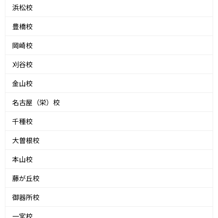
浜松校
豊橋校
岡崎校
刈谷校
金山校
名古屋（栄）校
千種校
大曽根校
本山校
藤が丘校
御器所校
一宮校