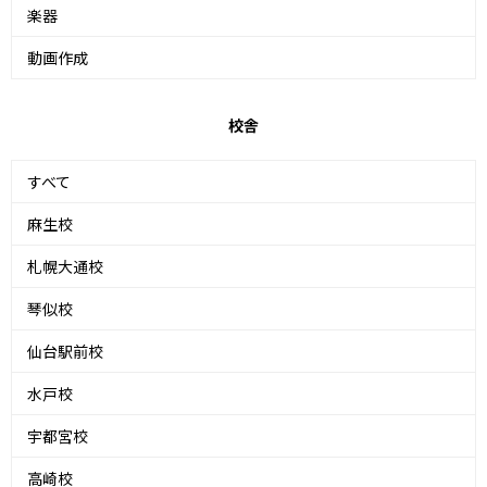
楽器
動画作成
校舎
すべて
麻生校
札幌大通校
琴似校
仙台駅前校
水戸校
宇都宮校
高崎校