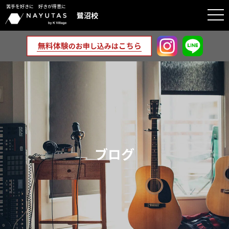
苦手を好きに 好きが得意に
togg
鷺沼校
navi
ブログ