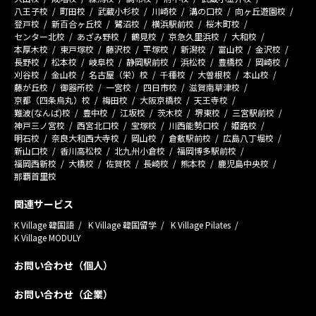
八王子校
町田校
武蔵小杉校
川崎校
溝の口校
向ヶ丘遊園校
登戸校
新百合ヶ丘校
鷺沼校
横浜駅前校
桜木町校
センター北校
あざみ野校
鶴見校
京急久里浜校
大和校
本厚木校
東戸塚校
藤沢校
平塚校
新潟校
富山校
金沢校
長野校
松本校
岐阜校
静岡駅前校
浜松校
豊橋校
岡崎校
刈谷校
金山校
名古屋（栄）校
千種校
大曽根校
本山校
藤が丘校
御器所校
一宮校
四日市校
滋賀南草津校
京都（四条烏丸）校
梅田校
大阪京橋校
天王寺校
難波(なんば)校
豊中校
江坂校
茨木校
堺東校
三宮駅前校
神戸三ノ宮校
西宮北口校
宝塚校
川西能勢口校
姫路校
明石校
奈良大和西大寺校
岡山校
倉敷駅前校
広島八丁堀校
新山口校
香川高松校
北九州小倉校
福岡博多駅前校
福岡西新校
大橋校
佐賀校
長崎校
熊本校
鹿児島中央校
那覇首里校
関連サービス
K Village 韓国語
K Village 韓国留学
K Village Pilates
K Village MODULY
お問い合わせ（個人）
お問い合わせ（企業）