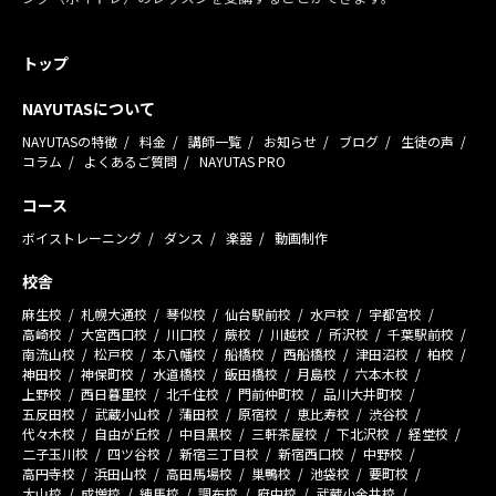
トップ
NAYUTASについて
NAYUTASの特徴
料金
講師一覧
お知らせ
ブログ
生徒の声
コラム
よくあるご質問
NAYUTAS PRO
コース
ボイストレーニング
ダンス
楽器
動画制作
校舎
麻生校
札幌大通校
琴似校
仙台駅前校
水戸校
宇都宮校
高崎校
大宮西口校
川口校
蕨校
川越校
所沢校
千葉駅前校
南流山校
松戸校
本八幡校
船橋校
西船橋校
津田沼校
柏校
神田校
神保町校
水道橋校
飯田橋校
月島校
六本木校
上野校
西日暮里校
北千住校
門前仲町校
品川大井町校
五反田校
武蔵小山校
蒲田校
原宿校
恵比寿校
渋谷校
代々木校
自由が丘校
中目黒校
三軒茶屋校
下北沢校
経堂校
二子玉川校
四ツ谷校
新宿三丁目校
新宿西口校
中野校
高円寺校
浜田山校
高田馬場校
巣鴨校
池袋校
要町校
大山校
成増校
練馬校
調布校
府中校
武蔵小金井校