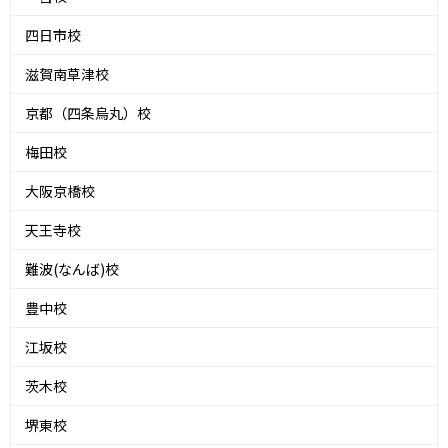
四日市校
滋賀南草津校
京都（四条烏丸）校
梅田校
大阪京橋校
天王寺校
難波(なんば)校
豊中校
江坂校
茨木校
堺東校