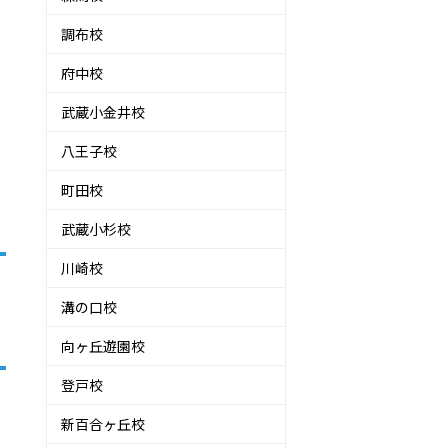
調布校
府中校
武蔵小金井校
八王子校
町田校
武蔵小杉校
川崎校
溝の口校
向ヶ丘遊園校
登戸校
新百合ヶ丘校