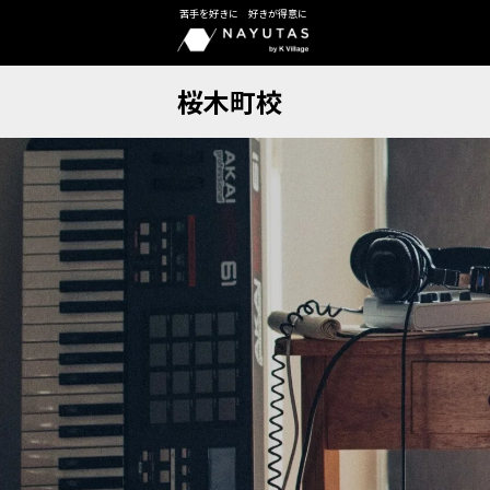
苦手を好きに 好きが得意に
桜木町校