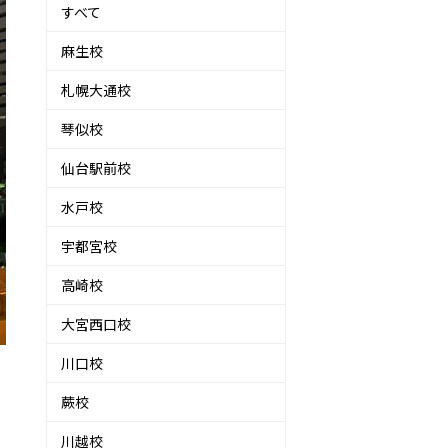
すべて
麻生校
札幌大通校
琴似校
仙台駅前校
水戸校
宇都宮校
高崎校
大宮西口校
川口校
蕨校
川越校