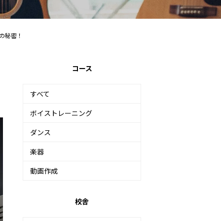
つの秘密！
コース
すべて
ボイストレーニング
ダンス
楽器
動画作成
校舎