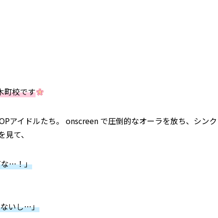
桜木町校です
POPアイドルたち。 onscreen で圧倒的なオーラを放ち、シンク
を見て、
だな…！」
とないし…」