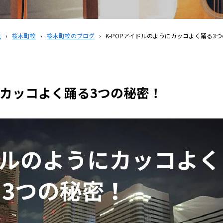
覧
›
桜木町校
›
桜木町校のブログ
›
K-POPアイドルのようにカッコよく踊る3
にカッコよく踊る3つの秘密！