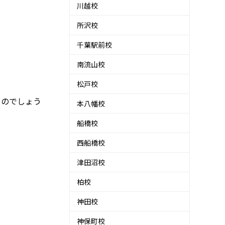
川越校
所沢校
千葉駅前校
南流山校
松戸校
るのでしょう
本八幡校
船橋校
西船橋校
津田沼校
柏校
神田校
神保町校