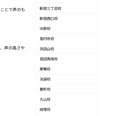
新宿三丁目校
ることで声のも
新宿西口校
中野校
高円寺校
で、声の高さや
浜田山校
高田馬場校
巣鴨校
池袋校
要町校
大山校
成増校