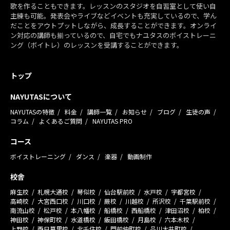
歌を作ることもできます。レッスンのスタジオを自習室として使い自
主練も可能。発表会やライブなどイベントも充実しているので、学ん
だことをアウトプットしながら、成長することができます。オンライ
ン対応の講師も揃っているので、自宅でもナユタスのボイストレーニ
ング（ボイトレ）のレッスンを受講することができます。
トップ
NAYUTASについて
NAYUTASの特徴
料金
講師一覧
お知らせ
ブログ
生徒の声
コラム
よくあるご質問
NAYUTAS PRO
コース
ボイストレーニング
ダンス
楽器
動画制作
校舎
麻生校
札幌大通校
琴似校
仙台駅前校
水戸校
宇都宮校
高崎校
大宮西口校
川口校
蕨校
川越校
所沢校
千葉駅前校
南流山校
松戸校
本八幡校
船橋校
西船橋校
津田沼校
柏校
神田校
神保町校
水道橋校
飯田橋校
月島校
六本木校
上野校
西日暮里校
北千住校
門前仲町校
品川大井町校