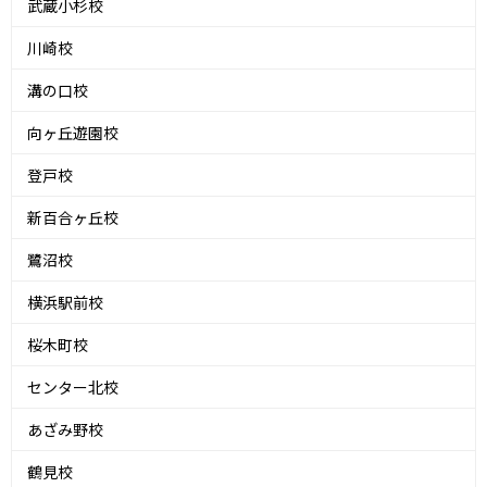
武蔵小杉校
川崎校
溝の口校
向ヶ丘遊園校
登戸校
新百合ヶ丘校
鷺沼校
横浜駅前校
桜木町校
センター北校
あざみ野校
鶴見校