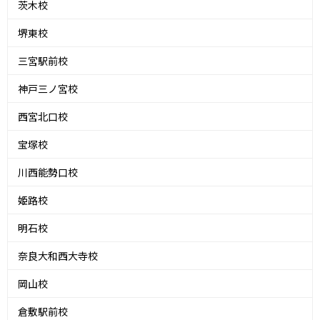
茨木校
堺東校
三宮駅前校
神戸三ノ宮校
西宮北口校
宝塚校
川西能勢口校
姫路校
明石校
奈良大和西大寺校
岡山校
倉敷駅前校