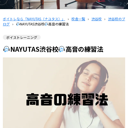
ボイトレなら「NAYUTAS（ナユタス）」
›
校舎一覧
›
渋谷校
›
渋谷校のブ
ログ
›
NAYUTAS渋谷校
高音の練習法
ボイストレーニング
NAYUTAS渋谷校
高音の練習法