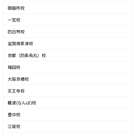
御器所校
一宮校
四日市校
滋賀南草津校
京都（四条烏丸）校
梅田校
大阪京橋校
天王寺校
難波(なんば)校
豊中校
江坂校