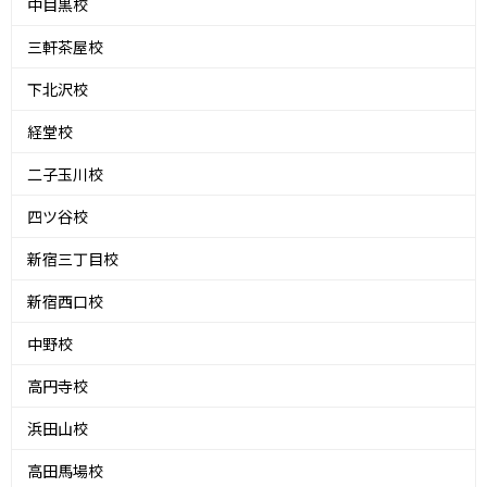
中目黒校
三軒茶屋校
下北沢校
経堂校
二子玉川校
四ツ谷校
新宿三丁目校
新宿西口校
中野校
高円寺校
浜田山校
高田馬場校