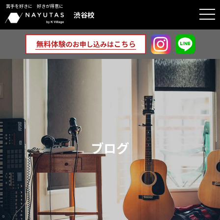
苦手を好きに 好きが得意に
togg
渋谷校
navi
ブログ