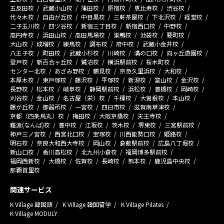
五反田校
武蔵小山校
蒲田校
原宿校
恵比寿校
渋谷校
代々木校
自由が丘校
中目黒校
三軒茶屋校
下北沢校
経堂校
二子玉川校
四ツ谷校
新宿三丁目校
新宿西口校
中野校
高円寺校
浜田山校
高田馬場校
巣鴨校
池袋校
要町校
大山校
成増校
練馬校
調布校
府中校
武蔵小金井校
八王子校
町田校
武蔵小杉校
川崎校
溝の口校
向ヶ丘遊園校
登戸校
新百合ヶ丘校
鷺沼校
横浜駅前校
桜木町校
センター北校
あざみ野校
鶴見校
京急久里浜校
大和校
本厚木校
東戸塚校
藤沢校
平塚校
新潟校
富山校
金沢校
長野校
松本校
岐阜校
静岡駅前校
浜松校
豊橋校
岡崎校
刈谷校
金山校
名古屋（栄）校
千種校
大曽根校
本山校
藤が丘校
御器所校
一宮校
四日市校
滋賀南草津校
京都（四条烏丸）校
梅田校
大阪京橋校
天王寺校
難波(なんば)校
豊中校
江坂校
茨木校
堺東校
三宮駅前校
神戸三ノ宮校
西宮北口校
宝塚校
川西能勢口校
姫路校
明石校
奈良大和西大寺校
岡山校
倉敷駅前校
広島八丁堀校
新山口校
香川高松校
北九州小倉校
福岡博多駅前校
福岡西新校
大橋校
佐賀校
長崎校
熊本校
鹿児島中央校
那覇首里校
関連サービス
K Village 韓国語
K Village 韓国留学
K Village Pilates
K Village MODULY