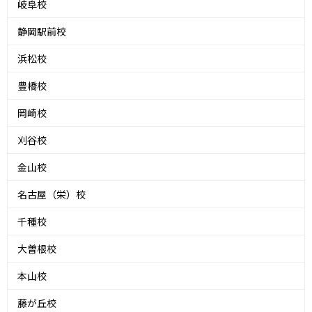
岐阜校
静岡駅前校
浜松校
豊橋校
岡崎校
刈谷校
金山校
名古屋（栄）校
千種校
大曽根校
本山校
藤が丘校