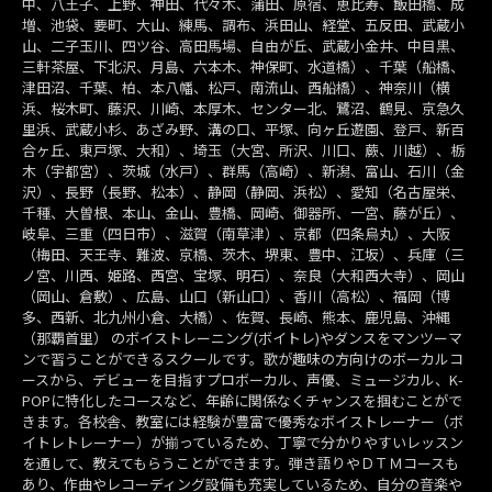
中、八王子、上野、神田、代々木、蒲田、原宿、恵比寿、飯田橋、成
増、池袋、要町、大山、練馬、調布、浜田山、経堂、五反田、武蔵小
山、二子玉川、四ツ谷、高田馬場、自由が丘、武蔵小金井、中目黒、
三軒茶屋、下北沢、月島、六本木、神保町、水道橋）、千葉（船橋、
津田沼、千葉、柏、本八幡、松戸、南流山、西船橋）、神奈川（横
浜、桜木町、藤沢、川崎、本厚木、センター北、鷺沼、鶴見、京急久
里浜、武蔵小杉、あざみ野、溝の口、平塚、向ヶ丘遊園、登戸、新百
合ヶ丘、東戸塚、大和）、埼玉（大宮、所沢、川口、蕨、川越）、栃
木（宇都宮）、茨城（水戸）、群馬（高崎）、新潟、富山、石川（金
沢）、長野（長野、松本）、静岡（静岡、浜松）、愛知（名古屋栄、
千種、大曽根、本山、金山、豊橋、岡崎、御器所、一宮、藤が丘）、
岐阜、三重（四日市）、滋賀（南草津）、京都（四条烏丸）、大阪
（梅田、天王寺、難波、京橋、茨木、堺東、豊中、江坂）、兵庫（三
ノ宮、川西、姫路、西宮、宝塚、明石）、奈良（大和西大寺）、岡山
（岡山、倉敷）、広島、山口（新山口）、香川（高松）、福岡（博
多、西新、北九州小倉、大橋）、佐賀、長崎、熊本、鹿児島、沖縄
（那覇首里） のボイストレーニング(ボイトレ)やダンスをマンツーマ
ンで習うことができるスクールです。歌が趣味の方向けのボーカルコ
ースから、デビューを目指すプロボーカル、声優、ミュージカル、K-
POPに特化したコースなど、年齢に関係なくチャンスを掴むことがで
きます。各校舎、教室には経験が豊富で優秀なボイストレーナー（ボ
イトレトレーナー）が揃っているため、丁寧で分かりやすいレッスン
を通して、教えてもらうことができます。弾き語りやＤＴＭコースも
あり、作曲やレコーディング設備も充実しているため、自分の音楽や