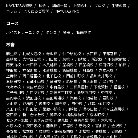
NAYUTASの特徴
料金
講師一覧
お知らせ
ブログ
生徒の声
コラム
よくあるご質問
NAYUTAS PRO
コース
ボイストレーニング
ダンス
楽器
動画制作
校舎
麻生校
札幌大通校
琴似校
仙台駅前校
水戸校
宇都宮校
高崎校
大宮西口校
川口校
蕨校
川越校
所沢校
千葉駅前校
南流山校
松戸校
本八幡校
船橋校
西船橋校
津田沼校
柏校
神田校
神保町校
水道橋校
飯田橋校
月島校
六本木校
上野校
西日暮里校
北千住校
門前仲町校
品川大井町校
五反田校
武蔵小山校
蒲田校
原宿校
恵比寿校
渋谷校
代々木校
自由が丘校
中目黒校
三軒茶屋校
下北沢校
経堂校
二子玉川校
四ツ谷校
新宿三丁目校
新宿西口校
中野校
高円寺校
浜田山校
高田馬場校
巣鴨校
池袋校
要町校
大山校
成増校
練馬校
調布校
府中校
武蔵小金井校
八王子校
町田校
武蔵小杉校
川崎校
溝の口校
向ヶ丘遊園校
登戸校
新百合ヶ丘校
鷺沼校
横浜駅前校
桜木町校
センター北校
あざみ野校
鶴見校
京急久里浜校
大和校
本厚木校
東戸塚校
藤沢校
平塚校
新潟校
富山校
金沢校
長野校
松本校
岐阜校
静岡駅前校
浜松校
豊橋校
岡崎校
刈谷校
金山校
名古屋（栄）校
千種校
大曽根校
本山校