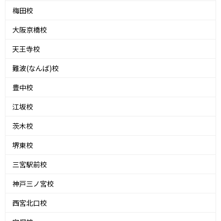
梅田校
大阪京橋校
天王寺校
難波(なんば)校
豊中校
江坂校
茨木校
堺東校
三宮駅前校
神戸三ノ宮校
西宮北口校