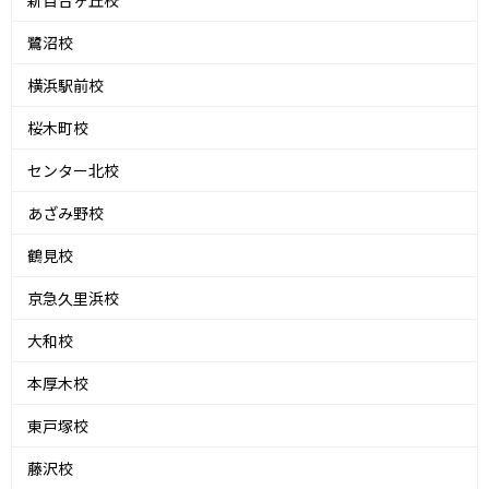
新百合ヶ丘校
鷺沼校
横浜駅前校
桜木町校
センター北校
あざみ野校
鶴見校
京急久里浜校
大和校
本厚木校
東戸塚校
藤沢校