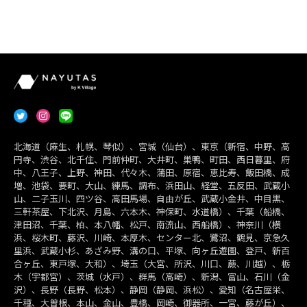
北海道（麻生、札幌、琴似）、宮城（仙台）、東京（新宿、中野、高
円寺、渋谷、北千住、門前仲町、大井町、巣鴨、町田、西日暮里、府
中、八王子、上野、神田、代々木、蒲田、原宿、恵比寿、飯田橋、成
増、池袋、要町、大山、練馬、調布、浜田山、経堂、五反田、武蔵小
山、二子玉川、四ツ谷、高田馬場、自由が丘、武蔵小金井、中目黒、
三軒茶屋、下北沢、月島、六本木、神保町、水道橋）、千葉（船橋、
津田沼、千葉、柏、本八幡、松戸、南流山、西船橋）、神奈川（横
浜、桜木町、藤沢、川崎、本厚木、センター北、鷺沼、鶴見、京急久
里浜、武蔵小杉、あざみ野、溝の口、平塚、向ヶ丘遊園、登戸、新百
合ヶ丘、東戸塚、大和）、埼玉（大宮、所沢、川口、蕨、川越）、栃
木（宇都宮）、茨城（水戸）、群馬（高崎）、新潟、富山、石川（金
沢）、長野（長野、松本）、静岡（静岡、浜松）、愛知（名古屋栄、
千種、大曽根、本山、金山、豊橋、岡崎、御器所、一宮、藤が丘）、