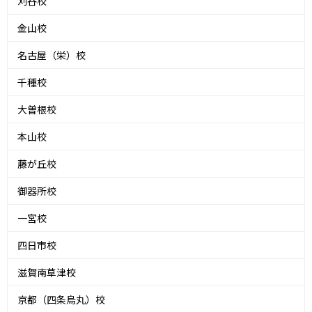
刈谷校
金山校
名古屋（栄）校
千種校
大曽根校
本山校
藤が丘校
御器所校
一宮校
四日市校
滋賀南草津校
京都（四条烏丸）校