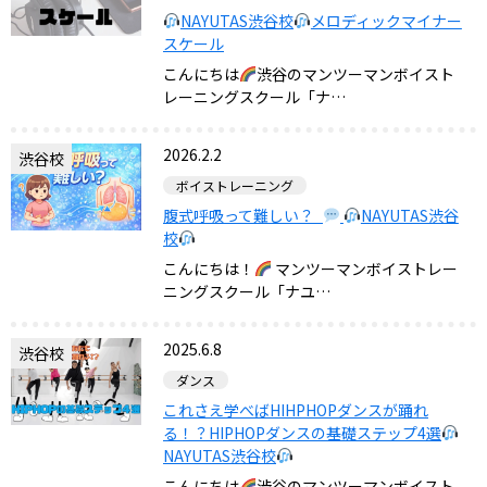
NAYUTAS渋谷校
メロディックマイナー
スケール
こんにちは
渋谷のマンツーマンボイスト
レーニングスクール「ナ…
2026.2.2
渋谷校
ボイストレーニング
腹式呼吸って難しい？
NAYUTAS渋谷
校
こんにちは！
マンツーマンボイストレー
ニングスクール「ナユ…
2025.6.8
渋谷校
ダンス
これさえ学べばHIHPHOPダンスが踊れ
る！？HIPHOPダンスの基礎ステップ4選
NAYUTAS渋谷校
こんにちは
渋谷のマンツーマンボイスト