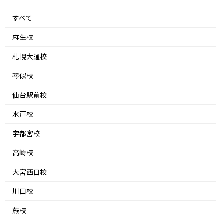
すべて
麻生校
札幌大通校
琴似校
仙台駅前校
水戸校
宇都宮校
高崎校
大宮西口校
川口校
蕨校