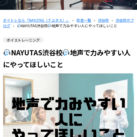
ボイトレなら「NAYUTAS（ナユタス）」
›
校舎一覧
›
渋谷校
›
渋谷校のブ
ログ
›
NAYUTAS渋谷校
地声で力みやすい人にやってほしいこと
ボイストレーニング
NAYUTAS渋谷校
地声で力みやすい人
にやってほしいこと