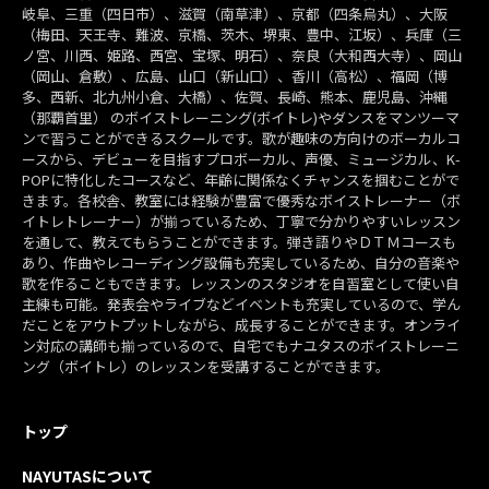
岐阜、三重（四日市）、滋賀（南草津）、京都（四条烏丸）、大阪
（梅田、天王寺、難波、京橋、茨木、堺東、豊中、江坂）、兵庫（三
ノ宮、川西、姫路、西宮、宝塚、明石）、奈良（大和西大寺）、岡山
（岡山、倉敷）、広島、山口（新山口）、香川（高松）、福岡（博
多、西新、北九州小倉、大橋）、佐賀、長崎、熊本、鹿児島、沖縄
（那覇首里） のボイストレーニング(ボイトレ)やダンスをマンツーマ
ンで習うことができるスクールです。歌が趣味の方向けのボーカルコ
ースから、デビューを目指すプロボーカル、声優、ミュージカル、K-
POPに特化したコースなど、年齢に関係なくチャンスを掴むことがで
きます。各校舎、教室には経験が豊富で優秀なボイストレーナー（ボ
イトレトレーナー）が揃っているため、丁寧で分かりやすいレッスン
を通して、教えてもらうことができます。弾き語りやＤＴＭコースも
あり、作曲やレコーディング設備も充実しているため、自分の音楽や
歌を作ることもできます。レッスンのスタジオを自習室として使い自
主練も可能。発表会やライブなどイベントも充実しているので、学ん
だことをアウトプットしながら、成長することができます。オンライ
ン対応の講師も揃っているので、自宅でもナユタスのボイストレーニ
ング（ボイトレ）のレッスンを受講することができます。
トップ
NAYUTASについて