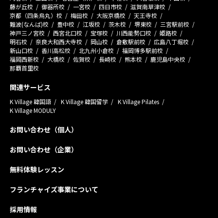
藤が丘校
御器所校
一宮校
四日市校
滋賀南草津校
京都（四条烏丸）校
梅田校
大阪京橋校
天王寺校
難波(なんば)校
豊中校
江坂校
茨木校
堺東校
三宮駅前校
神戸三ノ宮校
西宮北口校
宝塚校
川西能勢口校
姫路校
明石校
奈良大和西大寺校
岡山校
倉敷駅前校
広島八丁堀校
新山口校
香川高松校
北九州小倉校
福岡博多駅前校
福岡西新校
大橋校
佐賀校
長崎校
熊本校
鹿児島中央校
那覇首里校
関連サービス
K Village 韓国語
K Village 韓国留学
K Village Pilates
K Village MODULY
お問い合わせ（個人）
お問い合わせ（企業）
無料体験レッスン
フランチャイズ事業について
採用情報