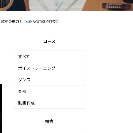
」歌詞の魅力！！
NAYUTAS渋谷校
コース
すべて
ボイストレーニング
ダンス
楽器
動画作成
校舎