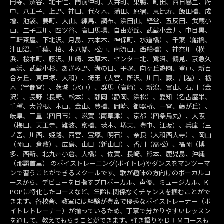
円寺、渋谷、北千住、門前仲町、大井町、巣鴨、町田、西日暮里、府
中、八王子、上野、神田、代々木、蒲田、原宿、恵比寿、飯田橋、成
増、池袋、要町、大山、練馬、調布、浜田山、経堂、五反田、武蔵小
山、二子玉川、四ツ谷、高田馬場、自由が丘、武蔵小金井、中目黒、
三軒茶屋、下北沢、月島、六本木、神保町、水道橋）、千葉（船橋、
津田沼、千葉、柏、本八幡、松戸、南流山、西船橋）、神奈川（横
浜、桜木町、藤沢、川崎、本厚木、センター北、鷺沼、鶴見、京急久
里浜、武蔵小杉、あざみ野、溝の口、平塚、向ヶ丘遊園、登戸、新百
合ヶ丘、東戸塚、大和）、埼玉（大宮、所沢、川口、蕨、川越）、栃
木（宇都宮）、茨城（水戸）、群馬（高崎）、新潟、富山、石川（金
沢）、長野（長野、松本）、静岡（静岡、浜松）、愛知（名古屋栄、
千種、大曽根、本山、金山、豊橋、岡崎、御器所、一宮、藤が丘）、
岐阜、三重（四日市）、滋賀（南草津）、京都（四条烏丸）、大阪
（梅田、天王寺、難波、京橋、茨木、堺東、豊中、江坂）、兵庫（三
ノ宮、川西、姫路、西宮、宝塚、明石）、奈良（大和西大寺）、岡山
（岡山、倉敷）、広島、山口（新山口）、香川（高松）、福岡（博
多、西新、北九州小倉、大橋）、佐賀、長崎、熊本、鹿児島、沖縄
（那覇首里） のボイストレーニング(ボイトレ)やダンスをマンツーマ
ンで習うことができるスクールです。歌が趣味の方向けのボーカルコ
ースから、デビューを目指すプロボーカル、声優、ミュージカル、K-
POPに特化したコースなど、年齢に関係なくチャンスを掴むことがで
きます。各校舎、教室には経験が豊富で優秀なボイストレーナー（ボ
イトレトレーナー）が揃っているため、丁寧で分かりやすいレッスン
を通して、教えてもらうことができます。弾き語りやＤＴＭコースも