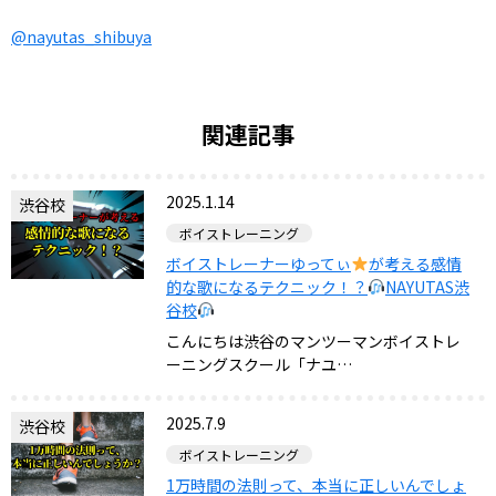
@nayutas_shibuya
関連記事
2025.1.14
渋谷校
ボイストレーニング
ボイストレーナーゆってぃ
が考える感情
的な歌になるテクニック！？
NAYUTAS渋
谷校
こんにちは渋谷のマンツーマンボイストレ
ーニングスクール「ナユ…
2025.7.9
渋谷校
ボイストレーニング
1万時間の法則って、本当に正しいんでしょ