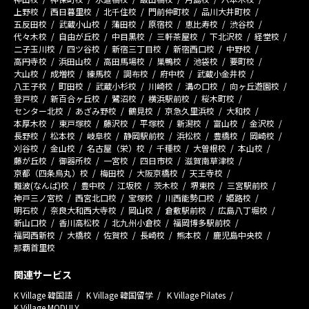
上野校
西日暮里校
北千住校
門前仲町校
品川大井町校
五反田校
武蔵小山校
蒲田校
原宿校
恵比寿校
渋谷校
代々木校
自由が丘校
中目黒校
三軒茶屋校
下北沢校
経堂校
二子玉川校
四ツ谷校
新宿三丁目校
新宿西口校
中野校
高円寺校
浜田山校
高田馬場校
巣鴨校
池袋校
要町校
大山校
成増校
練馬校
調布校
府中校
武蔵小金井校
八王子校
町田校
武蔵小杉校
川崎校
溝の口校
向ヶ丘遊園校
登戸校
新百合ヶ丘校
鷺沼校
横浜駅前校
桜木町校
センター北校
あざみ野校
鶴見校
京急久里浜校
大和校
本厚木校
東戸塚校
藤沢校
平塚校
新潟校
富山校
金沢校
長野校
松本校
岐阜校
静岡駅前校
浜松校
豊橋校
岡崎校
刈谷校
金山校
名古屋（栄）校
千種校
大曽根校
本山校
藤が丘校
御器所校
一宮校
四日市校
滋賀南草津校
京都（四条烏丸）校
梅田校
大阪京橋校
天王寺校
難波(なんば)校
豊中校
江坂校
茨木校
堺東校
三宮駅前校
神戸三ノ宮校
西宮北口校
宝塚校
川西能勢口校
姫路校
明石校
奈良大和西大寺校
岡山校
倉敷駅前校
広島八丁堀校
新山口校
香川高松校
北九州小倉校
福岡博多駅前校
福岡西新校
大橋校
佐賀校
長崎校
熊本校
鹿児島中央校
那覇首里校
関連サービス
K Village 韓国語
K Village 韓国留学
K Village Pilates
K Village MODULY