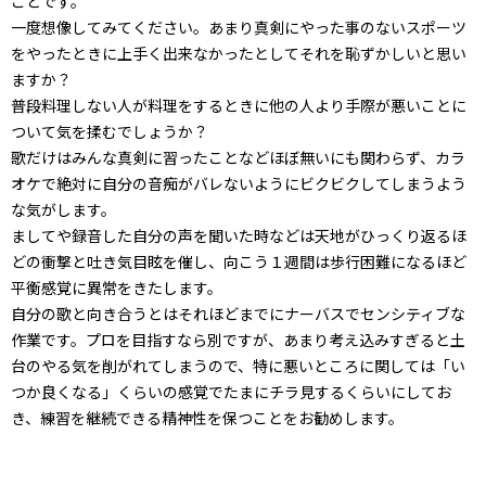
ことです。
一度想像してみてください。あまり真剣にやった事のないスポーツ
をやったときに上手く出来なかったとしてそれを恥ずかしいと思い
ますか？
普段料理しない人が料理をするときに他の人より手際が悪いことに
ついて気を揉むでしょうか？
歌だけはみんな真剣に習ったことなどほぼ無いにも関わらず、カラ
オケで絶対に自分の音痴がバレないようにビクビクしてしまうよう
な気がします。
ましてや録音した自分の声を聞いた時などは天地がひっくり返るほ
どの衝撃と吐き気目眩を催し、向こう１週間は歩行困難になるほど
平衡感覚に異常をきたします。
自分の歌と向き合うとはそれほどまでにナーバスでセンシティブな
作業です。プロを目指すなら別ですが、あまり考え込みすぎると土
台のやる気を削がれてしまうので、特に悪いところに関しては「い
つか良くなる」くらいの感覚でたまにチラ見するくらいにしてお
き、練習を継続できる精神性を保つことをお勧めします。