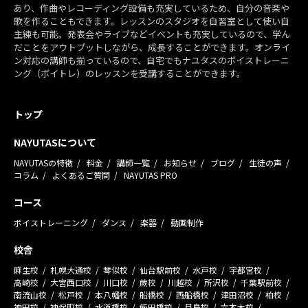
あり、作曲やレコーディング設備も充実しているため、自分の音楽や
歌を作ることもできます。レッスンのスタジオを自習室として使い自
主練も可能。発表会やライブなどイベントも充実しているので、学ん
だことをアウトプットしながら、成長することができます。オンライ
ン対応の講師も揃っているので、自宅でもナユタスのボイストレーニ
ング（ボイトレ）のレッスンを受講することができます。
トップ
NAYUTASについて
NAYUTASの特徴
料金
講師一覧
お知らせ
ブログ
生徒の声
コラム
よくあるご質問
NAYUTAS PRO
コース
ボイストレーニング
ダンス
楽器
動画制作
校舎
麻生校
札幌大通校
琴似校
仙台駅前校
水戸校
宇都宮校
高崎校
大宮西口校
川口校
蕨校
川越校
所沢校
千葉駅前校
南流山校
松戸校
本八幡校
船橋校
西船橋校
津田沼校
柏校
神田校
神保町校
水道橋校
飯田橋校
月島校
六本木校