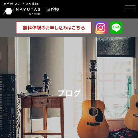
苦手を好きに 好きが得意に
togg
渋谷校
navi
ブログ