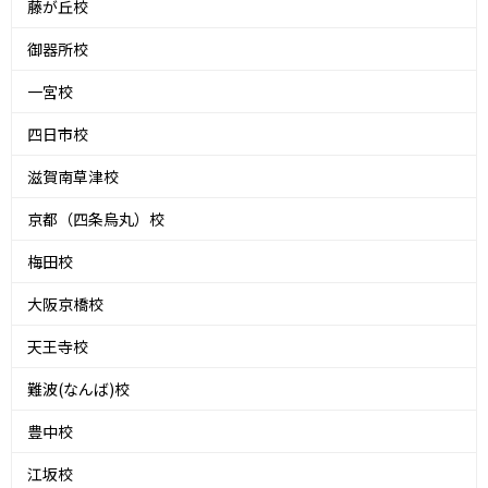
藤が丘校
御器所校
一宮校
四日市校
滋賀南草津校
京都（四条烏丸）校
梅田校
大阪京橋校
天王寺校
難波(なんば)校
豊中校
江坂校