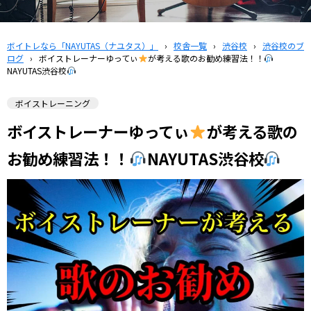
ボイトレなら「NAYUTAS（ナユタス）」
›
校舎一覧
›
渋谷校
›
渋谷校のブ
ログ
›
ボイストレーナーゆってぃ
が考える歌のお勧め練習法！！
NAYUTAS渋谷校
ボイストレーニング
ボイストレーナーゆってぃ
が考える歌の
お勧め練習法！！
NAYUTAS渋谷校