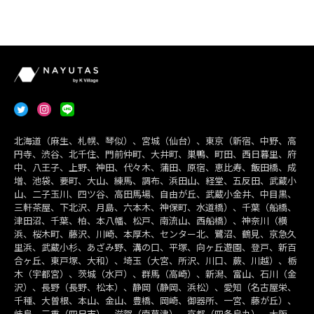
北海道（麻生、札幌、琴似）、宮城（仙台）、東京（新宿、中野、高
円寺、渋谷、北千住、門前仲町、大井町、巣鴨、町田、西日暮里、府
中、八王子、上野、神田、代々木、蒲田、原宿、恵比寿、飯田橋、成
増、池袋、要町、大山、練馬、調布、浜田山、経堂、五反田、武蔵小
山、二子玉川、四ツ谷、高田馬場、自由が丘、武蔵小金井、中目黒、
三軒茶屋、下北沢、月島、六本木、神保町、水道橋）、千葉（船橋、
津田沼、千葉、柏、本八幡、松戸、南流山、西船橋）、神奈川（横
浜、桜木町、藤沢、川崎、本厚木、センター北、鷺沼、鶴見、京急久
里浜、武蔵小杉、あざみ野、溝の口、平塚、向ヶ丘遊園、登戸、新百
合ヶ丘、東戸塚、大和）、埼玉（大宮、所沢、川口、蕨、川越）、栃
木（宇都宮）、茨城（水戸）、群馬（高崎）、新潟、富山、石川（金
沢）、長野（長野、松本）、静岡（静岡、浜松）、愛知（名古屋栄、
千種、大曽根、本山、金山、豊橋、岡崎、御器所、一宮、藤が丘）、
岐阜、三重（四日市）、滋賀（南草津）、京都（四条烏丸）、大阪