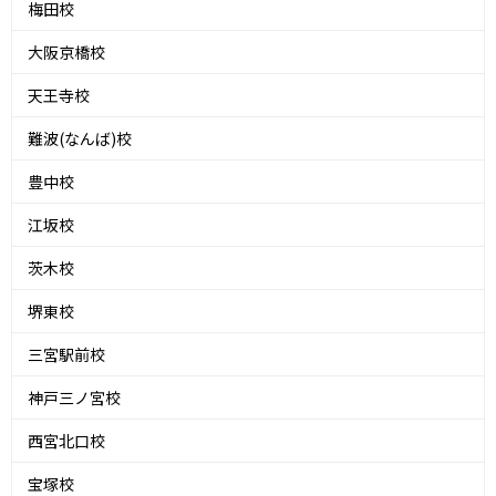
梅田校
大阪京橋校
天王寺校
難波(なんば)校
豊中校
江坂校
茨木校
堺東校
三宮駅前校
神戸三ノ宮校
西宮北口校
宝塚校