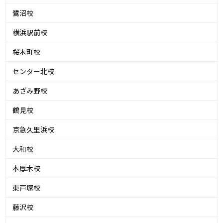
鷺沼校
横浜駅前校
桜木町校
センター北校
あざみ野校
鶴見校
京急久里浜校
大和校
本厚木校
東戸塚校
藤沢校