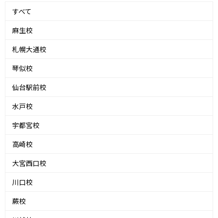
すべて
麻生校
札幌大通校
琴似校
仙台駅前校
水戸校
宇都宮校
高崎校
大宮西口校
川口校
蕨校