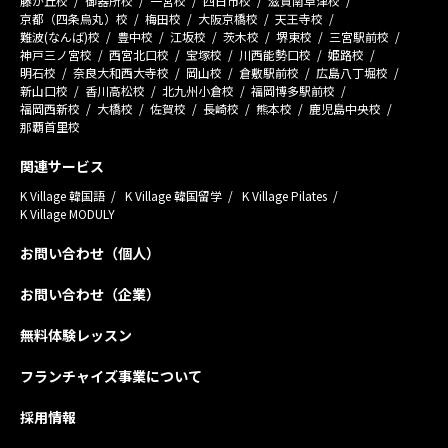
藤が丘校
御器所校
一宮校
四日市校
滋賀南草津校
京都（四条烏丸）校
梅田校
大阪京橋校
天王寺校
難波(なんば)校
豊中校
江坂校
茨木校
堺東校
三宮駅前校
神戸三ノ宮校
西宮北口校
宝塚校
川西能勢口校
姫路校
明石校
奈良大和西大寺校
岡山校
倉敷駅前校
広島八丁堀校
新山口校
香川高松校
北九州小倉校
福岡博多駅前校
福岡西新校
大橋校
佐賀校
長崎校
熊本校
鹿児島中央校
那覇首里校
関連サービス
K Village 韓国語
K Village 韓国留学
K Village Pilates
K Village MODULY
お問い合わせ（個人）
お問い合わせ（企業）
無料体験レッスン
フランチャイズ事業について
採用情報