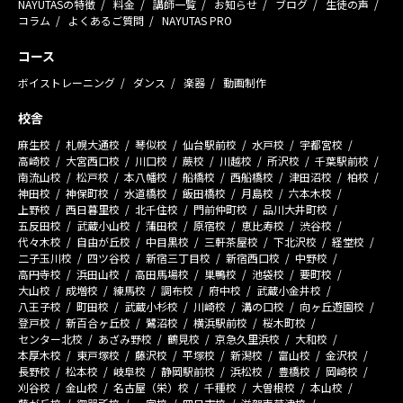
NAYUTASの特徴
料金
講師一覧
お知らせ
ブログ
生徒の声
コラム
よくあるご質問
NAYUTAS PRO
コース
ボイストレーニング
ダンス
楽器
動画制作
校舎
麻生校
札幌大通校
琴似校
仙台駅前校
水戸校
宇都宮校
高崎校
大宮西口校
川口校
蕨校
川越校
所沢校
千葉駅前校
南流山校
松戸校
本八幡校
船橋校
西船橋校
津田沼校
柏校
神田校
神保町校
水道橋校
飯田橋校
月島校
六本木校
上野校
西日暮里校
北千住校
門前仲町校
品川大井町校
五反田校
武蔵小山校
蒲田校
原宿校
恵比寿校
渋谷校
代々木校
自由が丘校
中目黒校
三軒茶屋校
下北沢校
経堂校
二子玉川校
四ツ谷校
新宿三丁目校
新宿西口校
中野校
高円寺校
浜田山校
高田馬場校
巣鴨校
池袋校
要町校
大山校
成増校
練馬校
調布校
府中校
武蔵小金井校
八王子校
町田校
武蔵小杉校
川崎校
溝の口校
向ヶ丘遊園校
登戸校
新百合ヶ丘校
鷺沼校
横浜駅前校
桜木町校
センター北校
あざみ野校
鶴見校
京急久里浜校
大和校
本厚木校
東戸塚校
藤沢校
平塚校
新潟校
富山校
金沢校
長野校
松本校
岐阜校
静岡駅前校
浜松校
豊橋校
岡崎校
刈谷校
金山校
名古屋（栄）校
千種校
大曽根校
本山校