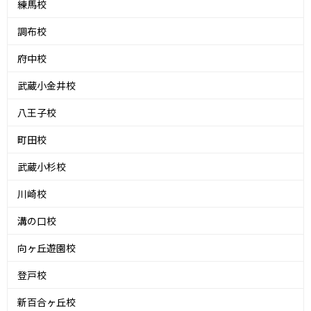
練馬校
調布校
府中校
武蔵小金井校
八王子校
町田校
武蔵小杉校
川崎校
溝の口校
向ヶ丘遊園校
登戸校
新百合ヶ丘校