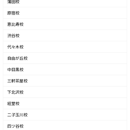
蒲田校
原宿校
恵比寿校
渋谷校
代々木校
自由が丘校
中目黒校
三軒茶屋校
下北沢校
経堂校
二子玉川校
四ツ谷校