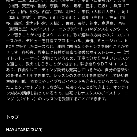
（梅田、天王寺、難波、京橋、茨木、堺東、豊中、江坂）、兵庫（三
ノ宮、川西、姫路、西宮、宝塚、明石）、奈良（大和西大寺）、岡山
（岡山、倉敷）、広島、山口（新山口）、香川（高松）、福岡（博
多、西新、北九州小倉、大橋）、佐賀、長崎、熊本、鹿児島、沖縄
（那覇首里） のボイストレーニング(ボイトレ)やダンスをマンツーマ
ンで習うことができるスクールです。歌が趣味の方向けのボーカルコ
ースから、デビューを目指すプロボーカル、声優、ミュージカル、K-
POPに特化したコースなど、年齢に関係なくチャンスを掴むことがで
きます。各校舎、教室には経験が豊富で優秀なボイストレーナー（ボ
イトレトレーナー）が揃っているため、丁寧で分かりやすいレッスン
を通して、教えてもらうことができます。弾き語りやＤＴＭコースも
あり、作曲やレコーディング設備も充実しているため、自分の音楽や
歌を作ることもできます。レッスンのスタジオを自習室として使い自
主練も可能。発表会やライブなどイベントも充実しているので、学ん
だことをアウトプットしながら、成長することができます。オンライ
ン対応の講師も揃っているので、自宅でもナユタスのボイストレーニ
ング（ボイトレ）のレッスンを受講することができます。
トップ
NAYUTASについて