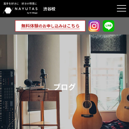
苦手を好きに 好きが得意に
togg
渋谷校
navi
ブログ