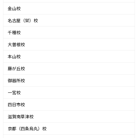
金山校
名古屋（栄）校
千種校
大曽根校
本山校
藤が丘校
御器所校
一宮校
四日市校
滋賀南草津校
京都（四条烏丸）校