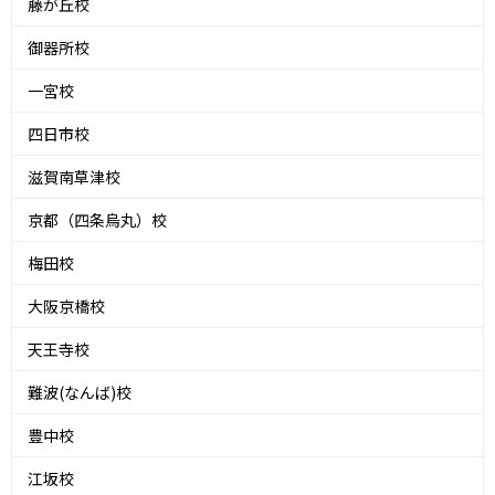
藤が丘校
御器所校
一宮校
四日市校
滋賀南草津校
京都（四条烏丸）校
梅田校
大阪京橋校
天王寺校
難波(なんば)校
豊中校
江坂校