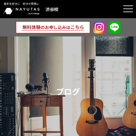
苦手を好きに 好きが得意に
togg
渋谷校
navi
ブログ