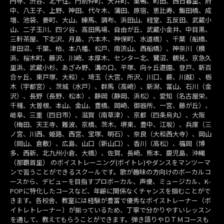
円寺、渋谷、北千住、門前仲町、大井町、巣鴨、町田、西日暮里、府
中、八王子、上野、神田、代々木、蒲田、原宿、恵比寿、飯田橋、成
増、池袋、要町、大山、練馬、調布、浜田山、経堂、五反田、武蔵小
山、二子玉川、四ツ谷、高田馬場、自由が丘、武蔵小金井、中目黒、
三軒茶屋、下北沢、月島、六本木、神保町、水道橋）、千葉（船橋、
津田沼、千葉、柏、本八幡、松戸、南流山、西船橋）、神奈川（横
浜、桜木町、藤沢、川崎、本厚木、センター北、鷺沼、鶴見、京急久
里浜、武蔵小杉、あざみ野、溝の口、平塚、向ヶ丘遊園、登戸、新百
合ヶ丘、東戸塚、大和）、埼玉（大宮、所沢、川口、蕨、川越）、栃
木（宇都宮）、茨城（水戸）、群馬（高崎）、新潟、富山、石川（金
沢）、長野（長野、松本）、静岡（静岡、浜松）、愛知（名古屋栄、
千種、大曽根、本山、金山、豊橋、岡崎、御器所、一宮、藤が丘）、
岐阜、三重（四日市）、滋賀（南草津）、京都（四条烏丸）、大阪
（梅田、天王寺、難波、京橋、茨木、堺東、豊中、江坂）、兵庫（三
ノ宮、川西、姫路、西宮、宝塚、明石）、奈良（大和西大寺）、岡山
（岡山、倉敷）、広島、山口（新山口）、香川（高松）、福岡（博
多、西新、北九州小倉、大橋）、佐賀、長崎、熊本、鹿児島、沖縄
（那覇首里） のボイストレーニング(ボイトレ)やダンスをマンツーマ
ンで習うことができるスクールです。歌が趣味の方向けのボーカルコ
ースから、デビューを目指すプロボーカル、声優、ミュージカル、K-
POPに特化したコースなど、年齢に関係なくチャンスを掴むことがで
きます。各校舎、教室には経験が豊富で優秀なボイストレーナー（ボ
イトレトレーナー）が揃っているため、丁寧で分かりやすいレッスン
を通して、教えてもらうことができます。弾き語りやＤＴＭコースも