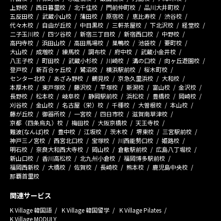
上野校
西日暮里校
北千住校
門前仲町校
品川大井町校
五反田校
武蔵小山校
蒲田校
原宿校
恵比寿校
渋谷校
代々木校
自由が丘校
中目黒校
三軒茶屋校
下北沢校
経堂校
二子玉川校
四ツ谷校
新宿三丁目校
新宿西口校
中野校
高円寺校
浜田山校
高田馬場校
巣鴨校
池袋校
要町校
大山校
成増校
練馬校
調布校
府中校
武蔵小金井校
八王子校
町田校
武蔵小杉校
川崎校
溝の口校
向ヶ丘遊園校
登戸校
新百合ヶ丘校
鷺沼校
横浜駅前校
桜木町校
センター北校
あざみ野校
鶴見校
京急久里浜校
大和校
本厚木校
東戸塚校
藤沢校
平塚校
新潟校
富山校
金沢校
長野校
松本校
岐阜校
静岡駅前校
浜松校
豊橋校
岡崎校
刈谷校
金山校
名古屋（栄）校
千種校
大曽根校
本山校
藤が丘校
御器所校
一宮校
四日市校
滋賀南草津校
京都（四条烏丸）校
梅田校
大阪京橋校
天王寺校
難波(なんば)校
豊中校
江坂校
茨木校
堺東校
三宮駅前校
神戸三ノ宮校
西宮北口校
宝塚校
川西能勢口校
姫路校
明石校
奈良大和西大寺校
岡山校
倉敷駅前校
広島八丁堀校
新山口校
香川高松校
北九州小倉校
福岡博多駅前校
福岡西新校
大橋校
佐賀校
長崎校
熊本校
鹿児島中央校
那覇首里校
関連サービス
K Village 韓国語
K Village 韓国留学
K Village Pilates
K Village MODULY