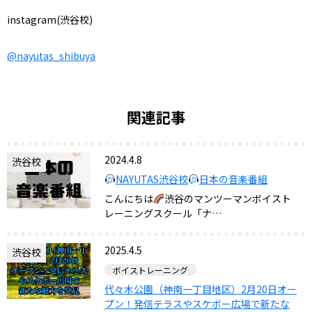
instagram(渋谷校)
@nayutas_shibuya
関連記事
2024.4.8
渋谷校
NAYUTAS渋谷校
日本の音楽番組
こんにちは
渋谷のマンツーマンボイスト
レーニングスクール「ナ…
2025.4.5
渋谷校
ボイストレーニング
代々木公園（神南一丁目地区）2月20日オー
プン！発信テラスやスケボー広場で新たな