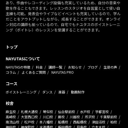
あり、作曲やレコーディング設備も充実しているため、自分の音楽や
歌を作ることもできます。レッスンのスタジオを自習室として使い自
主練も可能。発表会やライブなどイベントも充実しているので、学ん
だことをアウトプットしながら、成長することができます。オンライ
ン対応の講師も揃っているので、自宅でもナユタスのボイストレーニ
ング（ボイトレ）のレッスンを受講することができます。
トップ
NAYUTASについて
NAYUTASの特徴
料金
講師一覧
お知らせ
ブログ
生徒の声
コラム
よくあるご質問
NAYUTAS PRO
コース
ボイストレーニング
ダンス
楽器
動画制作
校舎
麻生校
札幌大通校
琴似校
仙台駅前校
水戸校
宇都宮校
高崎校
大宮西口校
川口校
蕨校
川越校
所沢校
千葉駅前校
南流山校
松戸校
本八幡校
船橋校
西船橋校
津田沼校
柏校
神田校
神保町校
水道橋校
飯田橋校
月島校
六本木校