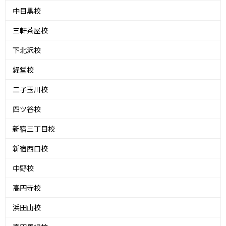
中目黒校
三軒茶屋校
下北沢校
経堂校
二子玉川校
四ツ谷校
新宿三丁目校
新宿西口校
中野校
高円寺校
浜田山校