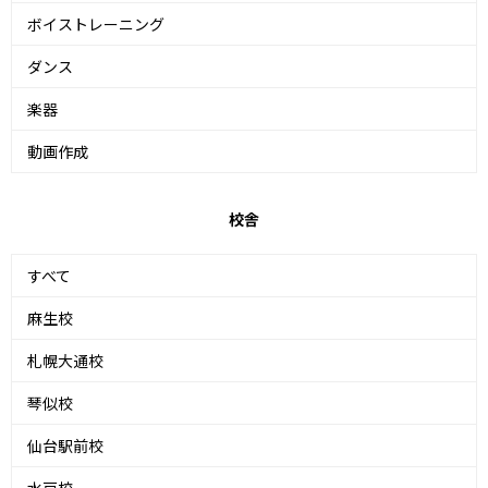
ボイストレーニング
ダンス
楽器
動画作成
校舎
すべて
麻生校
札幌大通校
琴似校
仙台駅前校
水戸校