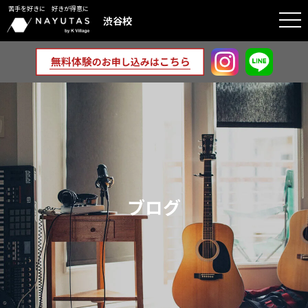
苦手を好きに 好きが得意に
togg
渋谷校
navi
ブログ