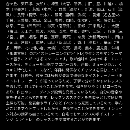
合ヶ丘、東戸塚、大和）、埼玉（大宮、所沢、川口、蕨、川越）、栃
木（宇都宮）、茨城（水戸）、群馬（高崎）、新潟、富山、石川（金
沢）、長野（長野、松本）、静岡（静岡、浜松）、愛知（名古屋栄、
千種、大曽根、本山、金山、豊橋、岡崎、御器所、一宮、藤が丘）、
岐阜、三重（四日市）、滋賀（南草津）、京都（四条烏丸）、大阪
（梅田、天王寺、難波、京橋、茨木、堺東、豊中、江坂）、兵庫（三
ノ宮、川西、姫路、西宮、宝塚、明石）、奈良（大和西大寺）、岡山
（岡山、倉敷）、広島、山口（新山口）、香川（高松）、福岡（博
多、西新、北九州小倉、大橋）、佐賀、長崎、熊本、鹿児島、沖縄
（那覇首里） のボイストレーニング(ボイトレ)やダンスをマンツーマ
ンで習うことができるスクールです。歌が趣味の方向けのボーカルコ
ースから、デビューを目指すプロボーカル、声優、ミュージカル、K-
POPに特化したコースなど、年齢に関係なくチャンスを掴むことがで
きます。各校舎、教室には経験が豊富で優秀なボイストレーナー（ボ
イトレトレーナー）が揃っているため、丁寧で分かりやすいレッスン
を通して、教えてもらうことができます。弾き語りやＤＴＭコースも
あり、作曲やレコーディング設備も充実しているため、自分の音楽や
歌を作ることもできます。レッスンのスタジオを自習室として使い自
主練も可能。発表会やライブなどイベントも充実しているので、学ん
だことをアウトプットしながら、成長することができます。オンライ
ン対応の講師も揃っているので、自宅でもナユタスのボイストレーニ
ング（ボイトレ）のレッスンを受講することができます。