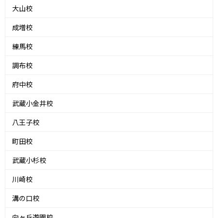
大山校
成増校
練馬校
調布校
府中校
武蔵小金井校
八王子校
町田校
武蔵小杉校
川崎校
溝の口校
向ヶ丘遊園校