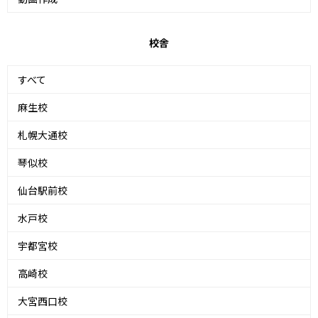
校舎
すべて
麻生校
札幌大通校
琴似校
仙台駅前校
水戸校
宇都宮校
高崎校
大宮西口校