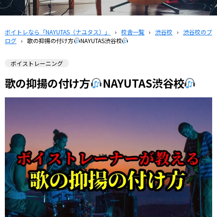
ボイトレなら「NAYUTAS（ナユタス）」
›
校舎一覧
›
渋谷校
›
渋谷校のブ
ログ
›
歌の抑揚の付け方
NAYUTAS渋谷校
ボイストレーニング
歌の抑揚の付け方
NAYUTAS渋谷校