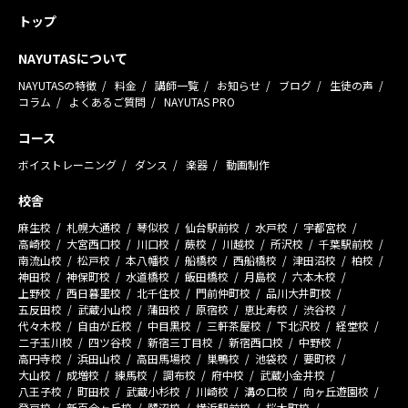
トップ
NAYUTASについて
NAYUTASの特徴
料金
講師一覧
お知らせ
ブログ
生徒の声
コラム
よくあるご質問
NAYUTAS PRO
コース
ボイストレーニング
ダンス
楽器
動画制作
校舎
麻生校
札幌大通校
琴似校
仙台駅前校
水戸校
宇都宮校
高崎校
大宮西口校
川口校
蕨校
川越校
所沢校
千葉駅前校
南流山校
松戸校
本八幡校
船橋校
西船橋校
津田沼校
柏校
神田校
神保町校
水道橋校
飯田橋校
月島校
六本木校
上野校
西日暮里校
北千住校
門前仲町校
品川大井町校
五反田校
武蔵小山校
蒲田校
原宿校
恵比寿校
渋谷校
代々木校
自由が丘校
中目黒校
三軒茶屋校
下北沢校
経堂校
二子玉川校
四ツ谷校
新宿三丁目校
新宿西口校
中野校
高円寺校
浜田山校
高田馬場校
巣鴨校
池袋校
要町校
大山校
成増校
練馬校
調布校
府中校
武蔵小金井校
八王子校
町田校
武蔵小杉校
川崎校
溝の口校
向ヶ丘遊園校
登戸校
新百合ヶ丘校
鷺沼校
横浜駅前校
桜木町校