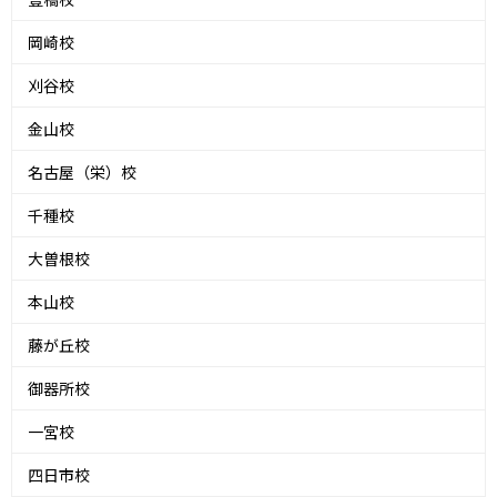
岡崎校
刈谷校
金山校
名古屋（栄）校
千種校
大曽根校
本山校
藤が丘校
御器所校
一宮校
四日市校