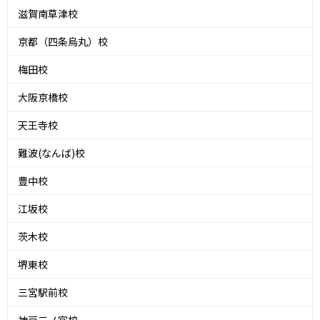
滋賀南草津校
京都（四条烏丸）校
梅田校
大阪京橋校
天王寺校
難波(なんば)校
豊中校
江坂校
茨木校
堺東校
三宮駅前校