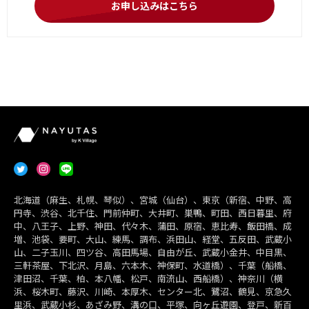
お申し込みはこちら
北海道（麻生、札幌、琴似）、宮城（仙台）、東京（新宿、中野、高
円寺、渋谷、北千住、門前仲町、大井町、巣鴨、町田、西日暮里、府
中、八王子、上野、神田、代々木、蒲田、原宿、恵比寿、飯田橋、成
増、池袋、要町、大山、練馬、調布、浜田山、経堂、五反田、武蔵小
山、二子玉川、四ツ谷、高田馬場、自由が丘、武蔵小金井、中目黒、
三軒茶屋、下北沢、月島、六本木、神保町、水道橋）、千葉（船橋、
津田沼、千葉、柏、本八幡、松戸、南流山、西船橋）、神奈川（横
浜、桜木町、藤沢、川崎、本厚木、センター北、鷺沼、鶴見、京急久
里浜、武蔵小杉、あざみ野、溝の口、平塚、向ヶ丘遊園、登戸、新百