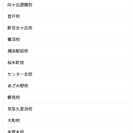
向ヶ丘遊園校
登戸校
新百合ヶ丘校
鷺沼校
横浜駅前校
桜木町校
センター北校
あざみ野校
鶴見校
京急久里浜校
大和校
本厚木校