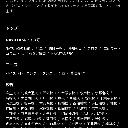
きます。オンライン対応の講師も揃っているので、自宅でもナユタス
のボイストレーニング（ボイトレ）のレッスンを受講することができ
ます。
トップ
NAYUTASについて
NAYUTASの特徴
料金
講師一覧
お知らせ
ブログ
生徒の声
コラム
よくあるご質問
NAYUTAS PRO
コース
ボイストレーニング
ダンス
楽器
動画制作
校舎
麻生校
札幌大通校
琴似校
仙台駅前校
水戸校
宇都宮校
高崎校
大宮西口校
川口校
蕨校
川越校
所沢校
千葉駅前校
南流山校
松戸校
本八幡校
船橋校
西船橋校
津田沼校
柏校
神田校
神保町校
水道橋校
飯田橋校
月島校
六本木校
上野校
西日暮里校
北千住校
門前仲町校
品川大井町校
五反田校
武蔵小山校
蒲田校
原宿校
恵比寿校
渋谷校
代々木校
自由が丘校
中目黒校
三軒茶屋校
下北沢校
経堂校