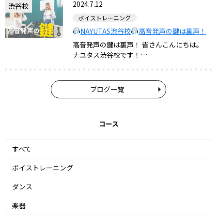
2024.7.12
渋谷校
ボイストレーニング
NAYUTAS渋谷校
高音発声の鍵は裏声！
高音発声の鍵は裏声！ 皆さんこんにちは。
ナユタス渋谷校です！…
ブログ一覧
コース
すべて
ボイストレーニング
ダンス
楽器