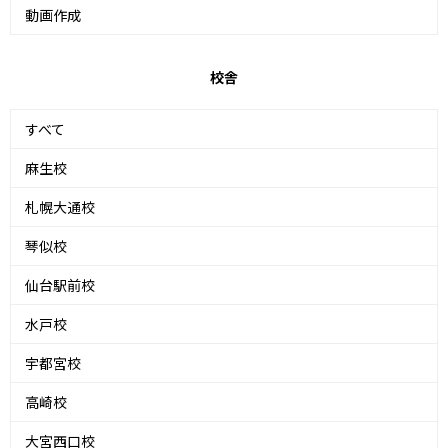
動画作成
校舎
すべて
麻生校
札幌大通校
琴似校
仙台駅前校
水戸校
宇都宮校
高崎校
大宮西口校