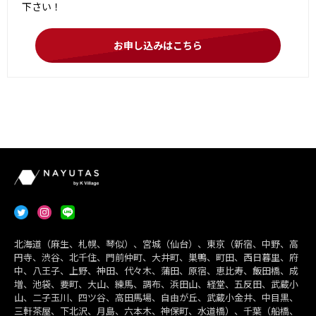
下さい！
お申し込みはこちら
北海道（麻生、札幌、琴似）、宮城（仙台）、東京（新宿、中野、高
円寺、渋谷、北千住、門前仲町、大井町、巣鴨、町田、西日暮里、府
中、八王子、上野、神田、代々木、蒲田、原宿、恵比寿、飯田橋、成
増、池袋、要町、大山、練馬、調布、浜田山、経堂、五反田、武蔵小
山、二子玉川、四ツ谷、高田馬場、自由が丘、武蔵小金井、中目黒、
三軒茶屋、下北沢、月島、六本木、神保町、水道橋）、千葉（船橋、