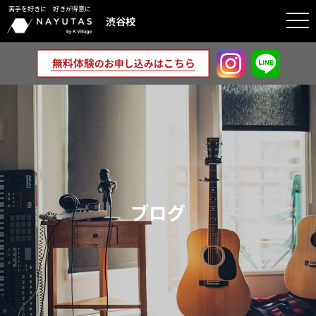
苦手を好きに 好きが得意に
togg
渋谷校
navi
ブログ