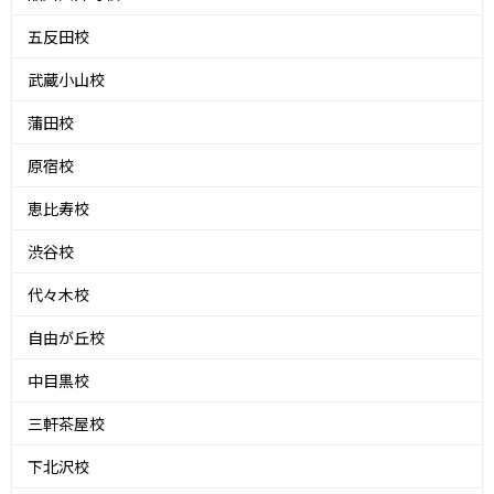
五反田校
武蔵小山校
蒲田校
原宿校
恵比寿校
渋谷校
代々木校
自由が丘校
中目黒校
三軒茶屋校
下北沢校