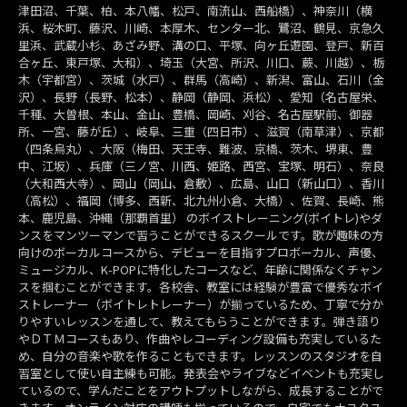
津田沼、千葉、柏、本八幡、松戸、南流山、西船橋）、神奈川（横
浜、桜木町、藤沢、川崎、本厚木、センター北、鷺沼、鶴見、京急久
里浜、武蔵小杉、あざみ野、溝の口、平塚、向ヶ丘遊園、登戸、新百
合ヶ丘、東戸塚、大和）、埼玉（大宮、所沢、川口、蕨、川越）、栃
木（宇都宮）、茨城（水戸）、群馬（高崎）、新潟、富山、石川（金
沢）、長野（長野、松本）、静岡（静岡、浜松）、愛知（名古屋栄、
千種、大曽根、本山、金山、豊橋、岡崎、刈谷、名古屋駅前、御器
所、一宮、藤が丘）、岐阜、三重（四日市）、滋賀（南草津）、京都
（四条烏丸）、大阪（梅田、天王寺、難波、京橋、茨木、堺東、豊
中、江坂）、兵庫（三ノ宮、川西、姫路、西宮、宝塚、明石）、奈良
（大和西大寺）、岡山（岡山、倉敷）、広島、山口（新山口）、香川
（高松）、福岡（博多、西新、北九州小倉、大橋）、佐賀、長崎、熊
本、鹿児島、沖縄（那覇首里） のボイストレーニング(ボイトレ)やダ
ンスをマンツーマンで習うことができるスクールです。歌が趣味の方
向けのボーカルコースから、デビューを目指すプロボーカル、声優、
ミュージカル、K-POPに特化したコースなど、年齢に関係なくチャン
スを掴むことができます。各校舎、教室には経験が豊富で優秀なボイ
ストレーナー（ボイトレトレーナー）が揃っているため、丁寧で分か
りやすいレッスンを通して、教えてもらうことができます。弾き語り
やＤＴＭコースもあり、作曲やレコーディング設備も充実しているた
め、自分の音楽や歌を作ることもできます。レッスンのスタジオを自
習室として使い自主練も可能。発表会やライブなどイベントも充実し
ているので、学んだことをアウトプットしながら、成長することがで