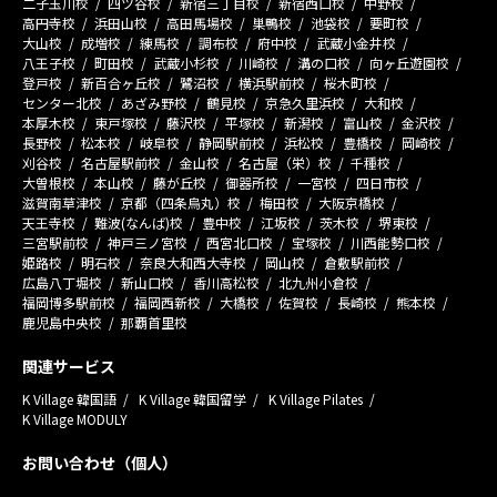
二子玉川校
四ツ谷校
新宿三丁目校
新宿西口校
中野校
高円寺校
浜田山校
高田馬場校
巣鴨校
池袋校
要町校
大山校
成増校
練馬校
調布校
府中校
武蔵小金井校
八王子校
町田校
武蔵小杉校
川崎校
溝の口校
向ヶ丘遊園校
登戸校
新百合ヶ丘校
鷺沼校
横浜駅前校
桜木町校
センター北校
あざみ野校
鶴見校
京急久里浜校
大和校
本厚木校
東戸塚校
藤沢校
平塚校
新潟校
富山校
金沢校
長野校
松本校
岐阜校
静岡駅前校
浜松校
豊橋校
岡崎校
刈谷校
名古屋駅前校
金山校
名古屋（栄）校
千種校
大曽根校
本山校
藤が丘校
御器所校
一宮校
四日市校
滋賀南草津校
京都（四条烏丸）校
梅田校
大阪京橋校
天王寺校
難波(なんば)校
豊中校
江坂校
茨木校
堺東校
三宮駅前校
神戸三ノ宮校
西宮北口校
宝塚校
川西能勢口校
姫路校
明石校
奈良大和西大寺校
岡山校
倉敷駅前校
広島八丁堀校
新山口校
香川高松校
北九州小倉校
福岡博多駅前校
福岡西新校
大橋校
佐賀校
長崎校
熊本校
鹿児島中央校
那覇首里校
関連サービス
K Village 韓国語
K Village 韓国留学
K Village Pilates
K Village MODULY
お問い合わせ（個人）