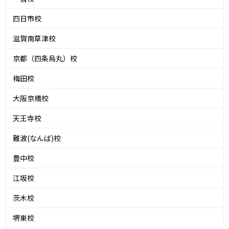
四日市校
滋賀南草津校
京都（四条烏丸）校
梅田校
大阪京橋校
天王寺校
難波(なんば)校
豊中校
江坂校
茨木校
堺東校