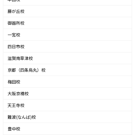
藤が丘校
御器所校
一宮校
四日市校
滋賀南草津校
京都（四条烏丸）校
梅田校
大阪京橋校
天王寺校
難波(なんば)校
豊中校