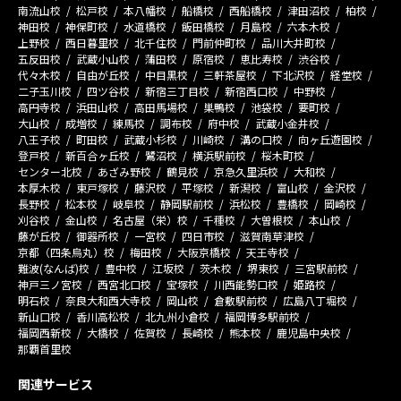
南流山校
松戸校
本八幡校
船橋校
西船橋校
津田沼校
柏校
神田校
神保町校
水道橋校
飯田橋校
月島校
六本木校
上野校
西日暮里校
北千住校
門前仲町校
品川大井町校
五反田校
武蔵小山校
蒲田校
原宿校
恵比寿校
渋谷校
代々木校
自由が丘校
中目黒校
三軒茶屋校
下北沢校
経堂校
二子玉川校
四ツ谷校
新宿三丁目校
新宿西口校
中野校
高円寺校
浜田山校
高田馬場校
巣鴨校
池袋校
要町校
大山校
成増校
練馬校
調布校
府中校
武蔵小金井校
八王子校
町田校
武蔵小杉校
川崎校
溝の口校
向ヶ丘遊園校
登戸校
新百合ヶ丘校
鷺沼校
横浜駅前校
桜木町校
センター北校
あざみ野校
鶴見校
京急久里浜校
大和校
本厚木校
東戸塚校
藤沢校
平塚校
新潟校
富山校
金沢校
長野校
松本校
岐阜校
静岡駅前校
浜松校
豊橋校
岡崎校
刈谷校
金山校
名古屋（栄）校
千種校
大曽根校
本山校
藤が丘校
御器所校
一宮校
四日市校
滋賀南草津校
京都（四条烏丸）校
梅田校
大阪京橋校
天王寺校
難波(なんば)校
豊中校
江坂校
茨木校
堺東校
三宮駅前校
神戸三ノ宮校
西宮北口校
宝塚校
川西能勢口校
姫路校
明石校
奈良大和西大寺校
岡山校
倉敷駅前校
広島八丁堀校
新山口校
香川高松校
北九州小倉校
福岡博多駅前校
福岡西新校
大橋校
佐賀校
長崎校
熊本校
鹿児島中央校
那覇首里校
関連サービス