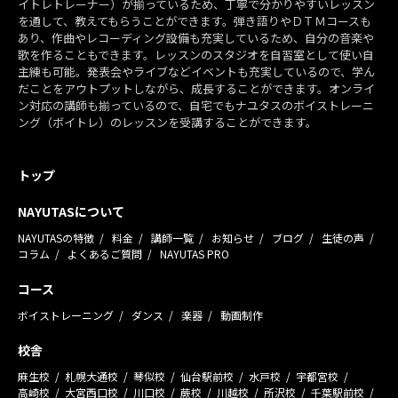
イトレトレーナー）が揃っているため、丁寧で分かりやすいレッスン
を通して、教えてもらうことができます。弾き語りやＤＴＭコースも
あり、作曲やレコーディング設備も充実しているため、自分の音楽や
歌を作ることもできます。レッスンのスタジオを自習室として使い自
主練も可能。発表会やライブなどイベントも充実しているので、学ん
だことをアウトプットしながら、成長することができます。オンライ
ン対応の講師も揃っているので、自宅でもナユタスのボイストレーニ
ング（ボイトレ）のレッスンを受講することができます。
トップ
NAYUTASについて
NAYUTASの特徴
料金
講師一覧
お知らせ
ブログ
生徒の声
コラム
よくあるご質問
NAYUTAS PRO
コース
ボイストレーニング
ダンス
楽器
動画制作
校舎
麻生校
札幌大通校
琴似校
仙台駅前校
水戸校
宇都宮校
高崎校
大宮西口校
川口校
蕨校
川越校
所沢校
千葉駅前校