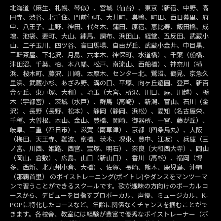
北海道（麻生、札幌、琴似）、宮城（仙台）、東京（新宿、中野、高
円寺、渋谷、北千住、門前仲町、大井町、巣鴨、町田、西日暮里、府
中、八王子、上野、神田、代々木、蒲田、原宿、恵比寿、飯田橋、成
増、池袋、要町、大山、練馬、調布、浜田山、経堂、五反田、武蔵小
山、二子玉川、四ツ谷、高田馬場、自由が丘、武蔵小金井、中目黒、
三軒茶屋、下北沢、月島、六本木、神保町、水道橋）、千葉（船橋、
津田沼、千葉、柏、本八幡、松戸、南流山、西船橋）、神奈川（横
浜、桜木町、藤沢、川崎、本厚木、センター北、鷺沼、鶴見、京急久
里浜、武蔵小杉、あざみ野、溝の口、平塚、向ヶ丘遊園、登戸、新百
合ヶ丘、東戸塚、大和）、埼玉（大宮、所沢、川口、蕨、川越）、栃
木（宇都宮）、茨城（水戸）、群馬（高崎）、新潟、富山、石川（金
沢）、長野（長野、松本）、静岡（静岡、浜松）、愛知（名古屋栄、
千種、大曽根、本山、金山、豊橋、岡崎、御器所、一宮、藤が丘）、
岐阜、三重（四日市）、滋賀（南草津）、京都（四条烏丸）、大阪
（梅田、天王寺、難波、京橋、茨木、堺東、豊中、江坂）、兵庫（三
ノ宮、川西、姫路、西宮、宝塚、明石）、奈良（大和西大寺）、岡山
（岡山、倉敷）、広島、山口（新山口）、香川（高松）、福岡（博
多、西新、北九州小倉、大橋）、佐賀、長崎、熊本、鹿児島、沖縄
（那覇首里） のボイストレーニング(ボイトレ)やダンスをマンツーマ
ンで習うことができるスクールです。歌が趣味の方向けのボーカルコ
ースから、デビューを目指すプロボーカル、声優、ミュージカル、K-
POPに特化したコースなど、年齢に関係なくチャンスを掴むことがで
きます。各校舎、教室には経験が豊富で優秀なボイストレーナー（ボ