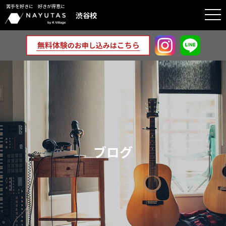
苦手を好きに 好きが得意に
togg
渋谷校
navi
ブログ