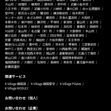
大山校
成増校
練馬校
調布校
府中校
武蔵小金井校
八王子校
町田校
武蔵小杉校
川崎校
溝の口校
向ヶ丘遊園校
登戸校
新百合ヶ丘校
鷺沼校
横浜駅前校
桜木町校
センター北校
あざみ野校
鶴見校
京急久里浜校
大和校
本厚木校
東戸塚校
藤沢校
平塚校
新潟校
富山校
金沢校
長野校
松本校
岐阜校
静岡駅前校
浜松校
豊橋校
岡崎校
刈谷校
金山校
名古屋（栄）校
千種校
大曽根校
本山校
藤が丘校
御器所校
一宮校
四日市校
滋賀南草津校
京都（四条烏丸）校
梅田校
大阪京橋校
天王寺校
難波(なんば)校
豊中校
江坂校
茨木校
堺東校
三宮駅前校
神戸三ノ宮校
西宮北口校
宝塚校
川西能勢口校
姫路校
明石校
奈良大和西大寺校
岡山校
倉敷駅前校
広島八丁堀校
新山口校
香川高松校
北九州小倉校
福岡博多駅前校
福岡西新校
大橋校
佐賀校
長崎校
熊本校
鹿児島中央校
那覇首里校
関連サービス
K Village 韓国語
K Village 韓国留学
K Village Pilates
K Village MODULY
お問い合わせ（個人）
お問い合わせ（企業）