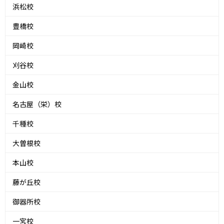
浜松校
豊橋校
岡崎校
刈谷校
金山校
名古屋（栄）校
千種校
大曽根校
本山校
藤が丘校
御器所校
一宮校