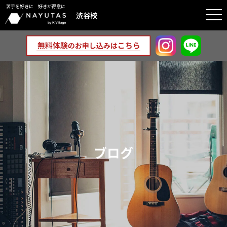
苦手を好きに 好きが得意に
togg
渋谷校
navi
ブログ