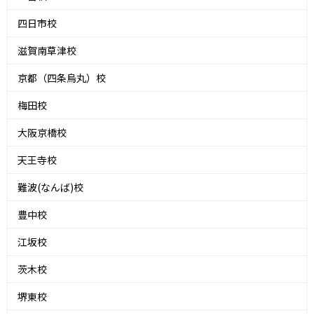
四日市校
滋賀南草津校
京都（四条烏丸）校
梅田校
大阪京橋校
天王寺校
難波(なんば)校
豊中校
江坂校
茨木校
堺東校