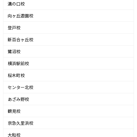
溝の口校
向ヶ丘遊園校
登戸校
新百合ヶ丘校
鷺沼校
横浜駅前校
桜木町校
センター北校
あざみ野校
鶴見校
京急久里浜校
大和校