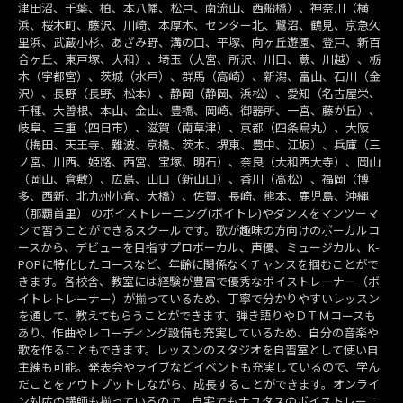
津田沼、千葉、柏、本八幡、松戸、南流山、西船橋）、神奈川（横
浜、桜木町、藤沢、川崎、本厚木、センター北、鷺沼、鶴見、京急久
里浜、武蔵小杉、あざみ野、溝の口、平塚、向ヶ丘遊園、登戸、新百
合ヶ丘、東戸塚、大和）、埼玉（大宮、所沢、川口、蕨、川越）、栃
木（宇都宮）、茨城（水戸）、群馬（高崎）、新潟、富山、石川（金
沢）、長野（長野、松本）、静岡（静岡、浜松）、愛知（名古屋栄、
千種、大曽根、本山、金山、豊橋、岡崎、御器所、一宮、藤が丘）、
岐阜、三重（四日市）、滋賀（南草津）、京都（四条烏丸）、大阪
（梅田、天王寺、難波、京橋、茨木、堺東、豊中、江坂）、兵庫（三
ノ宮、川西、姫路、西宮、宝塚、明石）、奈良（大和西大寺）、岡山
（岡山、倉敷）、広島、山口（新山口）、香川（高松）、福岡（博
多、西新、北九州小倉、大橋）、佐賀、長崎、熊本、鹿児島、沖縄
（那覇首里） のボイストレーニング(ボイトレ)やダンスをマンツーマ
ンで習うことができるスクールです。歌が趣味の方向けのボーカルコ
ースから、デビューを目指すプロボーカル、声優、ミュージカル、K-
POPに特化したコースなど、年齢に関係なくチャンスを掴むことがで
きます。各校舎、教室には経験が豊富で優秀なボイストレーナー（ボ
イトレトレーナー）が揃っているため、丁寧で分かりやすいレッスン
を通して、教えてもらうことができます。弾き語りやＤＴＭコースも
あり、作曲やレコーディング設備も充実しているため、自分の音楽や
歌を作ることもできます。レッスンのスタジオを自習室として使い自
主練も可能。発表会やライブなどイベントも充実しているので、学ん
だことをアウトプットしながら、成長することができます。オンライ
ン対応の講師も揃っているので、自宅でもナユタスのボイストレーニ