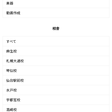
楽器
動画作成
校舎
すべて
麻生校
札幌大通校
琴似校
仙台駅前校
水戸校
宇都宮校
高崎校