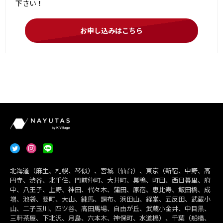
下さい！
お申し込みはこちら
北海道（麻生、札幌、琴似）、宮城（仙台）、東京（新宿、中野、高
円寺、渋谷、北千住、門前仲町、大井町、巣鴨、町田、西日暮里、府
中、八王子、上野、神田、代々木、蒲田、原宿、恵比寿、飯田橋、成
増、池袋、要町、大山、練馬、調布、浜田山、経堂、五反田、武蔵小
山、二子玉川、四ツ谷、高田馬場、自由が丘、武蔵小金井、中目黒、
三軒茶屋、下北沢、月島、六本木、神保町、水道橋）、千葉（船橋、