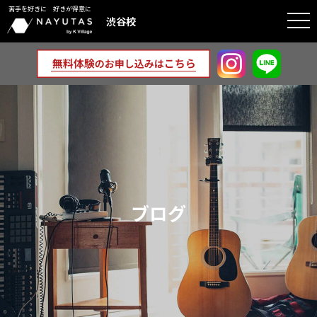
苦手を好きに 好きが得意に
togg
渋谷校
navi
ブログ