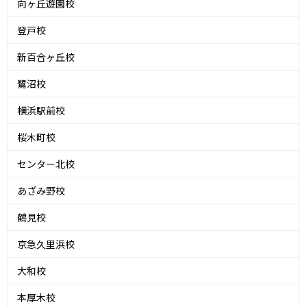
向ヶ丘遊園校
登戸校
新百合ヶ丘校
鷺沼校
横浜駅前校
桜木町校
センター北校
あざみ野校
鶴見校
京急久里浜校
大和校
本厚木校