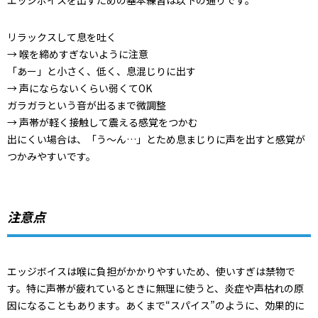
リラックスして息を吐く
→ 喉を締めすぎないように注意
「あー」と小さく、低く、息混じりに出す
→ 声にならないくらい弱くてOK
ガラガラという音が出るまで微調整
→ 声帯が軽く接触して震える感覚をつかむ
出にくい場合は、「う〜ん…」とため息まじりに声を出すと感覚が
つかみやすいです。
注意点
エッジボイスは喉に負担がかかりやすいため、使いすぎは禁物で
す。特に声帯が疲れているときに無理に使うと、炎症や声枯れの原
因になることもあります。あくまで“スパイス”のように、効果的に