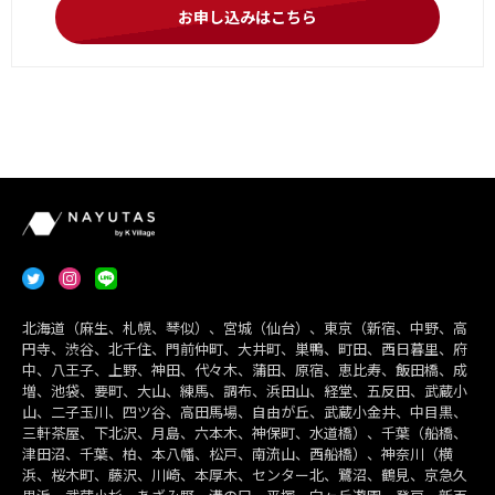
お申し込みはこちら
北海道（麻生、札幌、琴似）、宮城（仙台）、東京（新宿、中野、高
円寺、渋谷、北千住、門前仲町、大井町、巣鴨、町田、西日暮里、府
中、八王子、上野、神田、代々木、蒲田、原宿、恵比寿、飯田橋、成
増、池袋、要町、大山、練馬、調布、浜田山、経堂、五反田、武蔵小
山、二子玉川、四ツ谷、高田馬場、自由が丘、武蔵小金井、中目黒、
三軒茶屋、下北沢、月島、六本木、神保町、水道橋）、千葉（船橋、
津田沼、千葉、柏、本八幡、松戸、南流山、西船橋）、神奈川（横
浜、桜木町、藤沢、川崎、本厚木、センター北、鷺沼、鶴見、京急久