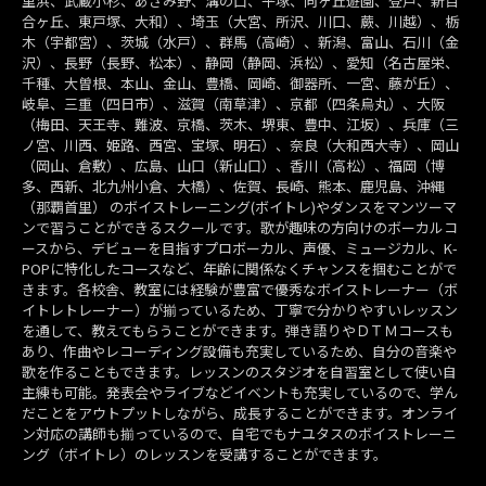
里浜、武蔵小杉、あざみ野、溝の口、平塚、向ヶ丘遊園、登戸、新百
合ヶ丘、東戸塚、大和）、埼玉（大宮、所沢、川口、蕨、川越）、栃
木（宇都宮）、茨城（水戸）、群馬（高崎）、新潟、富山、石川（金
沢）、長野（長野、松本）、静岡（静岡、浜松）、愛知（名古屋栄、
千種、大曽根、本山、金山、豊橋、岡崎、御器所、一宮、藤が丘）、
岐阜、三重（四日市）、滋賀（南草津）、京都（四条烏丸）、大阪
（梅田、天王寺、難波、京橋、茨木、堺東、豊中、江坂）、兵庫（三
ノ宮、川西、姫路、西宮、宝塚、明石）、奈良（大和西大寺）、岡山
（岡山、倉敷）、広島、山口（新山口）、香川（高松）、福岡（博
多、西新、北九州小倉、大橋）、佐賀、長崎、熊本、鹿児島、沖縄
（那覇首里） のボイストレーニング(ボイトレ)やダンスをマンツーマ
ンで習うことができるスクールです。歌が趣味の方向けのボーカルコ
ースから、デビューを目指すプロボーカル、声優、ミュージカル、K-
POPに特化したコースなど、年齢に関係なくチャンスを掴むことがで
きます。各校舎、教室には経験が豊富で優秀なボイストレーナー（ボ
イトレトレーナー）が揃っているため、丁寧で分かりやすいレッスン
を通して、教えてもらうことができます。弾き語りやＤＴＭコースも
あり、作曲やレコーディング設備も充実しているため、自分の音楽や
歌を作ることもできます。レッスンのスタジオを自習室として使い自
主練も可能。発表会やライブなどイベントも充実しているので、学ん
だことをアウトプットしながら、成長することができます。オンライ
ン対応の講師も揃っているので、自宅でもナユタスのボイストレーニ
ング（ボイトレ）のレッスンを受講することができます。