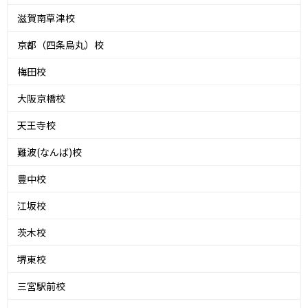
滋賀南草津校
京都（四条烏丸）校
梅田校
大阪京橋校
天王寺校
難波(なんば)校
豊中校
江坂校
茨木校
堺東校
三宮駅前校