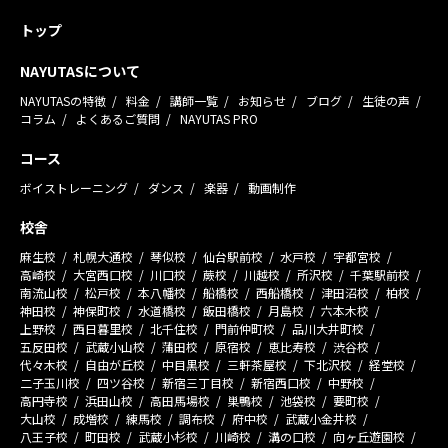
トップ
NAYUTASについて
NAYUTASの特徴
料金
講師一覧
お知らせ
ブログ
生徒の声
コラム
よくあるご質問
NAYUTAS PRO
コース
ボイストレーニング
ダンス
楽器
動画制作
校舎
麻生校
札幌大通校
琴似校
仙台駅前校
水戸校
宇都宮校
高崎校
大宮西口校
川口校
蕨校
川越校
所沢校
千葉駅前校
南流山校
松戸校
本八幡校
船橋校
西船橋校
津田沼校
柏校
神田校
神保町校
水道橋校
飯田橋校
月島校
六本木校
上野校
西日暮里校
北千住校
門前仲町校
品川大井町校
五反田校
武蔵小山校
蒲田校
原宿校
恵比寿校
渋谷校
代々木校
自由が丘校
中目黒校
三軒茶屋校
下北沢校
経堂校
二子玉川校
四ツ谷校
新宿三丁目校
新宿西口校
中野校
高円寺校
浜田山校
高田馬場校
巣鴨校
池袋校
要町校
大山校
成増校
練馬校
調布校
府中校
武蔵小金井校
八王子校
町田校
武蔵小杉校
川崎校
溝の口校
向ヶ丘遊園校