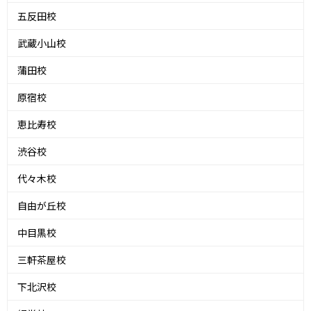
五反田校
武蔵小山校
蒲田校
原宿校
恵比寿校
渋谷校
代々木校
自由が丘校
中目黒校
三軒茶屋校
下北沢校