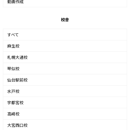
動画作成
校舎
すべて
麻生校
札幌大通校
琴似校
仙台駅前校
水戸校
宇都宮校
高崎校
大宮西口校