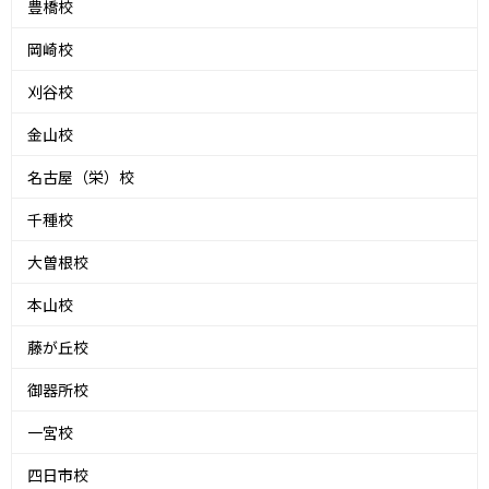
豊橋校
岡崎校
刈谷校
金山校
名古屋（栄）校
千種校
大曽根校
本山校
藤が丘校
御器所校
一宮校
四日市校