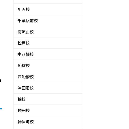
所沢校
千葉駅前校
南流山校
松戸校
本八幡校
船橋校
西船橋校
い
津田沼校
柏校
神田校
神保町校