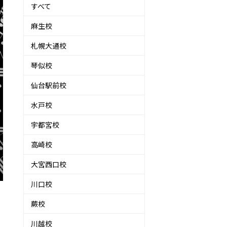
すべて
麻生校
札幌大通校
琴似校
仙台駅前校
水戸校
宇都宮校
高崎校
大宮西口校
川口校
蕨校
川越校