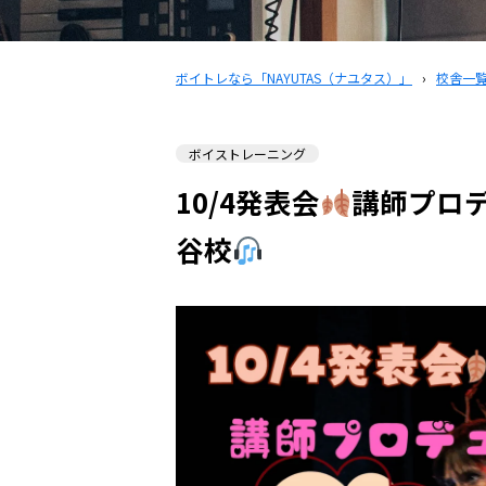
ボイトレなら「NAYUTAS（ナユタス）」
›
校舎一
ボイストレーニング
10/4発表会
講師プロ
谷校