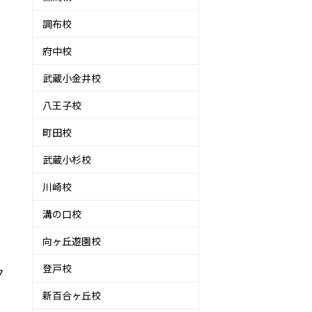
調布校
府中校
武蔵小金井校
八王子校
町田校
武蔵小杉校
川崎校
溝の口校
向ヶ丘遊園校
登戸校
ク
新百合ヶ丘校