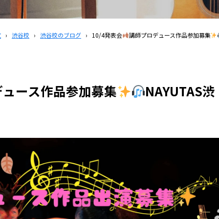
覧
›
渋谷校
›
渋谷校のブログ
›
10/4発表会
講師プロデュース作品参加募集
デュース作品参加募集
NAYUTAS渋