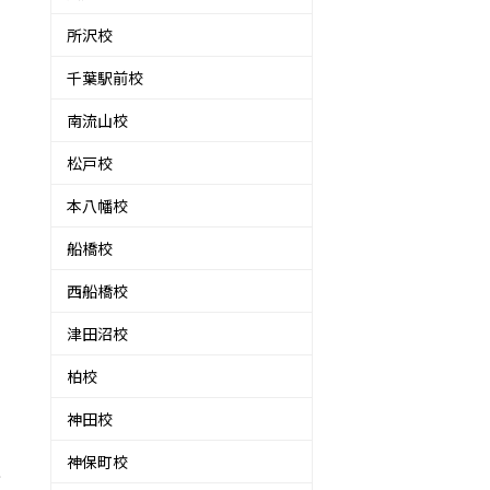
所沢校
千葉駅前校
南流山校
松戸校
本八幡校
船橋校
西船橋校
津田沼校
柏校
神田校
神保町校
あ