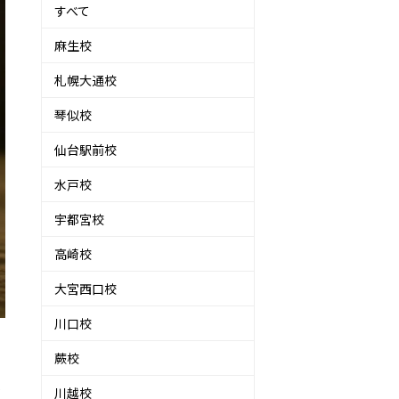
すべて
麻生校
札幌大通校
琴似校
仙台駅前校
水戸校
宇都宮校
高崎校
大宮西口校
川口校
蕨校
を
川越校