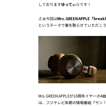
しております
ゆってぃ☆
です！
さぁ今回は
Mrs. GREEN APPLE「b
というテーマで筆を取らせていただこ
Mrs. GREEN APPLEが10周年イヤ
は、フジテレビ系朝の情報番組『サン