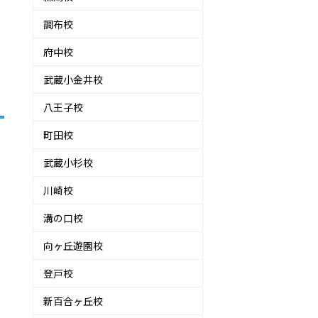
調布校
府中校
武蔵小金井校
八王子校
町田校
武蔵小杉校
川崎校
溝の口校
向ヶ丘遊園校
登戸校
新百合ヶ丘校