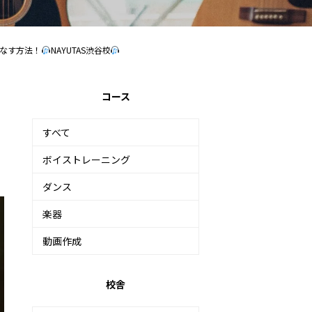
歌いこなす方法！
NAYUTAS渋谷校
コース
すべて
ボイストレーニング
ダンス
楽器
動画作成
校舎