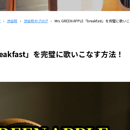
覧
›
渋谷校
›
渋谷校のブログ
›
Mrs. GREEN APPLE「breakfast」を完璧に
E「breakfast」を完璧に歌いこなす方法！