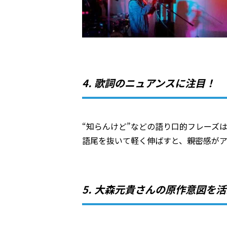
4. 歌詞のニュアンスに注目！
“知らんけど”などの語り口的フレーズ
語尾を抜いて軽く伸ばすと、親密感が
5. 大森元貴さんの原作意図を