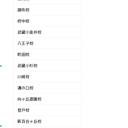
調布校
府中校
武蔵小金井校
八王子校
町田校
武蔵小杉校
川崎校
溝の口校
向ヶ丘遊園校
登戸校
新百合ヶ丘校