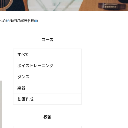
とめ
NAYUTAS渋谷校
コース
すべて
ボイストレーニング
ダンス
楽器
動画作成
校舎