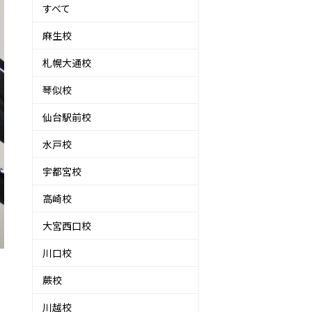
すべて
麻生校
札幌大通校
琴似校
仙台駅前校
水戸校
宇都宮校
高崎校
大宮西口校
川口校
蕨校
を
川越校