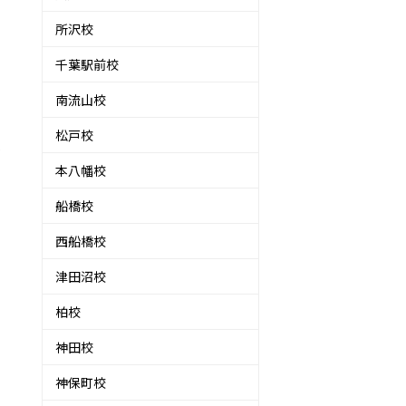
所沢校
千葉駅前校
南流山校
松戸校
を
本八幡校
ア
船橋校
西船橋校
津田沼校
柏校
神田校
神保町校