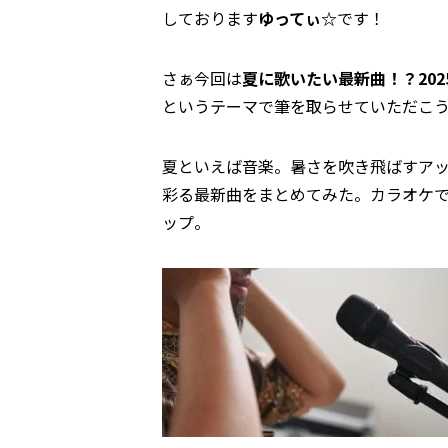
しております
ゆってぃ☆
です！
さぁ今回は
夏に歌いたい最新曲！？20
というテーマで筆を取らせていただこ
夏といえば音楽。暑さを吹き飛ばすア
彩る最新曲をまとめてみた。カラオケで
ップ。