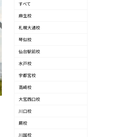
すべて
麻生校
札幌大通校
琴似校
仙台駅前校
水戸校
宇都宮校
高崎校
大宮西口校
川口校
！
蕨校
川越校