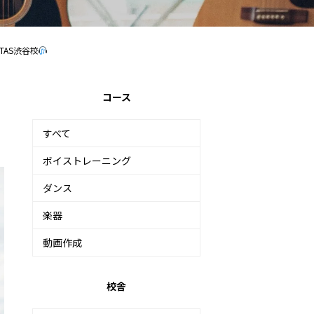
UTAS渋谷校
コース
すべて
ボイストレーニング
ダンス
楽器
動画作成
校舎