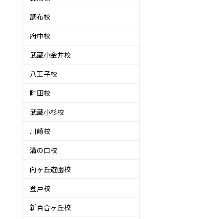
調布校
府中校
武蔵小金井校
八王子校
町田校
武蔵小杉校
川崎校
溝の口校
向ヶ丘遊園校
登戸校
新百合ヶ丘校