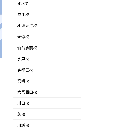
すべて
麻生校
札幌大通校
琴似校
仙台駅前校
水戸校
宇都宮校
高崎校
大宮西口校
川口校
蕨校
川越校