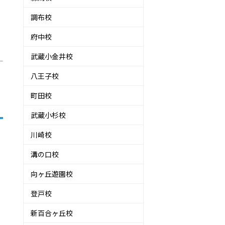
調布校
府中校
武蔵小金井校
八王子校
町田校
武蔵小杉校
川崎校
溝の口校
向ヶ丘遊園校
登戸校
新百合ヶ丘校