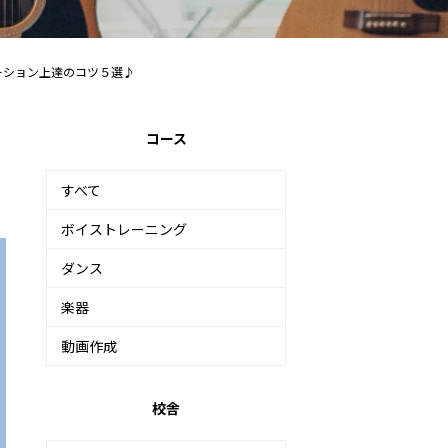
ーション上達のコツ５選♪
コース
すべて
ボイストレーニング
ダンス
楽器
動画作成
校舎