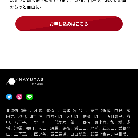
はすでに前へ動き始めています。 新宿西口校で、あなたの声
をもっと自由に。
お申し込みはこちら
北海道（麻生、札幌、琴似）、宮城（仙台）、東京（新宿、中野、高
円寺、渋谷、北千住、門前仲町、大井町、巣鴨、町田、西日暮里、府
中、八王子、上野、神田、代々木、蒲田、原宿、恵比寿、飯田橋、成
増、池袋、要町、大山、練馬、調布、浜田山、経堂、五反田、武蔵小
山、二子玉川、四ツ谷、高田馬場、自由が丘、武蔵小金井、中目黒、