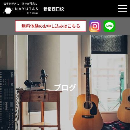
苦手を好きに 好きが得意に
togg
新宿西口校
navi
ブログ