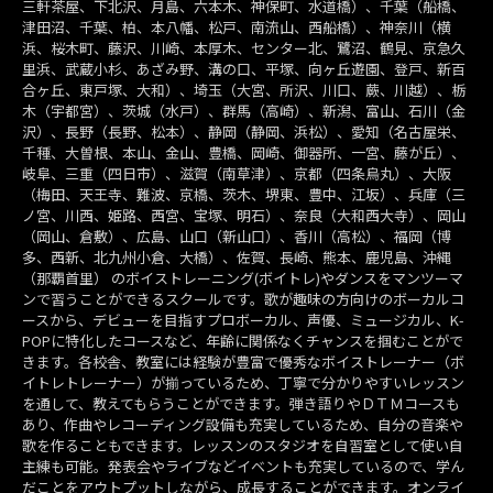
三軒茶屋、下北沢、月島、六本木、神保町、水道橋）、千葉（船橋、
津田沼、千葉、柏、本八幡、松戸、南流山、西船橋）、神奈川（横
浜、桜木町、藤沢、川崎、本厚木、センター北、鷺沼、鶴見、京急久
里浜、武蔵小杉、あざみ野、溝の口、平塚、向ヶ丘遊園、登戸、新百
合ヶ丘、東戸塚、大和）、埼玉（大宮、所沢、川口、蕨、川越）、栃
木（宇都宮）、茨城（水戸）、群馬（高崎）、新潟、富山、石川（金
沢）、長野（長野、松本）、静岡（静岡、浜松）、愛知（名古屋栄、
千種、大曽根、本山、金山、豊橋、岡崎、御器所、一宮、藤が丘）、
岐阜、三重（四日市）、滋賀（南草津）、京都（四条烏丸）、大阪
（梅田、天王寺、難波、京橋、茨木、堺東、豊中、江坂）、兵庫（三
ノ宮、川西、姫路、西宮、宝塚、明石）、奈良（大和西大寺）、岡山
（岡山、倉敷）、広島、山口（新山口）、香川（高松）、福岡（博
多、西新、北九州小倉、大橋）、佐賀、長崎、熊本、鹿児島、沖縄
（那覇首里） のボイストレーニング(ボイトレ)やダンスをマンツーマ
ンで習うことができるスクールです。歌が趣味の方向けのボーカルコ
ースから、デビューを目指すプロボーカル、声優、ミュージカル、K-
POPに特化したコースなど、年齢に関係なくチャンスを掴むことがで
きます。各校舎、教室には経験が豊富で優秀なボイストレーナー（ボ
イトレトレーナー）が揃っているため、丁寧で分かりやすいレッスン
を通して、教えてもらうことができます。弾き語りやＤＴＭコースも
あり、作曲やレコーディング設備も充実しているため、自分の音楽や
歌を作ることもできます。レッスンのスタジオを自習室として使い自
主練も可能。発表会やライブなどイベントも充実しているので、学ん
だことをアウトプットしながら、成長することができます。オンライ