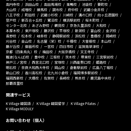
高円寺校
浜田山校
高田馬場校
巣鴨校
池袋校
要町校
大山校
成増校
練馬校
調布校
府中校
武蔵小金井校
八王子校
町田校
武蔵小杉校
川崎校
溝の口校
向ヶ丘遊園校
登戸校
新百合ヶ丘校
鷺沼校
横浜駅前校
桜木町校
センター北校
あざみ野校
鶴見校
京急久里浜校
大和校
本厚木校
東戸塚校
藤沢校
平塚校
新潟校
富山校
金沢校
長野校
松本校
岐阜校
静岡駅前校
浜松校
豊橋校
岡崎校
刈谷校
金山校
名古屋（栄）校
千種校
大曽根校
本山校
藤が丘校
御器所校
一宮校
四日市校
滋賀南草津校
京都（四条烏丸）校
梅田校
大阪京橋校
天王寺校
難波(なんば)校
豊中校
江坂校
茨木校
堺東校
三宮駅前校
神戸三ノ宮校
西宮北口校
宝塚校
川西能勢口校
姫路校
明石校
奈良大和西大寺校
岡山校
倉敷駅前校
広島八丁堀校
新山口校
香川高松校
北九州小倉校
福岡博多駅前校
福岡西新校
大橋校
佐賀校
長崎校
熊本校
鹿児島中央校
那覇首里校
関連サービス
K Village 韓国語
K Village 韓国留学
K Village Pilates
K Village MODULY
お問い合わせ（個人）