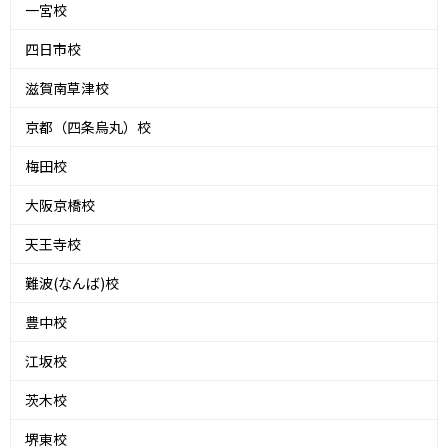
一宮校
四日市校
滋賀南草津校
京都（四条烏丸）校
梅田校
大阪京橋校
天王寺校
難波(なんば)校
豊中校
江坂校
茨木校
堺東校