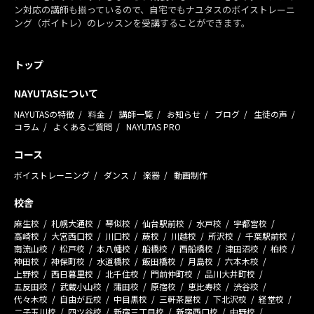
ン対応の講師も揃っているので、自宅でもナユタスのボイストレーニ
ング（ボイトレ）のレッスンを受講することができます。
トップ
NAYUTASについて
NAYUTASの特徴
料金
講師一覧
お知らせ
ブログ
生徒の声
コラム
よくあるご質問
NAYUTAS PRO
コース
ボイストレーニング
ダンス
楽器
動画制作
校舎
麻生校
札幌大通校
琴似校
仙台駅前校
水戸校
宇都宮校
高崎校
大宮西口校
川口校
蕨校
川越校
所沢校
千葉駅前校
南流山校
松戸校
本八幡校
船橋校
西船橋校
津田沼校
柏校
神田校
神保町校
水道橋校
飯田橋校
月島校
六本木校
上野校
西日暮里校
北千住校
門前仲町校
品川大井町校
五反田校
武蔵小山校
蒲田校
原宿校
恵比寿校
渋谷校
代々木校
自由が丘校
中目黒校
三軒茶屋校
下北沢校
経堂校
二子玉川校
四ツ谷校
新宿三丁目校
新宿西口校
中野校