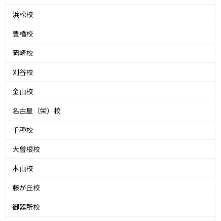
浜松校
豊橋校
岡崎校
刈谷校
金山校
名古屋（栄）校
千種校
大曽根校
本山校
藤が丘校
御器所校