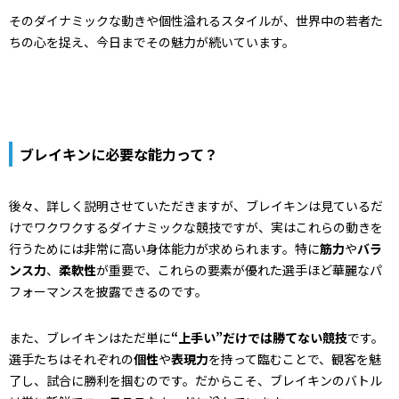
そのダイナミックな動きや個性溢れるスタイルが、世界中の若者た
ちの心を捉え、今日までその魅力が続いています。
ブレイキンに必要な能力って？
後々、詳しく説明させていただきますが、ブレイキンは見ているだ
けでワクワクするダイナミックな競技ですが、実はこれらの動きを
行うためには非常に高い身体能力が求められます。特に
筋力
や
バラ
ンス力
、
柔軟性
が重要で、これらの要素が優れた選手ほど華麗なパ
フォーマンスを披露できるのです。
また、ブレイキンはただ単に
“上手い”だけでは勝てない競技
です。
選手たちはそれぞれの
個性
や
表現力
を持って臨むことで、観客を魅
了し、試合に勝利を掴むのです。だからこそ、ブレイキンのバトル