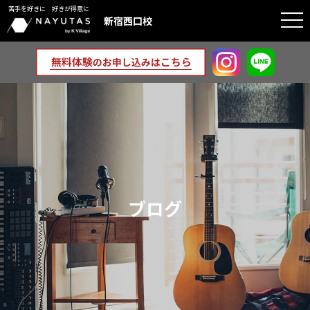
苦手を好きに 好きが得意に
togg
新宿西口校
navi
ブログ