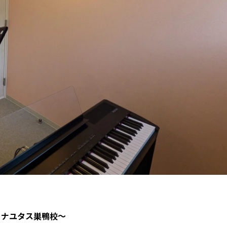
 ナユタス巣鴨校～