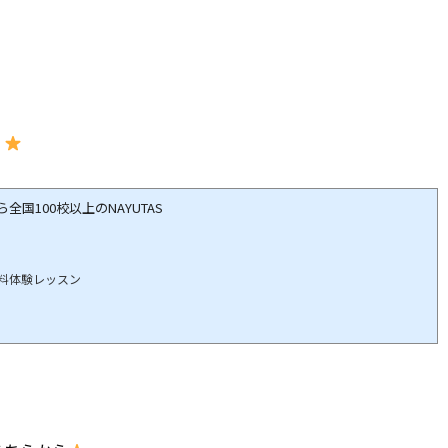
！
国100校以上のNAYUTAS
料体験レッスン