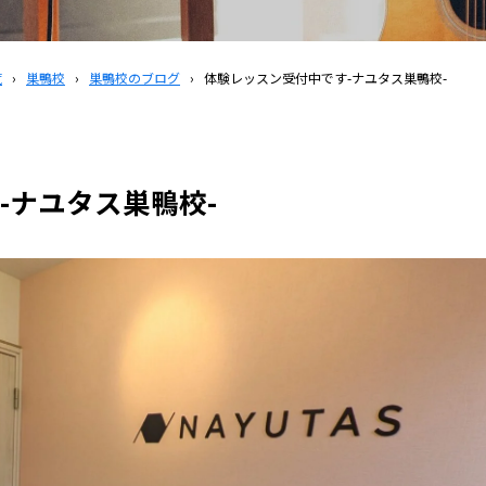
覧
›
巣鴨校
›
巣鴨校のブログ
›
体験レッスン受付中です-ナユタス巣鴨校-
-ナユタス巣鴨校-