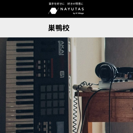
苦手を好きに 好きが得意に
巣鴨校