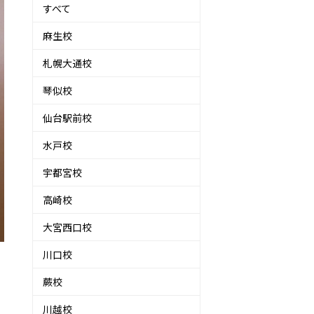
すべて
麻生校
札幌大通校
琴似校
仙台駅前校
水戸校
宇都宮校
高崎校
大宮西口校
川口校
蕨校
川越校