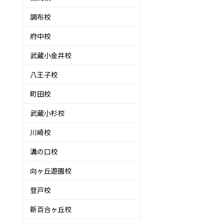
調布校
府中校
武蔵小金井校
八王子校
町田校
武蔵小杉校
川崎校
溝の口校
向ヶ丘遊園校
登戸校
新百合ヶ丘校