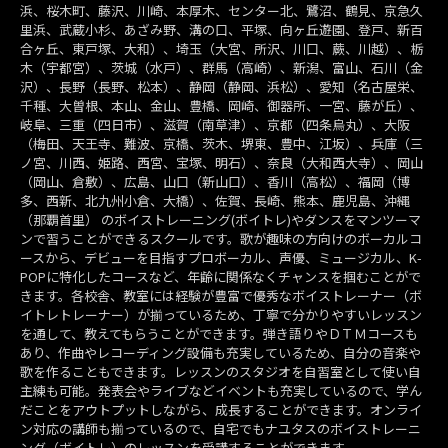
浜、桜木町、藤沢、川崎、本厚木、センター北、鷺沼、鶴見、京急久
里浜、武蔵小杉、あざみ野、溝の口、平塚、向ヶ丘遊園、登戸、新百
合ヶ丘、東戸塚、大和）、埼玉（大宮、所沢、川口、蕨、川越）、栃
木（宇都宮）、茨城（水戸）、群馬（高崎）、新潟、富山、石川（金
沢）、長野（長野、松本）、静岡（静岡、浜松）、愛知（名古屋栄、
千種、大曽根、本山、金山、豊橋、岡崎、御器所、一宮、藤が丘）、
岐阜、三重（四日市）、滋賀（南草津）、京都（四条烏丸）、大阪
（梅田、天王寺、難波、京橋、茨木、堺東、豊中、江坂）、兵庫（三
ノ宮、川西、姫路、西宮、宝塚、明石）、奈良（大和西大寺）、岡山
（岡山、倉敷）、広島、山口（新山口）、香川（高松）、福岡（博
多、西新、北九州小倉、大橋）、佐賀、長崎、熊本、鹿児島、沖縄
（那覇首里） のボイストレーニング(ボイトレ)やダンスをマンツーマ
ンで習うことができるスクールです。歌が趣味の方向けのボーカルコ
ースから、デビューを目指すプロボーカル、声優、ミュージカル、K-
POPに特化したコースなど、年齢に関係なくチャンスを掴むことがで
きます。各校舎、教室には経験が豊富で優秀なボイストレーナー（ボ
イトレトレーナー）が揃っているため、丁寧で分かりやすいレッスン
を通して、教えてもらうことができます。弾き語りやＤＴＭコースも
あり、作曲やレコーディング設備も充実しているため、自分の音楽や
歌を作ることもできます。レッスンのスタジオを自習室として使い自
主練も可能。発表会やライブなどイベントも充実しているので、学ん
だことをアウトプットしながら、成長することができます。オンライ
ン対応の講師も揃っているので、自宅でもナユタスのボイストレーニ
ング（ボイトレ）のレッスンを受講することができます。