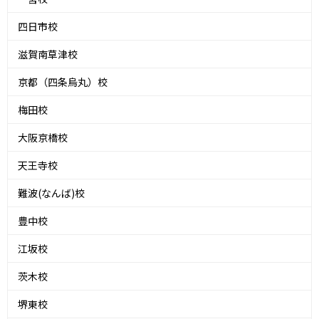
四日市校
滋賀南草津校
京都（四条烏丸）校
梅田校
大阪京橋校
天王寺校
難波(なんば)校
豊中校
江坂校
茨木校
堺東校