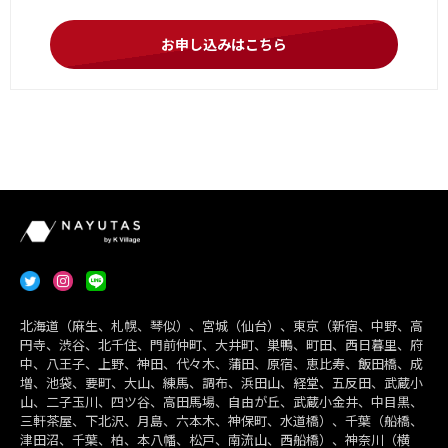
お申し込みはこちら
北海道（麻生、札幌、琴似）、宮城（仙台）、東京（新宿、中野、高
円寺、渋谷、北千住、門前仲町、大井町、巣鴨、町田、西日暮里、府
中、八王子、上野、神田、代々木、蒲田、原宿、恵比寿、飯田橋、成
増、池袋、要町、大山、練馬、調布、浜田山、経堂、五反田、武蔵小
山、二子玉川、四ツ谷、高田馬場、自由が丘、武蔵小金井、中目黒、
三軒茶屋、下北沢、月島、六本木、神保町、水道橋）、千葉（船橋、
津田沼、千葉、柏、本八幡、松戸、南流山、西船橋）、神奈川（横