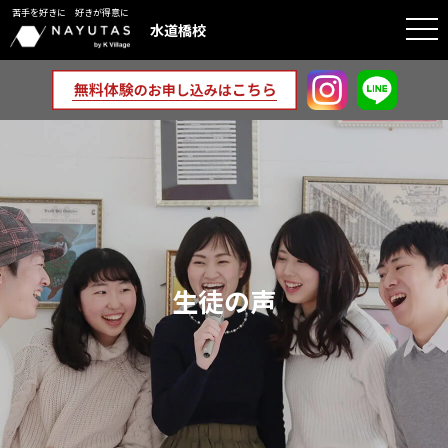
苦手を好きに 好きが得意に
togg
水道橋校
navi
生徒の声