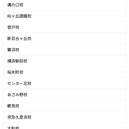
溝の口校
向ヶ丘遊園校
登戸校
新百合ヶ丘校
鷺沼校
横浜駅前校
桜木町校
センター北校
あざみ野校
鶴見校
京急久里浜校
大和校