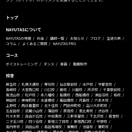
トップ
NAYUTASについて
NAYUTASの特徴
料金
講師一覧
お知らせ
ブログ
生徒の声
コラム
よくあるご質問
NAYUTAS PRO
コース
ボイストレーニング
ダンス
楽器
動画制作
校舎
麻生校
札幌大通校
琴似校
仙台駅前校
水戸校
宇都宮校
高崎校
大宮西口校
川口校
蕨校
川越校
所沢校
千葉駅前校
南流山校
松戸校
本八幡校
船橋校
西船橋校
津田沼校
柏校
神田校
神保町校
水道橋校
飯田橋校
月島校
六本木校
上野校
西日暮里校
北千住校
門前仲町校
品川大井町校
五反田校
武蔵小山校
蒲田校
原宿校
恵比寿校
渋谷校
代々木校
自由が丘校
中目黒校
三軒茶屋校
下北沢校
経堂校
二子玉川校
四ツ谷校
新宿三丁目校
新宿西口校
中野校
高円寺校
浜田山校
高田馬場校
巣鴨校
池袋校
要町校
大山校
成増校
練馬校
調布校
府中校
武蔵小金井校