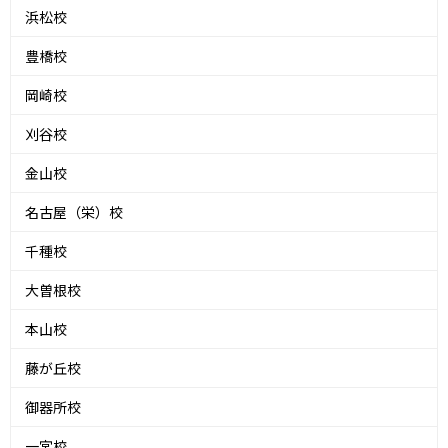
浜松校
豊橋校
岡崎校
刈谷校
金山校
名古屋（栄）校
千種校
大曽根校
本山校
藤が丘校
御器所校
一宮校