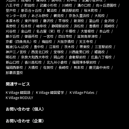
八王子校
町田校
武蔵小杉校
川崎校
溝の口校
向ヶ丘遊園校
登戸校
新百合ヶ丘校
鷺沼校
横浜駅前校
桜木町校
センター北校
あざみ野校
鶴見校
京急久里浜校
大和校
本厚木校
東戸塚校
藤沢校
平塚校
新潟校
富山校
金沢校
長野校
松本校
岐阜校
静岡駅前校
浜松校
豊橋校
岡崎校
刈谷校
金山校
名古屋（栄）校
千種校
大曽根校
本山校
藤が丘校
御器所校
一宮校
四日市校
滋賀南草津校
京都（四条烏丸）校
梅田校
大阪京橋校
天王寺校
難波(なんば)校
豊中校
江坂校
茨木校
堺東校
三宮駅前校
神戸三ノ宮校
西宮北口校
宝塚校
川西能勢口校
姫路校
明石校
奈良大和西大寺校
岡山校
倉敷駅前校
広島八丁堀校
新山口校
香川高松校
北九州小倉校
福岡博多駅前校
福岡西新校
大橋校
佐賀校
長崎校
熊本校
鹿児島中央校
那覇首里校
関連サービス
K Village 韓国語
K Village 韓国留学
K Village Pilates
K Village MODULY
お問い合わせ（個人）
お問い合わせ（企業）