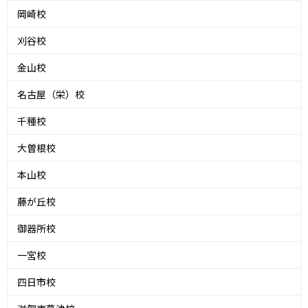
岡崎校
刈谷校
金山校
名古屋（栄）校
千種校
大曽根校
本山校
藤が丘校
御器所校
一宮校
四日市校