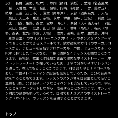
沢）、長野（長野、松本）、静岡（静岡、浜松）、愛知（名古屋栄、
千種、大曽根、本山、金山、豊橋、岡崎、御器所、一宮、藤が丘）、
岐阜、三重（四日市）、滋賀（南草津）、京都（四条烏丸）、大阪
（梅田、天王寺、難波、京橋、茨木、堺東、豊中、江坂）、兵庫（三
ノ宮、川西、姫路、西宮、宝塚、明石）、奈良（大和西大寺）、岡山
（岡山、倉敷）、広島、山口（新山口）、香川（高松）、福岡（博
多、西新、北九州小倉、大橋）、佐賀、長崎、熊本、鹿児島、沖縄
（那覇首里） のボイストレーニング(ボイトレ)やダンスをマンツーマ
ンで習うことができるスクールです。歌が趣味の方向けのボーカルコ
ースから、デビューを目指すプロボーカル、声優、ミュージカル、K-
POPに特化したコースなど、年齢に関係なくチャンスを掴むことがで
きます。各校舎、教室には経験が豊富で優秀なボイストレーナー（ボ
イトレトレーナー）が揃っているため、丁寧で分かりやすいレッスン
を通して、教えてもらうことができます。弾き語りやＤＴＭコースも
あり、作曲やレコーディング設備も充実しているため、自分の音楽や
歌を作ることもできます。レッスンのスタジオを自習室として使い自
主練も可能。発表会やライブなどイベントも充実しているので、学ん
だことをアウトプットしながら、成長することができます。オンライ
ン対応の講師も揃っているので、自宅でもナユタスのボイストレーニ
ング（ボイトレ）のレッスンを受講することができます。
トップ