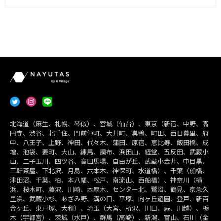
北海道（麻生、札幌、琴似）、宮城（仙台）、東京（新宿、中野、高
円寺、渋谷、北千住、門前仲町、大井町、巣鴨、町田、西日暮里、府
中、八王子、上野、神田、代々木、蒲田、原宿、恵比寿、飯田橋、成
増、池袋、要町、大山、練馬、調布、浜田山、経堂、五反田、武蔵小
山、二子玉川、四ツ谷、高田馬場、自由が丘、武蔵小金井、中目黒、
三軒茶屋、下北沢、月島、六本木、神保町、水道橋）、千葉（船橋、
津田沼、千葉、柏、本八幡、松戸、南流山、西船橋）、神奈川（横
浜、桜木町、藤沢、川崎、本厚木、センター北、鷺沼、鶴見、京急久
里浜、武蔵小杉、あざみ野、溝の口、平塚、向ヶ丘遊園、登戸、新百
合ヶ丘、東戸塚、大和）、埼玉（大宮、所沢、川口、蕨、川越）、栃
木（宇都宮）、茨城（水戸）、群馬（高崎）、新潟、富山、石川（金