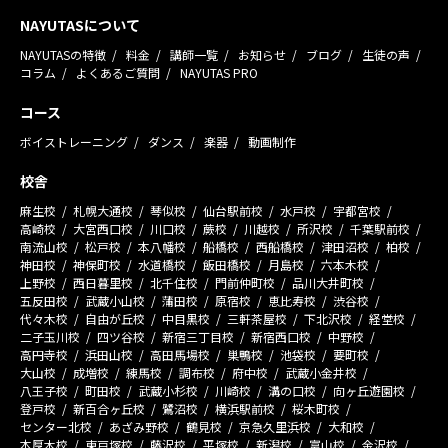
NAYUTASについて
NAYUTASの特徴
料金
講師一覧
お知らせ
ブログ
生徒の声
コラム
よくあるご質問
NAYUTAS PRO
コース
ボイストレーニング
ダンス
楽器
動画制作
校舎
麻生校
札幌大通校
琴似校
仙台駅前校
水戸校
宇都宮校
高崎校
大宮西口校
川口校
蕨校
川越校
所沢校
千葉駅前校
南流山校
松戸校
本八幡校
船橋校
西船橋校
津田沼校
柏校
神田校
神保町校
水道橋校
飯田橋校
月島校
六本木校
上野校
西日暮里校
北千住校
門前仲町校
品川大井町校
五反田校
武蔵小山校
蒲田校
原宿校
恵比寿校
渋谷校
代々木校
自由が丘校
中目黒校
三軒茶屋校
下北沢校
経堂校
二子玉川校
四ツ谷校
新宿三丁目校
新宿西口校
中野校
高円寺校
浜田山校
高田馬場校
巣鴨校
池袋校
要町校
大山校
成増校
練馬校
調布校
府中校
武蔵小金井校
八王子校
町田校
武蔵小杉校
川崎校
溝の口校
向ヶ丘遊園校
登戸校
新百合ヶ丘校
鷺沼校
横浜駅前校
桜木町校
センター北校
あざみ野校
鶴見校
京急久里浜校
大和校
本厚木校
東戸塚校
藤沢校
平塚校
新潟校
富山校
金沢校