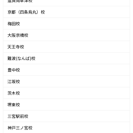
滋賀南草津校
京都（四条烏丸）校
梅田校
大阪京橋校
天王寺校
難波(なんば)校
豊中校
江坂校
茨木校
堺東校
三宮駅前校
神戸三ノ宮校