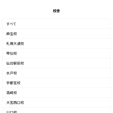
校舎
すべて
麻生校
札幌大通校
琴似校
仙台駅前校
水戸校
宇都宮校
高崎校
大宮西口校
川口校