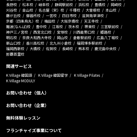
長野校
松本校
岐阜校
静岡駅前校
浜松校
豊橋校
岡崎校
刈谷校
金山校
名古屋（栄）校
千種校
大曽根校
本山校
藤が丘校
御器所校
一宮校
四日市校
滋賀南草津校
京都（四条烏丸）校
梅田校
大阪京橋校
天王寺校
難波(なんば)校
豊中校
江坂校
茨木校
堺東校
三宮駅前校
神戸三ノ宮校
西宮北口校
宝塚校
川西能勢口校
姫路校
明石校
奈良大和西大寺校
岡山校
倉敷駅前校
広島八丁堀校
新山口校
香川高松校
北九州小倉校
福岡博多駅前校
福岡西新校
大橋校
佐賀校
長崎校
熊本校
鹿児島中央校
那覇首里校
関連サービス
K Village 韓国語
K Village 韓国留学
K Village Pilates
K Village MODULY
お問い合わせ（個人）
お問い合わせ（企業）
無料体験レッスン
フランチャイズ事業について