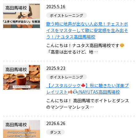
2025.5.16
高田馬場校
ボイストレーニング
歌う時に地声が出ない人必見！チェストボ
イスをマスターして歌に安定感を生み出そ
う！/ナユタス高田馬場校
こんにちは！ナユタス高田馬場校です
「高音は出せるけど、地…
2025.9.23
高田馬場校
ボイストレーニング
【ノスタルジック
】秋に聴きたい洋楽プ
レイリスト
/NAYUTAS高田馬場校
こんにちは！ 高田馬場でボイトレとダンス
のマンツーマンレッス…
2026.6.26
高田馬場校
ダンス