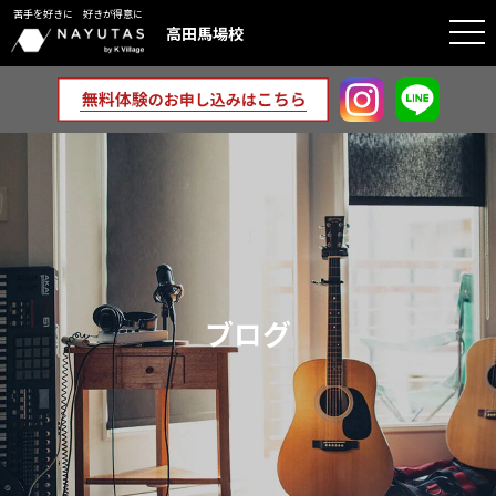
苦手を好きに 好きが得意に
togg
高田馬場校
navi
ブログ