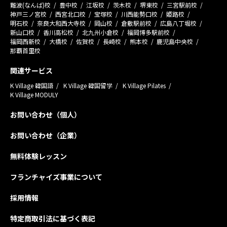
難波(なんば)校
豊中校
江坂校
茨木校
堺東校
三宮駅前校
神戸三ノ宮校
西宮北口校
宝塚校
川西能勢口校
姫路校
明石校
奈良大和西大寺校
岡山校
倉敷駅前校
広島八丁堀校
新山口校
香川高松校
北九州小倉校
福岡博多駅前校
福岡西新校
大橋校
佐賀校
長崎校
熊本校
鹿児島中央校
那覇首里校
関連サービス
K Village 韓国語
K Village 韓国留学
K Village Pilates
K Village MODULY
お問い合わせ（個人）
お問い合わせ（企業）
無料体験レッスン
フランチャイズ事業について
採用情報
特定商取引法に基づく表記