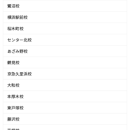
鷺沼校
横浜駅前校
桜木町校
センター北校
あざみ野校
鶴見校
京急久里浜校
大和校
本厚木校
東戸塚校
藤沢校