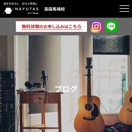
苦手を好きに 好きが得意に
togg
高田馬場校
navi
ブログ