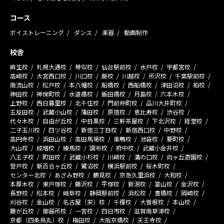
コース
ボイストレーニング
ダンス
楽器
動画制作
校舎
麻生校
札幌大通校
琴似校
仙台駅前校
水戸校
宇都宮校
高崎校
大宮西口校
川口校
蕨校
川越校
所沢校
千葉駅前校
南流山校
松戸校
本八幡校
船橋校
西船橋校
津田沼校
柏校
神田校
神保町校
水道橋校
飯田橋校
月島校
六本木校
上野校
西日暮里校
北千住校
門前仲町校
品川大井町校
五反田校
武蔵小山校
蒲田校
原宿校
恵比寿校
渋谷校
代々木校
自由が丘校
中目黒校
三軒茶屋校
下北沢校
経堂校
二子玉川校
四ツ谷校
新宿三丁目校
新宿西口校
中野校
高円寺校
浜田山校
高田馬場校
巣鴨校
池袋校
要町校
大山校
成増校
練馬校
調布校
府中校
武蔵小金井校
八王子校
町田校
武蔵小杉校
川崎校
溝の口校
向ヶ丘遊園校
登戸校
新百合ヶ丘校
鷺沼校
横浜駅前校
桜木町校
センター北校
あざみ野校
鶴見校
京急久里浜校
大和校
本厚木校
東戸塚校
藤沢校
平塚校
新潟校
富山校
金沢校
長野校
松本校
岐阜校
静岡駅前校
浜松校
豊橋校
岡崎校
刈谷校
金山校
名古屋（栄）校
千種校
大曽根校
本山校
藤が丘校
御器所校
一宮校
四日市校
滋賀南草津校
京都（四条烏丸）校
梅田校
大阪京橋校
天王寺校