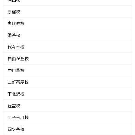
原宿校
恵比寿校
渋谷校
代々木校
自由が丘校
中目黒校
三軒茶屋校
下北沢校
経堂校
二子玉川校
四ツ谷校