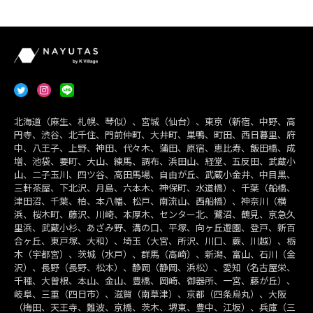
北海道（麻生、札幌、琴似）、宮城（仙台）、東京（新宿、中野、高
円寺、渋谷、北千住、門前仲町、大井町、巣鴨、町田、西日暮里、府
中、八王子、上野、神田、代々木、蒲田、原宿、恵比寿、飯田橋、成
増、池袋、要町、大山、練馬、調布、浜田山、経堂、五反田、武蔵小
山、二子玉川、四ツ谷、高田馬場、自由が丘、武蔵小金井、中目黒、
三軒茶屋、下北沢、月島、六本木、神保町、水道橋）、千葉（船橋、
津田沼、千葉、柏、本八幡、松戸、南流山、西船橋）、神奈川（横
浜、桜木町、藤沢、川崎、本厚木、センター北、鷺沼、鶴見、京急久
里浜、武蔵小杉、あざみ野、溝の口、平塚、向ヶ丘遊園、登戸、新百
合ヶ丘、東戸塚、大和）、埼玉（大宮、所沢、川口、蕨、川越）、栃
木（宇都宮）、茨城（水戸）、群馬（高崎）、新潟、富山、石川（金
沢）、長野（長野、松本）、静岡（静岡、浜松）、愛知（名古屋栄、
千種、大曽根、本山、金山、豊橋、岡崎、御器所、一宮、藤が丘）、
岐阜、三重（四日市）、滋賀（南草津）、京都（四条烏丸）、大阪
（梅田、天王寺、難波、京橋、茨木、堺東、豊中、江坂）、兵庫（三