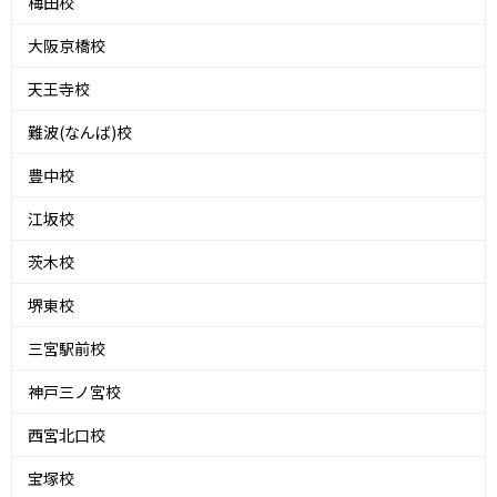
梅田校
大阪京橋校
天王寺校
難波(なんば)校
豊中校
江坂校
茨木校
堺東校
三宮駅前校
神戸三ノ宮校
西宮北口校
宝塚校