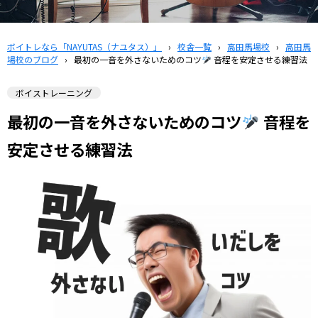
ボイトレなら「NAYUTAS（ナユタス）」
›
校舎一覧
›
高田馬場校
›
高田馬
場校のブログ
›
最初の一音を外さないためのコツ
音程を安定させる練習法
ボイストレーニング
最初の一音を外さないためのコツ
音程を
安定させる練習法