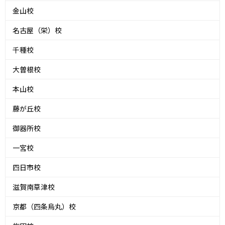
金山校
名古屋（栄）校
千種校
大曽根校
本山校
藤が丘校
御器所校
一宮校
四日市校
滋賀南草津校
京都（四条烏丸）校