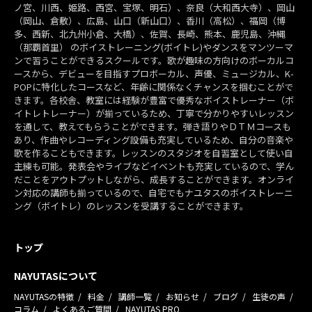
ノ宮、川西、姫路、西宮、宝塚、明石）、奈良（大和西大寺）、岡山
（岡山、倉敷）、広島、山口（新山口）、香川（高松）、福岡（博
多、西新、北九州小倉、大橋）、佐賀、長崎、熊本、鹿児島、沖縄
（那覇首里） のボイストレーニング(ボイトレ)やダンスをマンツーマ
ンで習うことができるスクールです。歌が趣味の方向けのボーカルコ
ースから、デビューを目指すプロボーカル、声優、ミュージカル、K-
POPに特化したコースなど、年齢に関係なくチャンスを掴むことがで
きます。各校舎、教室には経験が豊富で優秀なボイストレーナー（ボ
イトレトレーナー）が揃っているため、丁寧で分かりやすいレッスン
を通して、教えてもらうことができます。弾き語りやＤＴＭコースも
あり、作曲やレコーディング設備も充実しているため、自分の音楽や
歌を作ることもできます。レッスンのスタジオを自習室として使い自
主練も可能。発表会やライブなどイベントも充実しているので、学ん
だことをアウトプットしながら、成長することができます。オンライ
ン対応の講師も揃っているので、自宅でもナユタスのボイストレーニ
ング（ボイトレ）のレッスンを受講することができます。
トップ
NAYUTASについて
NAYUTASの特徴
料金
講師一覧
お知らせ
ブログ
生徒の声
コラム
よくあるご質問
NAYUTAS PRO