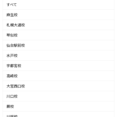
すべて
麻生校
札幌大通校
琴似校
仙台駅前校
水戸校
宇都宮校
高崎校
大宮西口校
川口校
蕨校
川越校