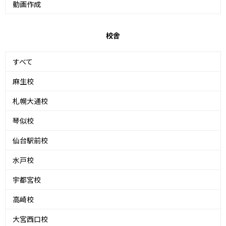
動画作成
校舎
すべて
麻生校
札幌大通校
琴似校
仙台駅前校
水戸校
宇都宮校
高崎校
大宮西口校