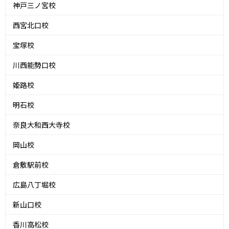
神戸三ノ宮校
西宮北口校
宝塚校
川西能勢口校
姫路校
明石校
奈良大和西大寺校
岡山校
倉敷駅前校
広島八丁堀校
新山口校
香川高松校