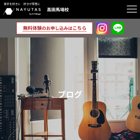
苦手を好きに 好きが得意に
togg
高田馬場校
navi
ブログ