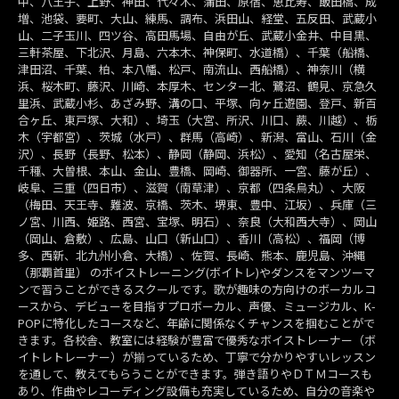
中、八王子、上野、神田、代々木、蒲田、原宿、恵比寿、飯田橋、成
増、池袋、要町、大山、練馬、調布、浜田山、経堂、五反田、武蔵小
山、二子玉川、四ツ谷、高田馬場、自由が丘、武蔵小金井、中目黒、
三軒茶屋、下北沢、月島、六本木、神保町、水道橋）、千葉（船橋、
津田沼、千葉、柏、本八幡、松戸、南流山、西船橋）、神奈川（横
浜、桜木町、藤沢、川崎、本厚木、センター北、鷺沼、鶴見、京急久
里浜、武蔵小杉、あざみ野、溝の口、平塚、向ヶ丘遊園、登戸、新百
合ヶ丘、東戸塚、大和）、埼玉（大宮、所沢、川口、蕨、川越）、栃
木（宇都宮）、茨城（水戸）、群馬（高崎）、新潟、富山、石川（金
沢）、長野（長野、松本）、静岡（静岡、浜松）、愛知（名古屋栄、
千種、大曽根、本山、金山、豊橋、岡崎、御器所、一宮、藤が丘）、
岐阜、三重（四日市）、滋賀（南草津）、京都（四条烏丸）、大阪
（梅田、天王寺、難波、京橋、茨木、堺東、豊中、江坂）、兵庫（三
ノ宮、川西、姫路、西宮、宝塚、明石）、奈良（大和西大寺）、岡山
（岡山、倉敷）、広島、山口（新山口）、香川（高松）、福岡（博
多、西新、北九州小倉、大橋）、佐賀、長崎、熊本、鹿児島、沖縄
（那覇首里） のボイストレーニング(ボイトレ)やダンスをマンツーマ
ンで習うことができるスクールです。歌が趣味の方向けのボーカルコ
ースから、デビューを目指すプロボーカル、声優、ミュージカル、K-
POPに特化したコースなど、年齢に関係なくチャンスを掴むことがで
きます。各校舎、教室には経験が豊富で優秀なボイストレーナー（ボ
イトレトレーナー）が揃っているため、丁寧で分かりやすいレッスン
を通して、教えてもらうことができます。弾き語りやＤＴＭコースも
あり、作曲やレコーディング設備も充実しているため、自分の音楽や