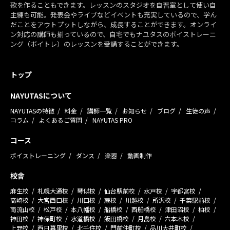
歌を作ることもできます。レッスンのスタジオを自習室として使い自
主練も可能。発表会やライブなどイベントも充実しているので、学ん
だことをアウトプットしながら、成長することができます。オンライ
ン対応の講師も揃っているので、自宅でもナユタスのボイストレーニ
ング（ボイトレ）のレッスンを受講することができます。
トップ
NAYUTASについて
NAYUTASの特徴
料金
講師一覧
お知らせ
ブログ
生徒の声
コラム
よくあるご質問
NAYUTAS PRO
コース
ボイストレーニング
ダンス
楽器
動画制作
校舎
麻生校
札幌大通校
琴似校
仙台駅前校
水戸校
宇都宮校
高崎校
大宮西口校
川口校
蕨校
川越校
所沢校
千葉駅前校
南流山校
松戸校
本八幡校
船橋校
西船橋校
津田沼校
柏校
神田校
神保町校
水道橋校
飯田橋校
月島校
六本木校
上野校
西日暮里校
北千住校
門前仲町校
品川大井町校