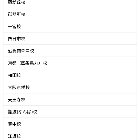
藤が丘校
御器所校
一宮校
四日市校
滋賀南草津校
京都（四条烏丸）校
梅田校
大阪京橋校
天王寺校
難波(なんば)校
豊中校
江坂校