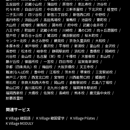
五反田校
武蔵小山校
蒲田校
原宿校
恵比寿校
渋谷校
代々木校
自由が丘校
中目黒校
三軒茶屋校
下北沢校
経堂校
二子玉川校
四ツ谷校
新宿三丁目校
新宿西口校
中野校
高円寺校
浜田山校
高田馬場校
巣鴨校
池袋校
要町校
大山校
成増校
練馬校
調布校
府中校
武蔵小金井校
八王子校
町田校
武蔵小杉校
川崎校
溝の口校
向ヶ丘遊園校
登戸校
新百合ヶ丘校
鷺沼校
横浜駅前校
桜木町校
センター北校
あざみ野校
鶴見校
京急久里浜校
大和校
本厚木校
東戸塚校
藤沢校
平塚校
新潟校
富山校
金沢校
長野校
松本校
岐阜校
静岡駅前校
浜松校
豊橋校
岡崎校
刈谷校
金山校
名古屋（栄）校
千種校
大曽根校
本山校
藤が丘校
御器所校
一宮校
四日市校
滋賀南草津校
京都（四条烏丸）校
梅田校
大阪京橋校
天王寺校
難波(なんば)校
豊中校
江坂校
茨木校
堺東校
三宮駅前校
神戸三ノ宮校
西宮北口校
宝塚校
川西能勢口校
姫路校
明石校
奈良大和西大寺校
岡山校
倉敷駅前校
広島八丁堀校
新山口校
香川高松校
北九州小倉校
福岡博多駅前校
福岡西新校
大橋校
佐賀校
長崎校
熊本校
鹿児島中央校
那覇首里校
関連サービス
K Village 韓国語
K Village 韓国留学
K Village Pilates
K Village MODULY