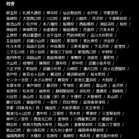
校舎
麻生校
札幌大通校
琴似校
仙台駅前校
水戸校
宇都宮校
高崎校
大宮西口校
川口校
蕨校
川越校
所沢校
千葉駅前校
南流山校
松戸校
本八幡校
船橋校
西船橋校
津田沼校
柏校
神田校
神保町校
水道橋校
飯田橋校
月島校
六本木校
上野校
西日暮里校
北千住校
門前仲町校
品川大井町校
五反田校
武蔵小山校
蒲田校
原宿校
恵比寿校
渋谷校
代々木校
自由が丘校
中目黒校
三軒茶屋校
下北沢校
経堂校
二子玉川校
四ツ谷校
新宿三丁目校
新宿西口校
中野校
高円寺校
浜田山校
高田馬場校
巣鴨校
池袋校
要町校
大山校
成増校
練馬校
調布校
府中校
武蔵小金井校
八王子校
町田校
武蔵小杉校
川崎校
溝の口校
向ヶ丘遊園校
登戸校
新百合ヶ丘校
鷺沼校
横浜駅前校
桜木町校
センター北校
あざみ野校
鶴見校
京急久里浜校
大和校
本厚木校
東戸塚校
藤沢校
平塚校
新潟校
富山校
金沢校
長野校
松本校
岐阜校
静岡駅前校
浜松校
豊橋校
岡崎校
刈谷校
金山校
名古屋（栄）校
千種校
大曽根校
本山校
藤が丘校
御器所校
一宮校
四日市校
滋賀南草津校
京都（四条烏丸）校
梅田校
大阪京橋校
天王寺校
難波(なんば)校
豊中校
江坂校
茨木校
堺東校
三宮駅前校
神戸三ノ宮校
西宮北口校
宝塚校
川西能勢口校
姫路校
明石校
奈良大和西大寺校
岡山校
倉敷駅前校
広島八丁堀校
新山口校
香川高松校
北九州小倉校
福岡博多駅前校
福岡西新校
大橋校
佐賀校
長崎校
熊本校
鹿児島中央校