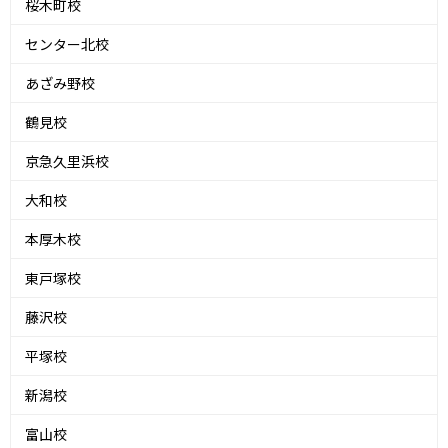
桜木町校
センター北校
あざみ野校
鶴見校
京急久里浜校
大和校
本厚木校
東戸塚校
藤沢校
平塚校
新潟校
富山校