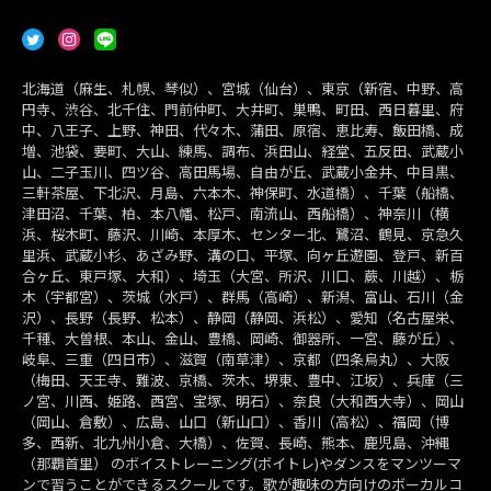
北海道（麻生、札幌、琴似）、宮城（仙台）、東京（新宿、中野、高
円寺、渋谷、北千住、門前仲町、大井町、巣鴨、町田、西日暮里、府
中、八王子、上野、神田、代々木、蒲田、原宿、恵比寿、飯田橋、成
増、池袋、要町、大山、練馬、調布、浜田山、経堂、五反田、武蔵小
山、二子玉川、四ツ谷、高田馬場、自由が丘、武蔵小金井、中目黒、
三軒茶屋、下北沢、月島、六本木、神保町、水道橋）、千葉（船橋、
津田沼、千葉、柏、本八幡、松戸、南流山、西船橋）、神奈川（横
浜、桜木町、藤沢、川崎、本厚木、センター北、鷺沼、鶴見、京急久
里浜、武蔵小杉、あざみ野、溝の口、平塚、向ヶ丘遊園、登戸、新百
合ヶ丘、東戸塚、大和）、埼玉（大宮、所沢、川口、蕨、川越）、栃
木（宇都宮）、茨城（水戸）、群馬（高崎）、新潟、富山、石川（金
沢）、長野（長野、松本）、静岡（静岡、浜松）、愛知（名古屋栄、
千種、大曽根、本山、金山、豊橋、岡崎、御器所、一宮、藤が丘）、
岐阜、三重（四日市）、滋賀（南草津）、京都（四条烏丸）、大阪
（梅田、天王寺、難波、京橋、茨木、堺東、豊中、江坂）、兵庫（三
ノ宮、川西、姫路、西宮、宝塚、明石）、奈良（大和西大寺）、岡山
（岡山、倉敷）、広島、山口（新山口）、香川（高松）、福岡（博
多、西新、北九州小倉、大橋）、佐賀、長崎、熊本、鹿児島、沖縄
（那覇首里） のボイストレーニング(ボイトレ)やダンスをマンツーマ
ンで習うことができるスクールです。歌が趣味の方向けのボーカルコ