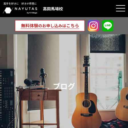
苦手を好きに 好きが得意に
togg
高田馬場校
navi
ブログ