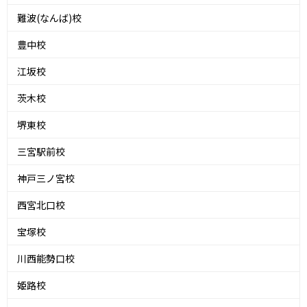
難波(なんば)校
豊中校
江坂校
茨木校
堺東校
三宮駅前校
神戸三ノ宮校
西宮北口校
宝塚校
川西能勢口校
姫路校