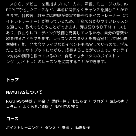
ースから、デビューを目指すプロボーカル、声優、ミュージカル、K-
POPに特化したコースなど、年齢に関係なくチャンスを掴むことがで
きます。各校舎、教室には経験が豊富で優秀なボイストレーナー（ボ
イトレトレーナー）が揃っているため、丁寧で分かりやすいレッスン
を通して、教えてもらうことができます。弾き語りやＤＴＭコースも
あり、作曲やレコーディング設備も充実しているため、自分の音楽や
歌を作ることもできます。レッスンのスタジオを自習室として使い自
主練も可能。発表会やライブなどイベントも充実しているので、学ん
だことをアウトプットしながら、成長することができます。オンライ
ン対応の講師も揃っているので、自宅でもナユタスのボイストレーニ
ング（ボイトレ）のレッスンを受講することができます。
トップ
NAYUTASについて
NAYUTASの特徴
料金
講師一覧
お知らせ
ブログ
生徒の声
コラム
よくあるご質問
NAYUTAS PRO
コース
ボイストレーニング
ダンス
楽器
動画制作