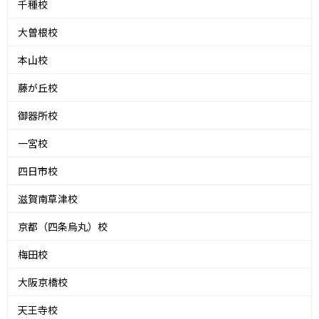
千種校
大曽根校
本山校
藤が丘校
御器所校
一宮校
四日市校
滋賀南草津校
京都（四条烏丸）校
梅田校
大阪京橋校
天王寺校