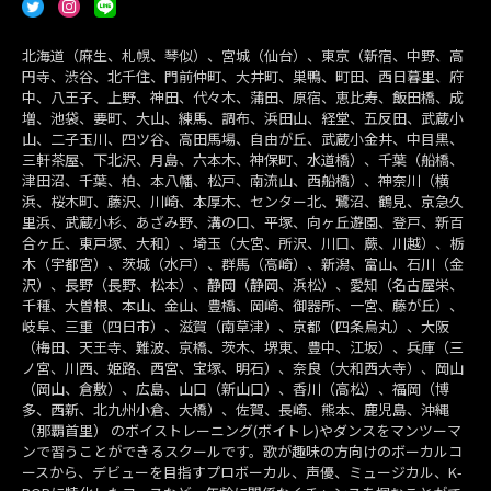
北海道（麻生、札幌、琴似）、宮城（仙台）、東京（新宿、中野、高
円寺、渋谷、北千住、門前仲町、大井町、巣鴨、町田、西日暮里、府
中、八王子、上野、神田、代々木、蒲田、原宿、恵比寿、飯田橋、成
増、池袋、要町、大山、練馬、調布、浜田山、経堂、五反田、武蔵小
山、二子玉川、四ツ谷、高田馬場、自由が丘、武蔵小金井、中目黒、
三軒茶屋、下北沢、月島、六本木、神保町、水道橋）、千葉（船橋、
津田沼、千葉、柏、本八幡、松戸、南流山、西船橋）、神奈川（横
浜、桜木町、藤沢、川崎、本厚木、センター北、鷺沼、鶴見、京急久
里浜、武蔵小杉、あざみ野、溝の口、平塚、向ヶ丘遊園、登戸、新百
合ヶ丘、東戸塚、大和）、埼玉（大宮、所沢、川口、蕨、川越）、栃
木（宇都宮）、茨城（水戸）、群馬（高崎）、新潟、富山、石川（金
沢）、長野（長野、松本）、静岡（静岡、浜松）、愛知（名古屋栄、
千種、大曽根、本山、金山、豊橋、岡崎、御器所、一宮、藤が丘）、
岐阜、三重（四日市）、滋賀（南草津）、京都（四条烏丸）、大阪
（梅田、天王寺、難波、京橋、茨木、堺東、豊中、江坂）、兵庫（三
ノ宮、川西、姫路、西宮、宝塚、明石）、奈良（大和西大寺）、岡山
（岡山、倉敷）、広島、山口（新山口）、香川（高松）、福岡（博
多、西新、北九州小倉、大橋）、佐賀、長崎、熊本、鹿児島、沖縄
（那覇首里） のボイストレーニング(ボイトレ)やダンスをマンツーマ
ンで習うことができるスクールです。歌が趣味の方向けのボーカルコ
ースから、デビューを目指すプロボーカル、声優、ミュージカル、K-