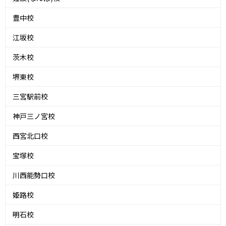
豊中校
江坂校
茨木校
堺東校
三宮駅前校
神戸三ノ宮校
西宮北口校
宝塚校
川西能勢口校
姫路校
明石校