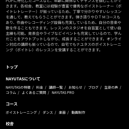
POPに特化したコースなど、年齢に関係なくチャンスを掴むことがで
きます。各校舎、教室には経験が豊富で優秀なボイストレーナー（ボ
イトレトレーナー）が揃っているため、丁寧で分かりやすいレッスン
を通して、教えてもらうことができます。弾き語りやＤＴＭコースも
あり、作曲やレコーディング設備も充実しているため、自分の音楽や
歌を作ることもできます。レッスンのスタジオを自習室として使い自
主練も可能。発表会やライブなどイベントも充実しているので、学ん
だことをアウトプットしながら、成長することができます。オンライ
ン対応の講師も揃っているので、自宅でもナユタスのボイストレーニ
ング（ボイトレ）のレッスンを受講することができます。
トップ
NAYUTASについて
NAYUTASの特徴
料金
講師一覧
お知らせ
ブログ
生徒の声
コラム
よくあるご質問
NAYUTAS PRO
コース
ボイストレーニング
ダンス
楽器
動画制作
校舎