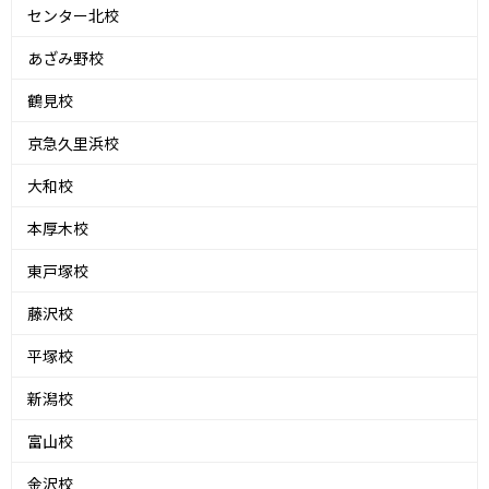
センター北校
あざみ野校
鶴見校
京急久里浜校
大和校
本厚木校
東戸塚校
藤沢校
平塚校
新潟校
富山校
金沢校