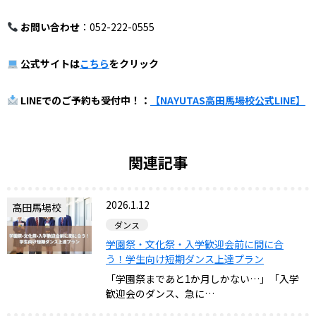
お問い合わせ
：052-222-0555
公式サイトは
こちら
をクリック
LINEでのご予約も受付中！：
【NAYUTAS高田馬場校公式LINE】
関連記事
2026.1.12
高田馬場校
ダンス
学園祭・文化祭・入学歓迎会前に間に合
う！学生向け短期ダンス上達プラン
「学園祭まであと1か月しかない…」「入学
歓迎会のダンス、急に…