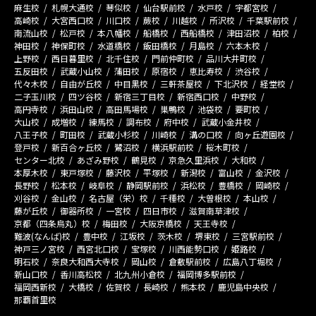
麻生校
札幌大通校
琴似校
仙台駅前校
水戸校
宇都宮校
高崎校
大宮西口校
川口校
蕨校
川越校
所沢校
千葉駅前校
南流山校
松戸校
本八幡校
船橋校
西船橋校
津田沼校
柏校
神田校
神保町校
水道橋校
飯田橋校
月島校
六本木校
上野校
西日暮里校
北千住校
門前仲町校
品川大井町校
五反田校
武蔵小山校
蒲田校
原宿校
恵比寿校
渋谷校
代々木校
自由が丘校
中目黒校
三軒茶屋校
下北沢校
経堂校
二子玉川校
四ツ谷校
新宿三丁目校
新宿西口校
中野校
高円寺校
浜田山校
高田馬場校
巣鴨校
池袋校
要町校
大山校
成増校
練馬校
調布校
府中校
武蔵小金井校
八王子校
町田校
武蔵小杉校
川崎校
溝の口校
向ヶ丘遊園校
登戸校
新百合ヶ丘校
鷺沼校
横浜駅前校
桜木町校
センター北校
あざみ野校
鶴見校
京急久里浜校
大和校
本厚木校
東戸塚校
藤沢校
平塚校
新潟校
富山校
金沢校
長野校
松本校
岐阜校
静岡駅前校
浜松校
豊橋校
岡崎校
刈谷校
金山校
名古屋（栄）校
千種校
大曽根校
本山校
藤が丘校
御器所校
一宮校
四日市校
滋賀南草津校
京都（四条烏丸）校
梅田校
大阪京橋校
天王寺校
難波(なんば)校
豊中校
江坂校
茨木校
堺東校
三宮駅前校
神戸三ノ宮校
西宮北口校
宝塚校
川西能勢口校
姫路校
明石校
奈良大和西大寺校
岡山校
倉敷駅前校
広島八丁堀校
新山口校
香川高松校
北九州小倉校
福岡博多駅前校
福岡西新校
大橋校
佐賀校
長崎校
熊本校
鹿児島中央校
那覇首里校