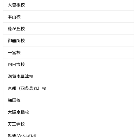
大曽根校
本山校
藤が丘校
御器所校
一宮校
四日市校
滋賀南草津校
京都（四条烏丸）校
梅田校
大阪京橋校
天王寺校
難波(なんば)校