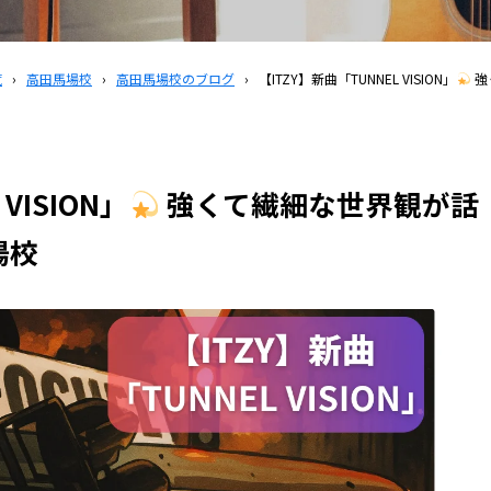
覧
›
高田馬場校
›
高田馬場校のブログ
›
【ITZY】新曲「TUNNEL VISION」
強
VISION」
強くて繊細な世界観が話
場校