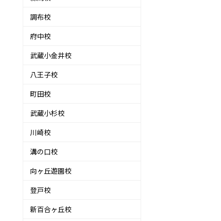
調布校
府中校
武蔵小金井校
八王子校
町田校
武蔵小杉校
川崎校
溝の口校
向ヶ丘遊園校
登戸校
新百合ヶ丘校