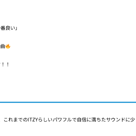
一番良い」
一曲
す！！
N」は、これまでのITZYらしいパワフルで自信に満ちたサウンドに少