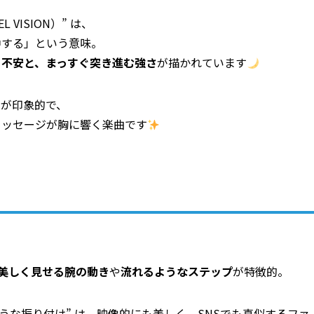
VISION）” は、
中する」という意味。
る不安と、まっすぐ突き進む強さ
が描かれています
ィが印象的で、
メッセージが胸に響く楽曲です
美しく見せる腕の動き
や
流れるようなステップ
が特徴的。
うな振り付け” は、映像的にも美しく、SNSでも真似するファ