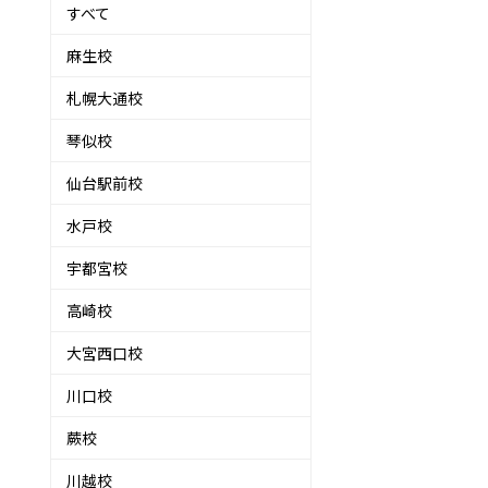
すべて
麻生校
札幌大通校
琴似校
仙台駅前校
水戸校
宇都宮校
高崎校
大宮西口校
川口校
蕨校
川越校