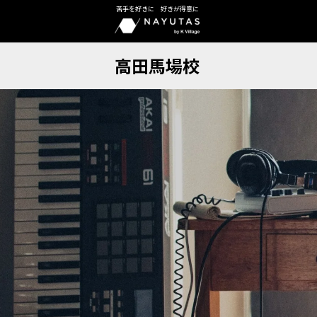
苦手を好きに 好きが得意に
高田馬場校