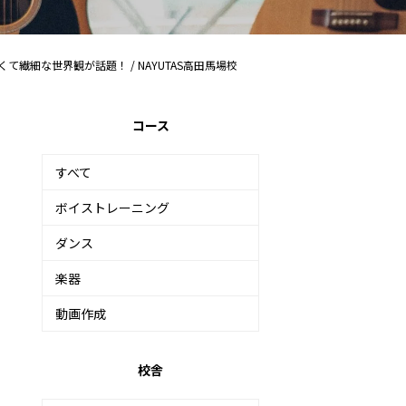
くて繊細な世界観が話題！ / NAYUTAS高田馬場校
コース
すべて
ボイストレーニング
ダンス
楽器
動画作成
校舎