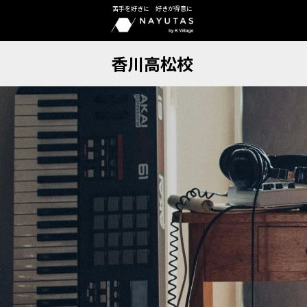
苦手を好きに 好きが得意に
香川高松校