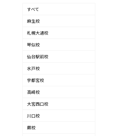
すべて
麻生校
札幌大通校
琴似校
仙台駅前校
水戸校
宇都宮校
高崎校
大宮西口校
川口校
蕨校