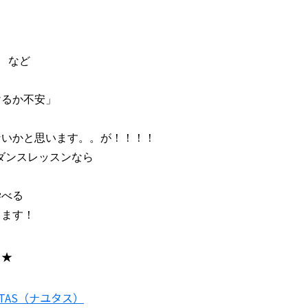
など

るか不安」

いかと思います。。が！！！！

ダンスレッスンなら

べる

ら★
TAS（ナユタス）