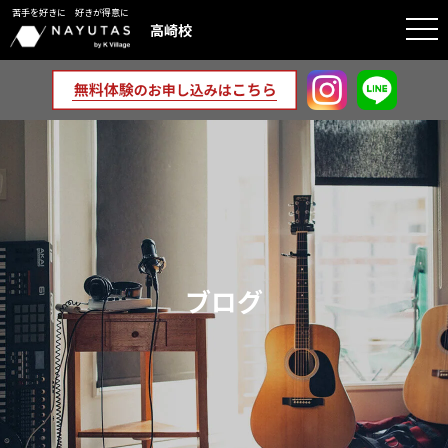
苦手を好きに 好きが得意に
togg
高崎校
navi
ブログ