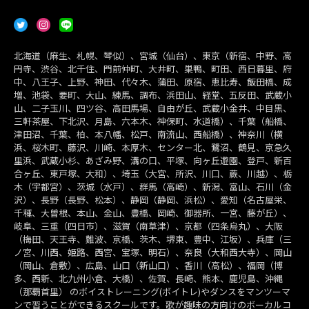
北海道（麻生、札幌、琴似）、宮城（仙台）、東京（新宿、中野、高
円寺、渋谷、北千住、門前仲町、大井町、巣鴨、町田、西日暮里、府
中、八王子、上野、神田、代々木、蒲田、原宿、恵比寿、飯田橋、成
増、池袋、要町、大山、練馬、調布、浜田山、経堂、五反田、武蔵小
山、二子玉川、四ツ谷、高田馬場、自由が丘、武蔵小金井、中目黒、
三軒茶屋、下北沢、月島、六本木、神保町、水道橋）、千葉（船橋、
津田沼、千葉、柏、本八幡、松戸、南流山、西船橋）、神奈川（横
浜、桜木町、藤沢、川崎、本厚木、センター北、鷺沼、鶴見、京急久
里浜、武蔵小杉、あざみ野、溝の口、平塚、向ヶ丘遊園、登戸、新百
合ヶ丘、東戸塚、大和）、埼玉（大宮、所沢、川口、蕨、川越）、栃
木（宇都宮）、茨城（水戸）、群馬（高崎）、新潟、富山、石川（金
沢）、長野（長野、松本）、静岡（静岡、浜松）、愛知（名古屋栄、
千種、大曽根、本山、金山、豊橋、岡崎、御器所、一宮、藤が丘）、
岐阜、三重（四日市）、滋賀（南草津）、京都（四条烏丸）、大阪
（梅田、天王寺、難波、京橋、茨木、堺東、豊中、江坂）、兵庫（三
ノ宮、川西、姫路、西宮、宝塚、明石）、奈良（大和西大寺）、岡山
（岡山、倉敷）、広島、山口（新山口）、香川（高松）、福岡（博
多、西新、北九州小倉、大橋）、佐賀、長崎、熊本、鹿児島、沖縄
（那覇首里） のボイストレーニング(ボイトレ)やダンスをマンツーマ
ンで習うことができるスクールです。歌が趣味の方向けのボーカルコ