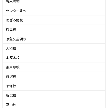
桜木町校
センター北校
あざみ野校
鶴見校
京急久里浜校
大和校
本厚木校
東戸塚校
藤沢校
平塚校
新潟校
富山校