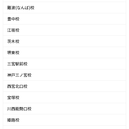
難波(なんば)校
豊中校
江坂校
茨木校
堺東校
三宮駅前校
神戸三ノ宮校
西宮北口校
宝塚校
川西能勢口校
姫路校