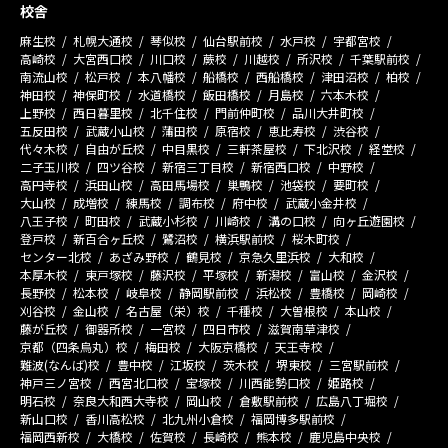
校舎
麻生校
札幌大通校
琴似校
仙台駅前校
水戸校
宇都宮校
高崎校
大宮西口校
川口校
蕨校
川越校
所沢校
千葉駅前校
南流山校
松戸校
本八幡校
船橋校
西船橋校
津田沼校
柏校
神田校
神保町校
水道橋校
飯田橋校
月島校
六本木校
上野校
西日暮里校
北千住校
門前仲町校
品川大井町校
五反田校
武蔵小山校
蒲田校
原宿校
恵比寿校
渋谷校
代々木校
自由が丘校
中目黒校
三軒茶屋校
下北沢校
経堂校
二子玉川校
四ツ谷校
新宿三丁目校
新宿西口校
中野校
高円寺校
浜田山校
高田馬場校
巣鴨校
池袋校
要町校
大山校
成増校
練馬校
調布校
府中校
武蔵小金井校
八王子校
町田校
武蔵小杉校
川崎校
溝の口校
向ヶ丘遊園校
登戸校
新百合ヶ丘校
鷺沼校
横浜駅前校
桜木町校
センター北校
あざみ野校
鶴見校
京急久里浜校
大和校
本厚木校
東戸塚校
藤沢校
平塚校
新潟校
富山校
金沢校
長野校
松本校
岐阜校
静岡駅前校
浜松校
豊橋校
岡崎校
刈谷校
金山校
名古屋（栄）校
千種校
大曽根校
本山校
藤が丘校
御器所校
一宮校
四日市校
滋賀南草津校
京都（四条烏丸）校
梅田校
大阪京橋校
天王寺校
難波(なんば)校
豊中校
江坂校
茨木校
堺東校
三宮駅前校
神戸三ノ宮校
西宮北口校
宝塚校
川西能勢口校
姫路校
明石校
奈良大和西大寺校
岡山校
倉敷駅前校
広島八丁堀校
新山口校
香川高松校
北九州小倉校
福岡博多駅前校
福岡西新校
大橋校
佐賀校
長崎校
熊本校
鹿児島中央校