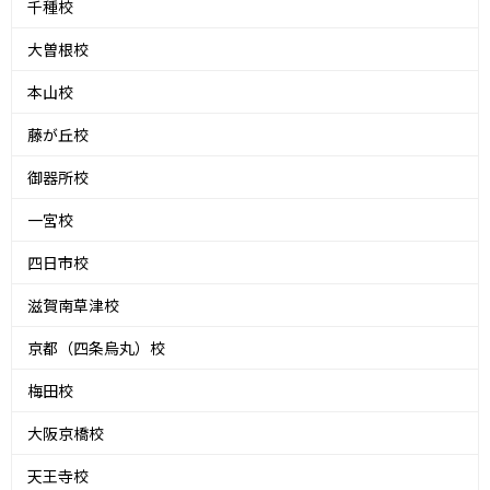
千種校
大曽根校
本山校
藤が丘校
御器所校
一宮校
四日市校
滋賀南草津校
京都（四条烏丸）校
梅田校
大阪京橋校
天王寺校