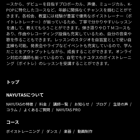
ースから、デビューを目指すプロボーカル、声優、ミュージカル、K-
POPに特化したコースなど、年齢に関係なくチャンスを掴むことがで
きます。各校舎、教室には経験が豊富で優秀なボイストレーナー（ボ
イトレトレーナー）が揃っているため、丁寧で分かりやすいレッスン
を通して、教えてもらうことができます。弾き語りやＤＴＭコースも
あり、作曲やレコーディング設備も充実しているため、自分の音楽や
歌を作ることもできます。レッスンのスタジオを自習室として使い自
主練も可能。発表会やライブなどイベントも充実しているので、学ん
だことをアウトプットしながら、成長することができます。オンライ
ン対応の講師も揃っているので、自宅でもナユタスのボイストレーニ
ング（ボイトレ）のレッスンを受講することができます。
トップ
NAYUTASについて
NAYUTASの特徴
料金
講師一覧
お知らせ
ブログ
生徒の声
コラム
よくあるご質問
NAYUTAS PRO
コース
ボイストレーニング
ダンス
楽器
動画制作