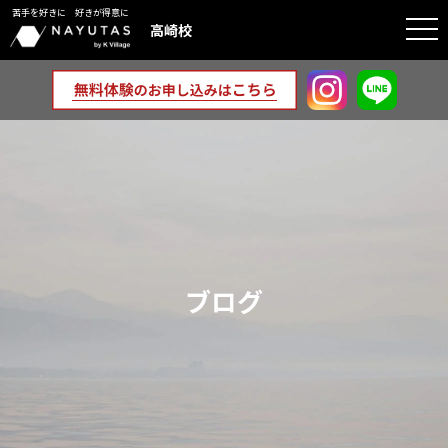
苦手を好きに 好きが得意に
togg
高崎校
navi
ブログ