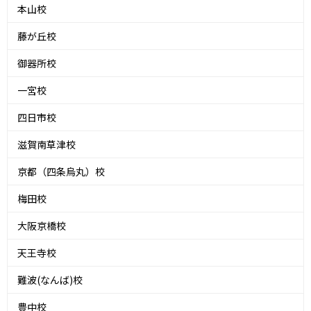
本山校
藤が丘校
御器所校
一宮校
四日市校
滋賀南草津校
京都（四条烏丸）校
梅田校
大阪京橋校
天王寺校
難波(なんば)校
豊中校