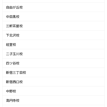
自由が丘校
中目黒校
三軒茶屋校
下北沢校
経堂校
二子玉川校
四ツ谷校
新宿三丁目校
新宿西口校
中野校
高円寺校