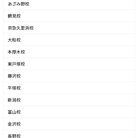
あざみ野校
鶴見校
京急久里浜校
大和校
本厚木校
東戸塚校
藤沢校
平塚校
新潟校
富山校
金沢校
長野校