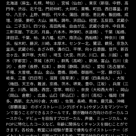
北海道（麻生、札幌、琴似）、宮城（仙台）、東京（新宿、中野、高
円寺、渋谷、北千住、門前仲町、大井町、巣鴨、町田、西日暮里、府
中、八王子、上野、神田、代々木、蒲田、原宿、恵比寿、飯田橋、成
増、池袋、要町、大山、練馬、調布、浜田山、経堂、五反田、武蔵小
山、二子玉川、四ツ谷、高田馬場、自由が丘、武蔵小金井、中目黒、
三軒茶屋、下北沢、月島、六本木、神保町、水道橋）、千葉（船橋、
津田沼、千葉、柏、本八幡、松戸、南流山、西船橋）、神奈川（横
浜、桜木町、藤沢、川崎、本厚木、センター北、鷺沼、鶴見、京急久
里浜、武蔵小杉、あざみ野、溝の口、平塚、向ヶ丘遊園、登戸、新百
合ヶ丘、東戸塚、大和）、埼玉（大宮、所沢、川口、蕨、川越）、栃
木（宇都宮）、茨城（水戸）、群馬（高崎）、新潟、富山、石川（金
沢）、長野（長野、松本）、静岡（静岡、浜松）、愛知（名古屋栄、
千種、大曽根、本山、金山、豊橋、岡崎、御器所、一宮、藤が丘）、
岐阜、三重（四日市）、滋賀（南草津）、京都（四条烏丸）、大阪
（梅田、天王寺、難波、京橋、茨木、堺東、豊中、江坂）、兵庫（三
ノ宮、川西、姫路、西宮、宝塚、明石）、奈良（大和西大寺）、岡山
（岡山、倉敷）、広島、山口（新山口）、香川（高松）、福岡（博
多、西新、北九州小倉、大橋）、佐賀、長崎、熊本、鹿児島、沖縄
（那覇首里） のボイストレーニング(ボイトレ)やダンスをマンツーマ
ンで習うことができるスクールです。歌が趣味の方向けのボーカルコ
ースから、デビューを目指すプロボーカル、声優、ミュージカル、K-
POPに特化したコースなど、年齢に関係なくチャンスを掴むことがで
きます。各校舎、教室には経験が豊富で優秀なボイストレーナー（ボ
イトレトレーナー）が揃っているため、丁寧で分かりやすいレッスン