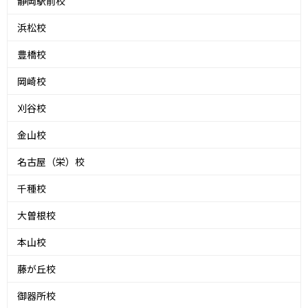
静岡駅前校
浜松校
豊橋校
岡崎校
刈谷校
金山校
名古屋（栄）校
千種校
大曽根校
本山校
藤が丘校
御器所校