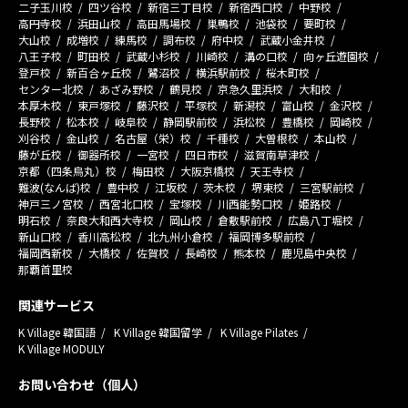
二子玉川校
四ツ谷校
新宿三丁目校
新宿西口校
中野校
高円寺校
浜田山校
高田馬場校
巣鴨校
池袋校
要町校
大山校
成増校
練馬校
調布校
府中校
武蔵小金井校
八王子校
町田校
武蔵小杉校
川崎校
溝の口校
向ヶ丘遊園校
登戸校
新百合ヶ丘校
鷺沼校
横浜駅前校
桜木町校
センター北校
あざみ野校
鶴見校
京急久里浜校
大和校
本厚木校
東戸塚校
藤沢校
平塚校
新潟校
富山校
金沢校
長野校
松本校
岐阜校
静岡駅前校
浜松校
豊橋校
岡崎校
刈谷校
金山校
名古屋（栄）校
千種校
大曽根校
本山校
藤が丘校
御器所校
一宮校
四日市校
滋賀南草津校
京都（四条烏丸）校
梅田校
大阪京橋校
天王寺校
難波(なんば)校
豊中校
江坂校
茨木校
堺東校
三宮駅前校
神戸三ノ宮校
西宮北口校
宝塚校
川西能勢口校
姫路校
明石校
奈良大和西大寺校
岡山校
倉敷駅前校
広島八丁堀校
新山口校
香川高松校
北九州小倉校
福岡博多駅前校
福岡西新校
大橋校
佐賀校
長崎校
熊本校
鹿児島中央校
那覇首里校
関連サービス
K Village 韓国語
K Village 韓国留学
K Village Pilates
K Village MODULY
お問い合わせ（個人）