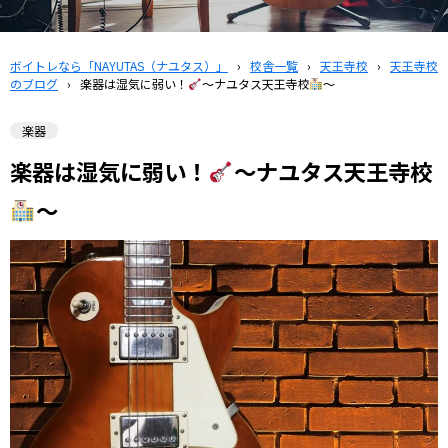
ボイトレなら「NAYUTAS（ナユタス）」
›
校舎一覧
›
天王寺校
›
天王寺校
のブログ
›
楽器は湿気に弱い！
～ナユタス天王寺校
～
楽器
楽器は湿気に弱い！
～ナユタス天王寺校
～