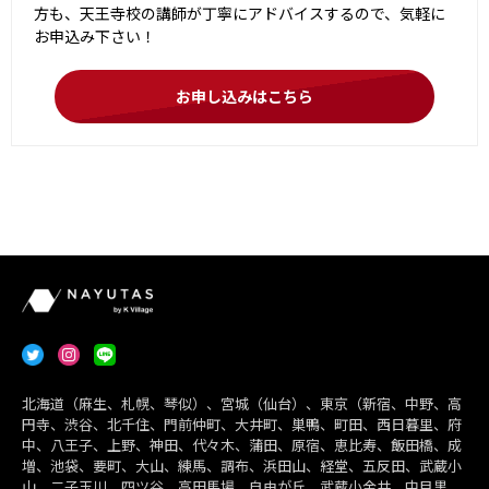
方も、天王寺校の講師が丁寧にアドバイスするので、気軽に
お申込み下さい！
お申し込みはこちら
北海道（麻生、札幌、琴似）、宮城（仙台）、東京（新宿、中野、高
円寺、渋谷、北千住、門前仲町、大井町、巣鴨、町田、西日暮里、府
中、八王子、上野、神田、代々木、蒲田、原宿、恵比寿、飯田橋、成
増、池袋、要町、大山、練馬、調布、浜田山、経堂、五反田、武蔵小
山、二子玉川、四ツ谷、高田馬場、自由が丘、武蔵小金井、中目黒、