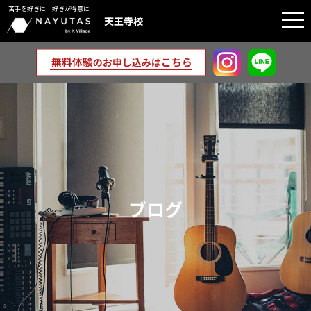
苦手を好きに 好きが得意に
togg
天王寺校
navi
ブログ