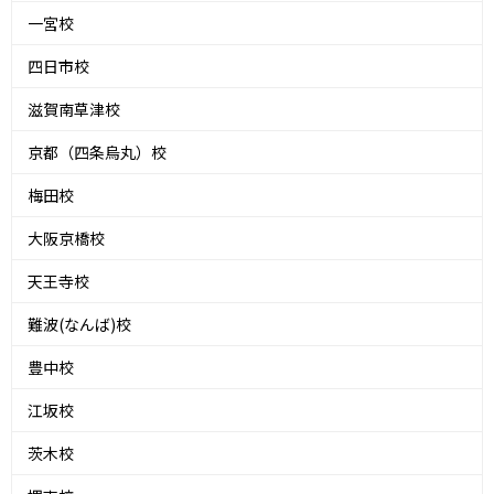
一宮校
四日市校
滋賀南草津校
京都（四条烏丸）校
梅田校
大阪京橋校
天王寺校
難波(なんば)校
豊中校
江坂校
茨木校