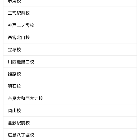
堺東校
三宮駅前校
神戸三ノ宮校
西宮北口校
宝塚校
川西能勢口校
姫路校
明石校
奈良大和西大寺校
岡山校
倉敷駅前校
広島八丁堀校