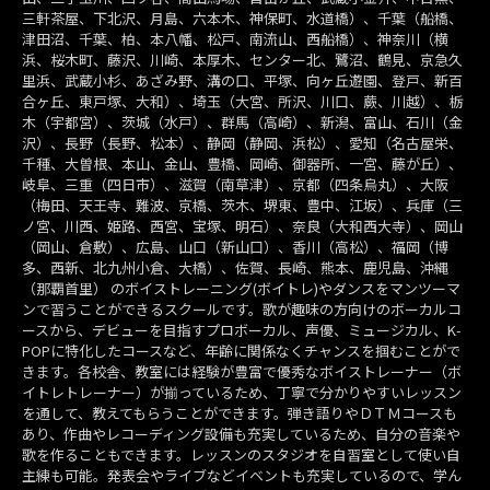
三軒茶屋、下北沢、月島、六本木、神保町、水道橋）、千葉（船橋、
津田沼、千葉、柏、本八幡、松戸、南流山、西船橋）、神奈川（横
浜、桜木町、藤沢、川崎、本厚木、センター北、鷺沼、鶴見、京急久
里浜、武蔵小杉、あざみ野、溝の口、平塚、向ヶ丘遊園、登戸、新百
合ヶ丘、東戸塚、大和）、埼玉（大宮、所沢、川口、蕨、川越）、栃
木（宇都宮）、茨城（水戸）、群馬（高崎）、新潟、富山、石川（金
沢）、長野（長野、松本）、静岡（静岡、浜松）、愛知（名古屋栄、
千種、大曽根、本山、金山、豊橋、岡崎、御器所、一宮、藤が丘）、
岐阜、三重（四日市）、滋賀（南草津）、京都（四条烏丸）、大阪
（梅田、天王寺、難波、京橋、茨木、堺東、豊中、江坂）、兵庫（三
ノ宮、川西、姫路、西宮、宝塚、明石）、奈良（大和西大寺）、岡山
（岡山、倉敷）、広島、山口（新山口）、香川（高松）、福岡（博
多、西新、北九州小倉、大橋）、佐賀、長崎、熊本、鹿児島、沖縄
（那覇首里） のボイストレーニング(ボイトレ)やダンスをマンツーマ
ンで習うことができるスクールです。歌が趣味の方向けのボーカルコ
ースから、デビューを目指すプロボーカル、声優、ミュージカル、K-
POPに特化したコースなど、年齢に関係なくチャンスを掴むことがで
きます。各校舎、教室には経験が豊富で優秀なボイストレーナー（ボ
イトレトレーナー）が揃っているため、丁寧で分かりやすいレッスン
を通して、教えてもらうことができます。弾き語りやＤＴＭコースも
あり、作曲やレコーディング設備も充実しているため、自分の音楽や
歌を作ることもできます。レッスンのスタジオを自習室として使い自
主練も可能。発表会やライブなどイベントも充実しているので、学ん