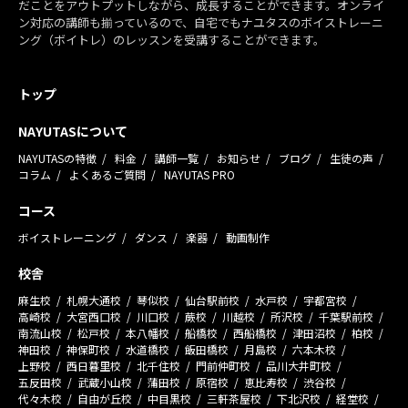
だことをアウトプットしながら、成長することができます。オンライ
ン対応の講師も揃っているので、自宅でもナユタスのボイストレーニ
ング（ボイトレ）のレッスンを受講することができます。
トップ
NAYUTASについて
NAYUTASの特徴
料金
講師一覧
お知らせ
ブログ
生徒の声
コラム
よくあるご質問
NAYUTAS PRO
コース
ボイストレーニング
ダンス
楽器
動画制作
校舎
麻生校
札幌大通校
琴似校
仙台駅前校
水戸校
宇都宮校
高崎校
大宮西口校
川口校
蕨校
川越校
所沢校
千葉駅前校
南流山校
松戸校
本八幡校
船橋校
西船橋校
津田沼校
柏校
神田校
神保町校
水道橋校
飯田橋校
月島校
六本木校
上野校
西日暮里校
北千住校
門前仲町校
品川大井町校
五反田校
武蔵小山校
蒲田校
原宿校
恵比寿校
渋谷校
代々木校
自由が丘校
中目黒校
三軒茶屋校
下北沢校
経堂校