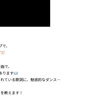
！
プで、
す
新曲で、
があります
されている歌詞に、魅惑的なダンス…
ツを教えます！