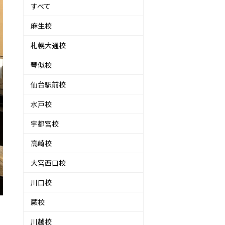
すべて
麻生校
札幌大通校
琴似校
仙台駅前校
水戸校
宇都宮校
高崎校
大宮西口校
川口校
蕨校
川越校