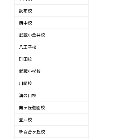
調布校
府中校
武蔵小金井校
八王子校
町田校
武蔵小杉校
川崎校
溝の口校
向ヶ丘遊園校
登戸校
新百合ヶ丘校