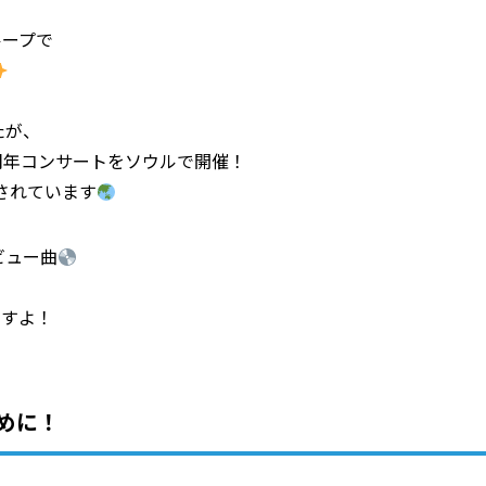
ループで
たが、
周年コンサートをソウルで開催！
されています
デビュー曲
ますよ！
めに！