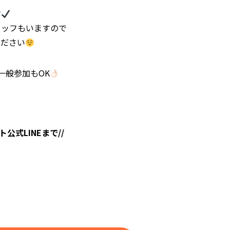
す
タッフもいますので
ください
い一般参加もOK
公式LINEまで//