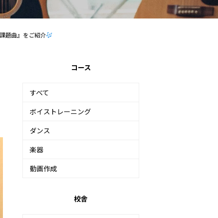
『課題曲』をご紹介
コース
すべて
ボイストレーニング
ダンス
楽器
動画作成
校舎