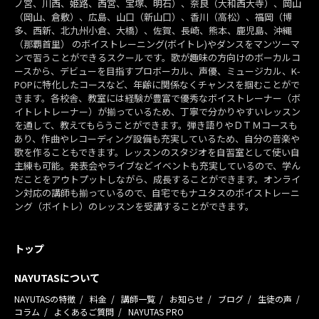
ノ宮、川西、姫路、西宮、宝塚、明石）、奈良（大和西大寺）、岡山
（岡山、倉敷）、広島、山口（新山口）、香川（高松）、福岡（博
多、西新、北九州小倉、大橋）、佐賀、長崎、熊本、鹿児島、沖縄
（那覇首里） のボイストレーニング(ボイトレ)やダンスをマンツーマ
ンで習うことができるスクールです。歌が趣味の方向けのボーカルコ
ースから、デビューを目指すプロボーカル、声優、ミュージカル、K-
POPに特化したコースなど、年齢に関係なくチャンスを掴むことがで
きます。各校舎、教室には経験が豊富で優秀なボイストレーナー（ボ
イトレトレーナー）が揃っているため、丁寧で分かりやすいレッスン
を通して、教えてもらうことができます。弾き語りやＤＴＭコースも
あり、作曲やレコーディング設備も充実しているため、自分の音楽や
歌を作ることもできます。レッスンのスタジオを自習室として使い自
主練も可能。発表会やライブなどイベントも充実しているので、学ん
だことをアウトプットしながら、成長することができます。オンライ
ン対応の講師も揃っているので、自宅でもナユタスのボイストレーニ
ング（ボイトレ）のレッスンを受講することができます。
トップ
NAYUTASについて
NAYUTASの特徴
料金
講師一覧
お知らせ
ブログ
生徒の声
コラム
よくあるご質問
NAYUTAS PRO