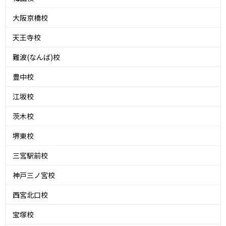
大阪京橋校
天王寺校
難波(なんば)校
豊中校
江坂校
茨木校
堺東校
三宮駅前校
神戸三ノ宮校
西宮北口校
宝塚校