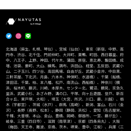
北海道（麻生、札幌、琴似）、宮城（仙台）、東京（新宿、中野、高
円寺、渋谷、北千住、門前仲町、大井町、巣鴨、町田、西日暮里、府
中、八王子、上野、神田、代々木、蒲田、原宿、恵比寿、飯田橋、成
増、池袋、要町、大山、練馬、調布、浜田山、経堂、五反田、武蔵小
山、二子玉川、四ツ谷、高田馬場、自由が丘、武蔵小金井、中目黒、
三軒茶屋、下北沢、月島、六本木、神保町、水道橋）、千葉（船橋、
津田沼、千葉、柏、本八幡、松戸、南流山、西船橋）、神奈川（横
浜、桜木町、藤沢、川崎、本厚木、センター北、鷺沼、鶴見、京急久
里浜、武蔵小杉、あざみ野、溝の口、平塚、向ヶ丘遊園、登戸、新百
合ヶ丘、東戸塚、大和）、埼玉（大宮、所沢、川口、蕨、川越）、栃
木（宇都宮）、茨城（水戸）、群馬（高崎）、新潟、富山、石川（金
沢）、長野（長野、松本）、静岡（静岡、浜松）、愛知（名古屋栄、
千種、大曽根、本山、金山、豊橋、岡崎、御器所、一宮、藤が丘）、
岐阜、三重（四日市）、滋賀（南草津）、京都（四条烏丸）、大阪
（梅田、天王寺、難波、京橋、茨木、堺東、豊中、江坂）、兵庫（三