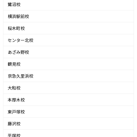
鷺沼校
横浜駅前校
桜木町校
センター北校
あざみ野校
鶴見校
京急久里浜校
大和校
本厚木校
東戸塚校
藤沢校
平塚校