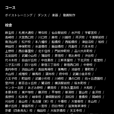
コース
ボイストレーニング
ダンス
楽器
動画制作
校舎
麻生校
札幌大通校
琴似校
仙台駅前校
水戸校
宇都宮校
高崎校
大宮西口校
川口校
蕨校
川越校
所沢校
千葉駅前校
南流山校
松戸校
本八幡校
船橋校
西船橋校
津田沼校
柏校
神田校
神保町校
水道橋校
飯田橋校
月島校
六本木校
上野校
西日暮里校
北千住校
門前仲町校
品川大井町校
五反田校
武蔵小山校
蒲田校
原宿校
恵比寿校
渋谷校
代々木校
自由が丘校
中目黒校
三軒茶屋校
下北沢校
経堂校
二子玉川校
四ツ谷校
新宿三丁目校
新宿西口校
中野校
高円寺校
浜田山校
高田馬場校
巣鴨校
池袋校
要町校
大山校
成増校
練馬校
調布校
府中校
武蔵小金井校
八王子校
町田校
武蔵小杉校
川崎校
溝の口校
向ヶ丘遊園校
登戸校
新百合ヶ丘校
鷺沼校
横浜駅前校
桜木町校
センター北校
あざみ野校
鶴見校
京急久里浜校
大和校
本厚木校
東戸塚校
藤沢校
平塚校
新潟校
富山校
金沢校
長野校
松本校
岐阜校
静岡駅前校
浜松校
豊橋校
岡崎校
刈谷校
金山校
名古屋（栄）校
千種校
大曽根校
本山校
藤が丘校
御器所校
一宮校
四日市校
滋賀南草津校
京都（四条烏丸）校
梅田校
大阪京橋校
天王寺校