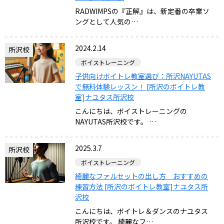
RADWIMPSの『正解』は、新定番の卒業ソ
ングとして人気の…
2024.2.14
所沢校
ボイストレーニング
子供向けボイトレ教室選び：所沢NAYUTAS
で無料体験レッスン！ [所沢のボイトレ教
室]ナユタス所沢校
こんにちは、ボイストレーニングの
NAYUTAS所沢校です。 …
2025.3.7
所沢校
ボイストレーニング
綺麗なファルセットの出し方 おすすめの
練習方法 [所沢のボイトレ教室]ナユタス所
沢校
こんにちは、ボイトレ＆ダンスのナユタス
所沢校です。 綺麗なフ…