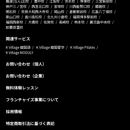
難波(なんば)校
豊中校
江坂校
茨木校
堺東校
三宮駅前校
神戸三ノ宮校
西宮北口校
宝塚校
川西能勢口校
姫路校
明石校
奈良大和西大寺校
岡山校
倉敷駅前校
広島八丁堀校
新山口校
香川高松校
北九州小倉校
福岡博多駅前校
福岡西新校
大橋校
佐賀校
長崎校
熊本校
鹿児島中央校
那覇首里校
関連サービス
K Village 韓国語
K Village 韓国留学
K Village Pilates
K Village MODULY
お問い合わせ（個人）
お問い合わせ（企業）
無料体験レッスン
フランチャイズ事業について
採用情報
特定商取引法に基づく表記