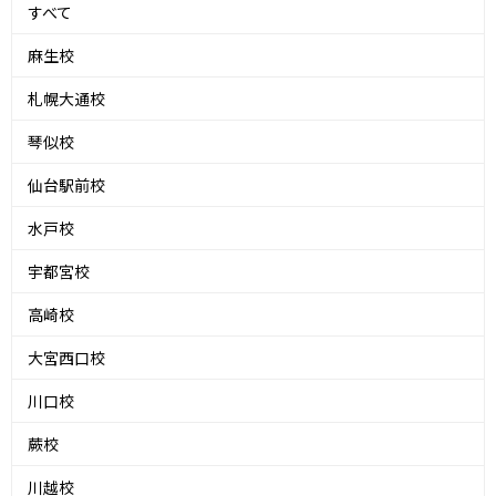
すべて
麻生校
札幌大通校
琴似校
仙台駅前校
水戸校
宇都宮校
高崎校
大宮西口校
川口校
蕨校
川越校