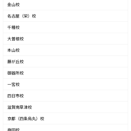
金山校
名古屋（栄）校
千種校
大曽根校
本山校
藤が丘校
御器所校
一宮校
四日市校
滋賀南草津校
京都（四条烏丸）校
梅田校