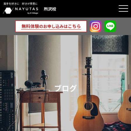
苦手を好きに 好きが得意に
togg
所沢校
navi
ブログ