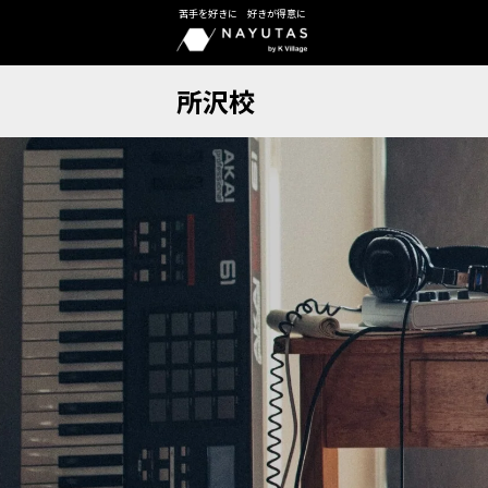
苦手を好きに 好きが得意に
所沢校