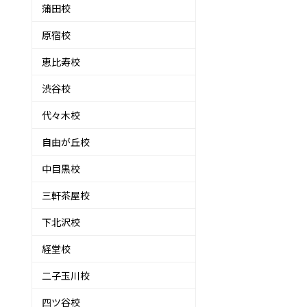
蒲田校
原宿校
恵比寿校
渋谷校
な
代々木校
自由が丘校
中目黒校
三軒茶屋校
下北沢校
経堂校
二子玉川校
四ツ谷校