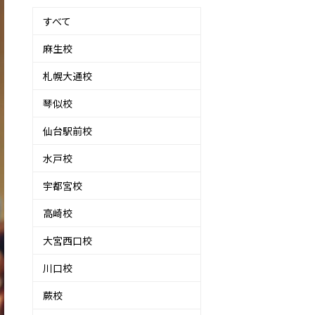
すべて
麻生校
札幌大通校
琴似校
仙台駅前校
水戸校
宇都宮校
高崎校
大宮西口校
川口校
蕨校