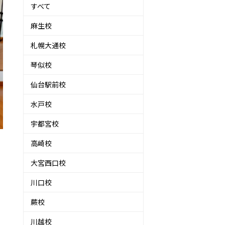
すべて
麻生校
札幌大通校
琴似校
仙台駅前校
水戸校
宇都宮校
高崎校
大宮西口校
川口校
蕨校
川越校