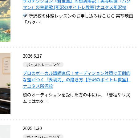
サカナクション『新宝島』の歌詞解説！実写映画『バク
マン』の主題歌 [所沢のボイトレ教室]ナユタス所沢校
所沢校の体験レッスンのお申し込みはこちら 実写映画
『バク…
2026.6.17
ボイストレーニング
プロのボーカル講師直伝！オーディション対策で圧倒的
な差がつく「表現力」の磨き方【所沢のボイトレ教室】
ナユタス所沢校
歌のオーディションを受けた方の中には、「音程やリズ
ムには気を…
2025.1.30
ボイストレーニング