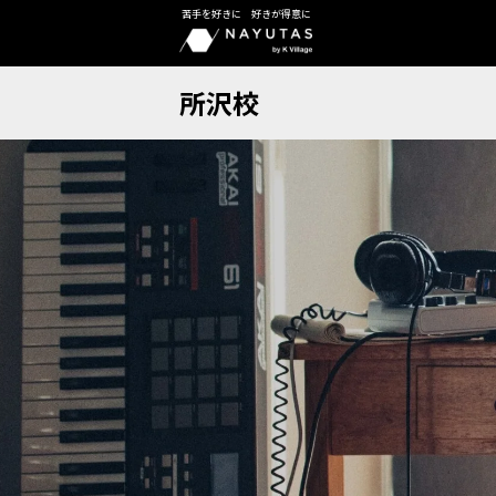
苦手を好きに 好きが得意に
所沢校