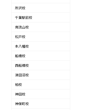
所沢校
千葉駅前校
南流山校
を
松戸校
本八幡校
船橋校
西船橋校
津田沼校
柏校
神田校
神保町校