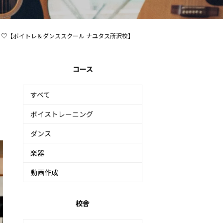
♡【ボイトレ＆ダンススクール ナユタス所沢校】
コース
すべて
ボイストレーニング
ダンス
楽器
動画作成
校舎