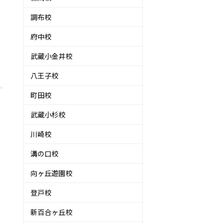
調布校
府中校
武蔵小金井校
八王子校
町田校
武蔵小杉校
川崎校
溝の口校
向ヶ丘遊園校
登戸校
新百合ヶ丘校